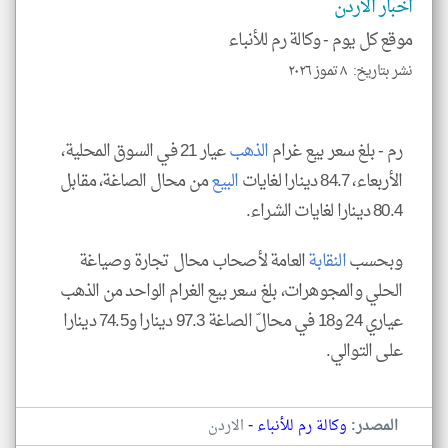
و
اخبار الاردن
العن
الا
موقع كل يوم -
وكالة رم للأنباء
للمق
نشر بتاريخ: ٨ تموز ٢٠٢٦
رم - بلغ سعر بيع غرام
الذهب
عيار 21 في السوق المحلية،
klyoum.com
الأربعاء، 84.7 دينارا لغايات
البيع
من محال الصاغة، مقابل
80.4 دينارا لغايات الشراء.
وبحسب
النقابة
العامة لأصحاب محال تجارة وصياغة
الحلي والمجوهرات، بلغ سعر بيع الغرام الواحد من الذهب
عياري 24 و18 في محالّ الصاغة 97.3 دينارا و74.5 دينارا
على التوالي.
-
المصدر:
وكالة رم للأنباء
الاردن