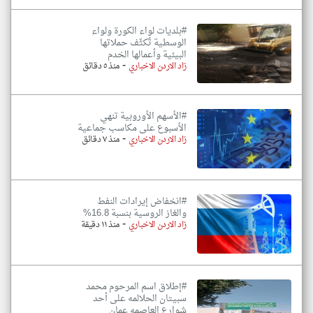
#بلديات لواء الكورة ولواء
الوسطية تُكثّف حملاتها
البيئية وأعمالها الخدم
-
زاد الاردن الاخباري
منذ ٥ دقائق
#الأسهم الأوروبية تنهي
الأسبوع على مكاسب جماعية
-
زاد الاردن الاخباري
منذ ٧ دقائق
#انخفاض إيرادات النفط
والغاز الروسية بنسبة 16.8%
-
زاد الاردن الاخباري
منذ ١١ دقيقة
#إطلاق اسم المرحوم محمد
سبيتان الحلالمه على أحد
شوارع العاصمه عمان