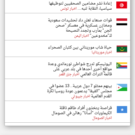
إعادة نشر مضامين الصحفيين لتوظيفها
سياسيا، النقابة تنبه…
اخبار تونس
قوات صنعاء تعلن دك تحشيدات سعودية
ومخازن عسكرية في معسكر "صحن
الجن" بمأرب وتجدد النصيحة
للـ"مخدوعين"
اخبار اليمن
حياة شاب موريتاني بين كثبان الصحراء
اخبار موريتانيا
اليونيسكو تدرج شواطئ نورماندي وعدة
مواقع أخرى أحدها في بلد عربي على
قائمة التراث العالمي
اخبار جزر القمر
بينهم ممثلو 7 دول عربية.. 13 عضوا في
مجلس "الفيفا" يدعمون عودة روسيا لكرة
القدم العالمية
اخبار جيبوتي
قراصنة يتخذون أفراد طاقم ناقلة
الكيماويات "أسانا" رهائن في الصومال
اخبار الصومال