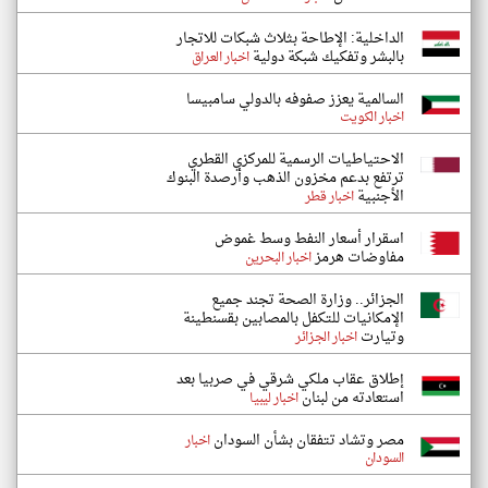
الداخلية: الإطاحة بثلاث شبكات للاتجار
بالبشر وتفكيك شبكة دولية
اخبار العراق
السالمية يعزز صفوفه بالدولي سامبيسا
اخبار الكويت
الاحتياطيات الرسمية للمركزي القطري
ترتفع بدعم مخزون الذهب وأرصدة البنوك
الأجنبية
اخبار قطر
اسقرار أسعار النفط وسط غموض
مفاوضات هرمز
اخبار البحرين
الجزائر.. وزارة الصحة تجند جميع
الإمكانيات للتكفل بالمصابين بقسنطينة
وتيارت
اخبار الجزائر
إطلاق عقاب ملكي شرقي في صربيا بعد
استعادته من لبنان
اخبار ليبيا
مصر وتشاد تتفقان بشأن السودان
اخبار
السودان