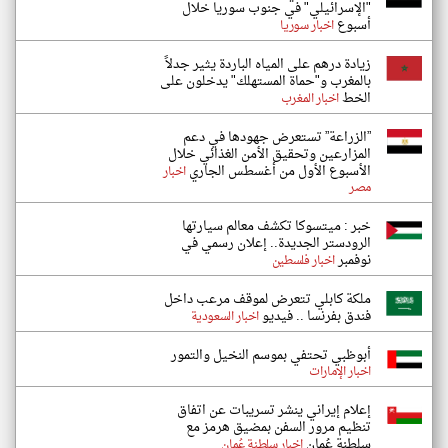
"الإسرائيلي" في جنوب سوريا خلال
أسبوع
اخبار سوريا
زيادة درهم على المياه الباردة يثير جدلاً
بالمغرب و"حماة المستهلك" يدخلون على
الخط
اخبار المغرب
”الزراعة” تستعرض جهودها في دعم
المزارعين وتحقيق الأمن الغذائي خلال
الأسبوع الأول من أغسطس الجاري
اخبار
مصر
خبر : ميتسوكا تكشف معالم سيارتها
الرودستر الجديدة.. إعلان رسمي في
نوفمبر
اخبار فلسطين
ملكة كابلي تتعرض لموقف مرعب داخل
فندق بفرنسا .. فيديو
اخبار السعودية
أبوظبي تحتفي بموسم النخيل والتمور
اخبار الإمارات
إعلام إيراني ينشر تسريبات عن اتفاق
تنظيم مرور السفن بمضيق هرمز مع
سلطنة عُمان
اخبار سلطنة عُمان