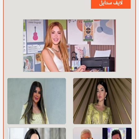
لايف ستايل