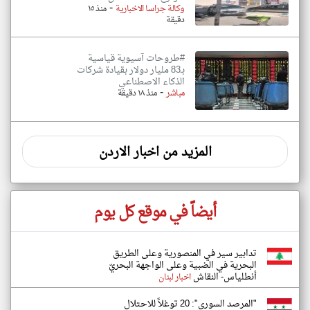
-
وكالة جراسا الاخبارية
منذ ١٥
دقيقة
#طروحات آسيوية قياسية
بـ83 مليار دولار بقيادة شركات
الذكاء الاصطناعي
-
مباشر
منذ ١٨ دقيقة
المزيد من اخبار الاردن
أيضاً في موقع كل يوم
تدابير سير في المنصورية وعلى الطريق
البحرية في الضبية وعلى الواجهة البحريّ
أنطلياس- النقاش
اخبار لبنان
"المرصد السوري": 20 توغلاً للاحتلال