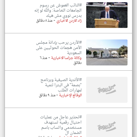
#النائب العموش عن رسوم
الجامعات الخاصة: والله لو إنه
بدرس نووي مش هيك
-
زاد الاردن الاخباري
منذ ٥ دقائق
#الأردن يرحب بإدانة مجلس
الأمن هجمات الحوثيين على
السعودية
-
وكالة جراسا الاخبارية
منذ ٦
دقائق
#الأندية الصيفية وبرنامج
"بصمة" في البترا تنمية
لمهارات الطلب
-
الوقائع الإخبارية
منذ ٩ دقائق
#تحذير عاجل من عمليات
احتيال رقمية تستهدف
مستخدمي واتساب باسم
الضمان ال