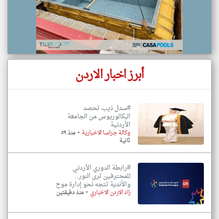
أبرز اخبار الاردن
#سدل ذيب تحصد
البكالوريوس من الجامعة
الأردنية
-
وكالة جراسا الاخبارية
منذ ٥٩
ثانية
#رابطة الدوري الأردني
للمحترفين ترى النور..
والأندية تتجه نحو إدارة موح
-
زاد الاردن الاخباري
منذ دقيقتين