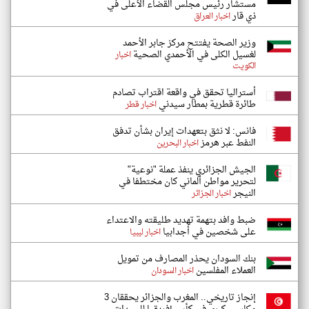
مستشار رئيس مجلس القضاء الأعلى في
ذي قار
اخبار العراق
وزير الصحة يفتتح مركز جابر الأحمد
لغسيل الكلى في الأحمدي الصحية
اخبار
الكويت
أستراليا تحقق في واقعة اقتراب تصادم
طائرة قطرية بمطار سيدني
اخبار قطر
فانس: لا نثق بتعهدات إيران بشأن تدفق
النفط عبر هرمز
اخبار البحرين
الجيش الجزائري ينفذ عملة "نوعية"
لتحرير مواطن ألماني كان مختطفا في
النيجر
اخبار الجزائر
ضبط وافد بتهمة تهديد طليقته والاعتداء
على شخصين في أجدابيا
اخبار ليبيا
بنك السودان يحذر المصارف من تمويل
العملاء المفلسين
اخبار السودان
إنجاز تاريخي.. المغرب والجزائر يحققان 3