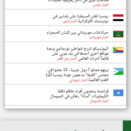
مكاسب كبرى في كأس إفريقيا للسيدات
اخبار تونس
روسيا تعلن السيطرة على بلدتين في
دونيتسك الأوكرانية
اخبار اليمن
حياة شاب موريتاني بين كثبان الصحراء
اخبار موريتانيا
اليونيسكو تدرج شواطئ نورماندي وعدة
مواقع أخرى أحدها في بلد عربي على
قائمة التراث العالمي
اخبار جزر القمر
بينهم ممثلو 7 دول عربية.. 13 عضوا في
مجلس "الفيفا" يدعمون عودة روسيا لكرة
القدم العالمية
اخبار جيبوتي
قراصنة يتخذون أفراد طاقم ناقلة
الكيماويات "أسانا" رهائن في الصومال
اخبار الصومال