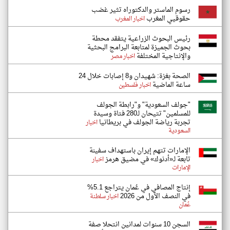
رسوم الماستر والدكتوراه تثير غضب
حقوقيي المغرب
اخبار المغرب
رئيس البحوث الزراعية يتفقد محطة
بحوث الجميزة لمتابعة البرامج البحثية
والإنتاجية المختلفة
اخبار مصر
الصحة بغزة: شهيدان و8 إصابات خلال 24
ساعة الماضية
اخبار فلسطين
"جولف السعودية" و"رابطة الجولف
للمسلمين" تتيحان لـ280 فتاة وسيدة
تجربة رياضة الجولف في بريطانيا
اخبار
السعودية
الإمارات تتهم إيران باستهداف سفينة
تابعة لـ«أدنوك» في مضيق هرمز
اخبار
الإمارات
إنتاج المصافي في عُمان يتراجع 5.1%
في النصف الأول من 2026
اخبار سلطنة
عُمان
السجن 10 سنوات لمدانين انتحلا صفة