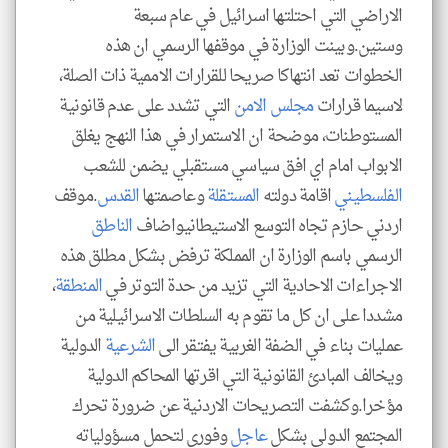
الاراضي التي احتلتها اسرائيل في عام سبعة
وستين.وبينت الوزارة في موقفها الرسمي ان هذه
الخطوات تعد انتهاكا صريحا للقرارات الاممية ذات الصلة،
لاسيما قرارات
مجلس
الامن
التي تشدد على عدم قانونية
المستوطنات، موضحة ان الاستمرار في هذا النهج يغلق
الابواب امام اي افق سياسي مستقبلي يضمن للشعب
الفلسطيني
اقامة دولته
المستقلة
وعاصمتها
القدس
.موقف
اردني حازم تجاه التوسع الاستيطانيواضاف
الناطق
الرسمي باسم الوزارة ان المملكة ترفض بشكل مطلق هذه
الاجراءات الاحادية التي تزيد من حدة التوتر في
المنطقة
،
مشددا على ان كل ما تقوم به السلطات الاسرائيلية من
عمليات بناء في الضفة الغربية يفتقر الى
الشرعية
الدولية
ويخالف المبادئ القانونية التي اقرتها المحاكم الدولية
مؤخرا.وكشفت التصريحات الاردنية عن ضرورة تحرك
المجتمع الدولي بشكل
عاجل
وفوري لتحمل مسؤولياته