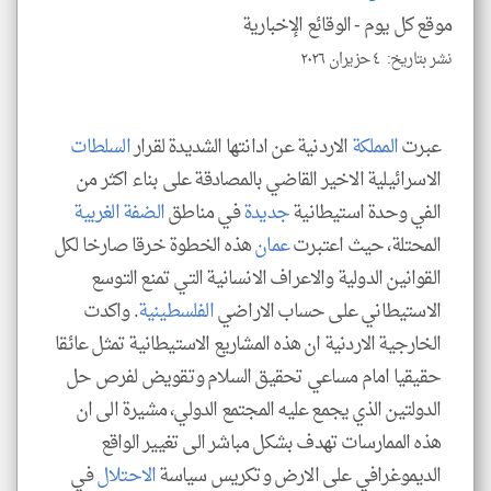
الا
موقع كل يوم -
الوقائع الإخبارية
للمق
نشر بتاريخ: ٤ حزيران ٢٠٢٦
عبرت
المملكة
الاردنية عن ادانتها الشديدة لقرار
السلطات
klyoum.com
الاسرائيلية الاخير القاضي بالمصادقة على بناء اكثر من
الفي وحدة استيطانية
جديدة
في مناطق
الضفة الغربية
المحتلة، حيث اعتبرت
عمان
هذه الخطوة خرقا صارخا لكل
القوانين الدولية والاعراف الانسانية التي تمنع التوسع
الاستيطاني على حساب الاراضي
الفلسطينية
. واكدت
الخارجية الاردنية ان هذه المشاريع الاستيطانية تمثل عائقا
حقيقيا امام مساعي تحقيق السلام وتقويض لفرص حل
الدولتين الذي يجمع عليه المجتمع الدولي، مشيرة الى ان
هذه الممارسات تهدف بشكل مباشر الى تغيير الواقع
الديموغرافي على الارض وتكريس سياسة
الاحتلال
في