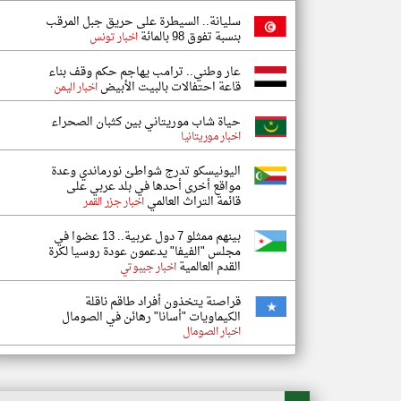
سليانة.. السيطرة على حريق جبل المرقب
بنسبة تفوق 98 بالمائة
اخبار تونس
عار وطني.. ترامب يهاجم حكم وقف بناء
قاعة احتفالات بالبيت الأبيض
اخبار اليمن
حياة شاب موريتاني بين كثبان الصحراء
اخبار موريتانيا
اليونيسكو تدرج شواطئ نورماندي وعدة
مواقع أخرى أحدها في بلد عربي على
قائمة التراث العالمي
اخبار جزر القمر
بينهم ممثلو 7 دول عربية.. 13 عضوا في
مجلس "الفيفا" يدعمون عودة روسيا لكرة
القدم العالمية
اخبار جيبوتي
قراصنة يتخذون أفراد طاقم ناقلة
الكيماويات "أسانا" رهائن في الصومال
اخبار الصومال