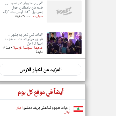
#جون ستيوارت والسيناتور
فيترمان يختلفان حول
إسرائيل: "هذا ليس بلدنا" (ف
-
سواليف
منذ ٢٧ دقيقة
#مات قبل تخرجه بشهر ..
فيديو مؤثر لأم تتسلم شهادة
ابنها الراحل
-
صحيفة السوسنة الأردنية
منذ ٥٦
دقيقة
المزيد من اخبار الاردن
أيضاً في موقع كل يوم
إحباط هجوم لـداعش بريف دمشق
اخبار
لبنان