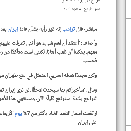
موقع كل يوم -
مباشر
نشر بتاريخ: ٨ تموز ٢٠٢٦
مباشر- قال
ترامب
إنه غيّر رأيه بشأن قادة
إيران
بعد 
وأضاف: 'أعتقد أن أهم شيء هو أنني تعرّفت عليهم
معهم. يمكننا أن نلعب ألعابًا، لكنني لست متأكدًا من
فحسب.'
وكرر مجددًا هدفه الحربي المتمثل في منع طهران من
وقال: 'سأخبركم بما سيحدث لاحقًا. لن نرى إيران تمتلك
تتراجع بشدة. سترتفع قليلًا الآن، وسينتهي هذا الأمر 
ارتفعت أسعار النفط الخام بأكثر من 7%
يوم
الأربعا
على إيران.