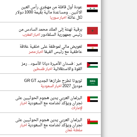
عودة أول قافلة من مهجّري رأس العين
الاثنين.. ومساعدة مالية بقيمة 1000 دولار
لكل عائلة
اخبار سوريا
برقية تهنئة إلى الملك محمد السادس من
رئيس جمهورية السلفادور
اخبار المغرب
تعويض مالي لموظفة على خلفية علاقة
عاطفية مع رئيس الفيفا
اخبار مصر
خبر : فستان الأميرة ديانا الأسود.. رمز
القوة والاستقلالية
اخبار فلسطين
تويوتا تطرح طرازها الجديد GR GT
موديل 2027
اخبار السعودية
البرلمان العربي يدين هجوم الحوثيين على
نجران ويؤكد تضامنه مع السعودية
اخبار
الإمارات
البرلمان العربي يدين هجوم الحوثيين على
نجران ويؤكد تضامنه مع السعودية
اخبار
سلطنة عُمان