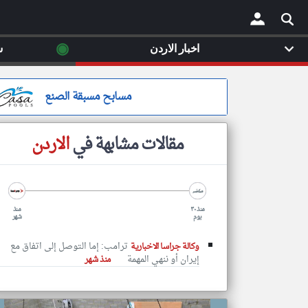
◉
اخبار الاردن
س
×
مسابح مسبقة الصنع
مقالات مشابهة في
الاردن
منذ ٣٠
منذ
يوم
شهر
ترامب: إما التوصل إلى اتفاق مع
وكالة جراسا الاخبارية
إيران أو ننهي المهمة
منذ شهر