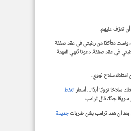
الم
و
العن
الا
للمق
أن تعرّف عليهم.
، ولست متأكدًا من رغبتي في عقد صفقة
 رغبتي في عقد صفقة. دعونا نُنهي المهمة
klyoum.com
 امتلاك سلاح نووي.
 سلاحًا نوويًا أبدًا... أسعار
النفط
سريعًا جدًا'، قال ترامب.
ء بعد أن هدد ترامب بشن ضربات
جديدة