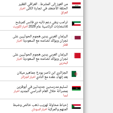
من العوز إلى المشرط.. العراقي الفقير
الحلقة الأضعف في تجارة الكلى
اخبار
العراق
ترامب ينفي دعم نائبه دي فانس كمرشح
للانتخابات الرئاسية عام 2028
اخبار الكويت
البرلمان العربي يدين هجوم الحوثيين على
نجران ويؤكد تضامنه مع السعودية
اخبار
قطر
البرلمان العربي يدين هجوم الحوثيين على
نجران ويؤكد تضامنه مع السعودية
اخبار
البحرين
الجزائري ابن ناصر يودع جماهير ميلان
بعد إنهاء عقده مع النادي
اخبار الجزائر
تسليم مدرستين جديدتين في أبوقرين
بمصراتة خلال العام الدراسي الجديد
اخبار
ليبيا
إحباط محاولة تهريب ذهب خالص وضبط
المتهم والمركبة
اخبار السودان