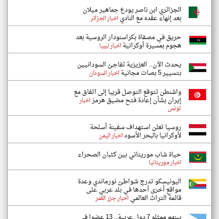
الجزائري ابن ناصر يودع جماهير ميلان
بعد إنهاء عقده مع النادي
اخبار الجزائر
حريق في مصفاة بكراسنودار الروسية بعد
هجوم بمسيرة أوكرانية
اخبار ليبيا
يحدث الآن.. العزيزية تفاجئ السودانيين
بتسيير 5 بصات مجانية
اخبار السودان
واشنطن تتوقع التوصل قريبا إلى اتفاق مع
إيران بشأن إعادة فتح مضيق هرمز
اخبار
تونس
روسيا تعلن استهداف سفينة أسلحة
لأوكرانيا بالبحر الأسود
اخبار اليمن
حياة شاب موريتاني بين كثبان الصحراء
اخبار موريتانيا
اليونيسكو تدرج شواطئ نورماندي وعدة
مواقع أخرى أحدها في بلد عربي على
قائمة التراث العالمي
اخبار جزر القمر
بينهم ممثلو 7 دول عربية.. 13 عضوا في