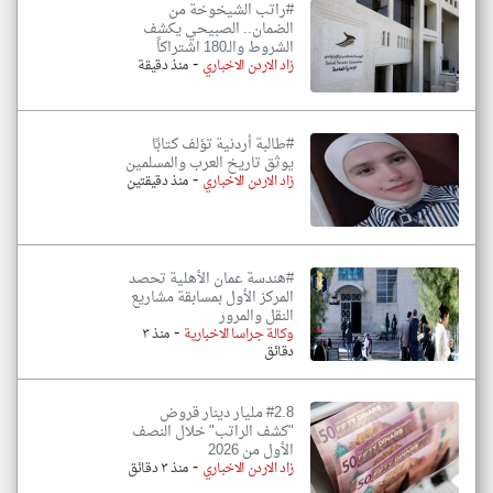
#راتب الشيخوخة من
الضمان.. الصبيحي يكشف
الشروط والـ180 اشتراكاً
-
زاد الاردن الاخباري
منذ دقيقة
#طالبة أردنية تؤلف كتابًا
يوثق تاريخ العرب والمسلمين
-
زاد الاردن الاخباري
منذ دقيقتين
#هندسة عمان الأهلية تحصد
المركز الأول بمسابقة مشاريع
النقل والمرور
-
وكالة جراسا الاخبارية
منذ ٣
دقائق
#2.8 مليار دينار قروض
"كشف الراتب" خلال النصف
الأول من 2026
-
زاد الاردن الاخباري
منذ ٣ دقائق