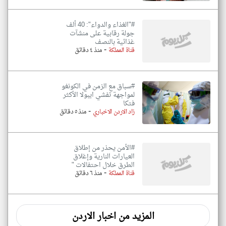
#"الغذاء والدواء": 40 ألف
جولة رقابية على منشآت
غذائية بالنصف
-
قناة المملكة
منذ ٤ دقائق
#سباق مع الزمن في الكونغو
لمواجهة تفشي ايبولا الأكثر
فتكا
-
زاد الاردن الاخباري
منذ ٥ دقائق
#الأمن يحذر من إطلاق
العيارات النارية وإغلاق
الطرق خلال احتفالات "
-
قناة المملكة
منذ ٦ دقائق
المزيد من اخبار الاردن