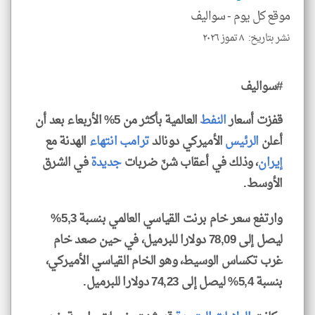
و
العن
موقع كل يوم -
سواليف
الا
للمق
نشر بتاريخ: ٨ تموز ٢٠٢٦
#سواليف
klyoum.com
قفزت أسعار
النفط
العالمية بأكثر من 5% الأربعاء بعد أن
أعلن
الرئيس
الأميركي دونالد
ترامب
انتهاء
الهدنة مع
إيران
، وذلك في أعقاب شنّ ضربات
جديدة
في الشرق
الأوسط.
وارتفع سعر خام برنت القياسي العالمي بنسبة 5,3%
ليصل إلى 78,09 دولارا للبرميل، في حين صعد خام
غرب تكساس الوسيط، وهو الخام القياسي الأميركي،
بنسبة 5,4% ليصل إلى 74,23 دولارا للبرميل.