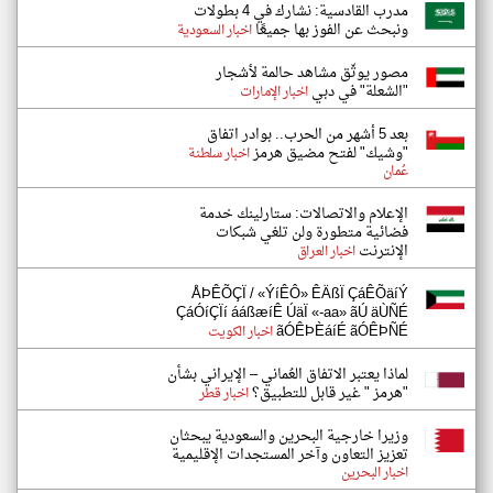
مدرب القادسية: نشارك في 4 بطولات
ونبحث عن الفوز بها جميعًا
اخبار السعودية
مصور يوثّق مشاهد حالمة لأشجار
"الشعلة" في دبي
اخبار الإمارات
بعد 5 أشهر من الحرب.. بوادر اتفاق
"وشيك" لفتح مضيق هرمز
اخبار سلطنة
عُمان
الإعلام والاتصالات: ستارلينك خدمة
فضائية متطورة ولن تلغي شبكات
الإنترنت
اخبار العراق
ÅÞÊÕÇÏ / «ÝíÊÔ» ÊÄßÏ ÇáÊÕäíÝ
ÇáÓíÇÏí ááßæíÊ ÚäÏ «-aa» ãÚ äÙÑÉ
ãÓÊÞÈáíÉ ãÓÊÞÑÉ
اخبار الكويت
لماذا يعتبر الاتفاق العُماني – الإيراني بشأن
"هرمز " غير قابل للتطبيق؟
اخبار قطر
وزيرا خارجية البحرين والسعودية يبحثان
تعزيز التعاون وآخر المستجدات الإقليمية
اخبار البحرين