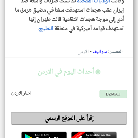
وكانت
الولايات المتحدة
قد شنت ضربات واسعة ضد
إيران عقب هجمات استهدفت سفنا في مضيق هرمز، ما
أدى إلى موجة هجمات انتقامية قالت طهران إنها
تستهدف قواعد أميركية في منطقة
الخليج
.
-
المصدر:
سواليف
الاردن
◉ أحداث اليوم في الاردن
اخبار الاردن
DZ60AU
إقرأ على الموقع الرسمي