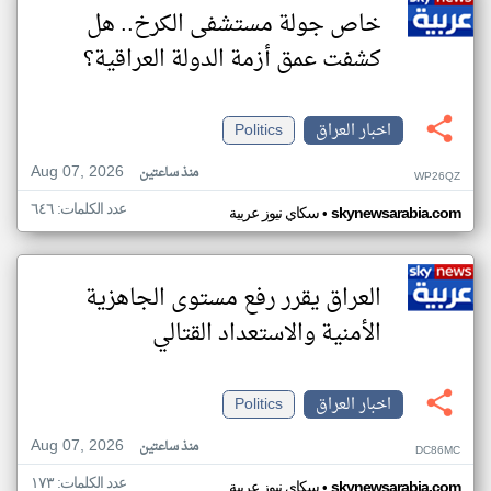
خاص جولة مستشفى الكرخ.. هل
كشفت عمق أزمة الدولة العراقية؟
اخبار العراق
Politics
Aug 07, 2026
منذ ساعتين
WP26QZ
عدد الكلمات: ٦٤٦
•
skynewsarabia.com
سكاي نيوز عربية
العراق يقرر رفع مستوى الجاهزية
الأمنية والاستعداد القتالي
اخبار العراق
Politics
Aug 07, 2026
منذ ساعتين
DC86MC
عدد الكلمات: ١٧٣
•
skynewsarabia.com
سكاي نيوز عربية