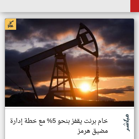
خام برنت يقفز بنحو 5% مع خطة إدارة
مضيق هرمز