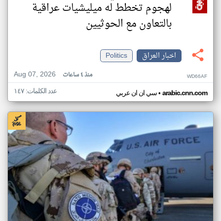
لهجوم تخطط له ميليشيات عراقية
بالتعاون مع الحوثيين
اخبار العراق
Politics
Aug 07, 2026
منذ ٤ ساعات
WD66AF
عدد الكلمات: ١٤٧
•
arabic.cnn.com
سي ان ان عربي