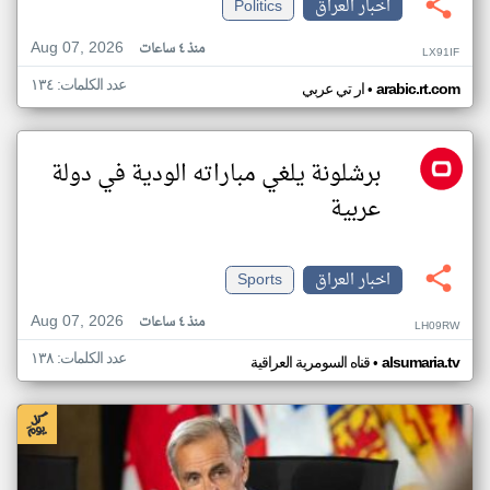
اخبار العراق
Politics
Aug 07, 2026
منذ ٤ ساعات
LX91IF
عدد الكلمات: ١٣٤
•
arabic.rt.com
ار تي عربي
برشلونة يلغي مباراته الودية في دولة
عربية
اخبار العراق
Sports
Aug 07, 2026
منذ ٤ ساعات
LH09RW
عدد الكلمات: ١٣٨
•
alsumaria.tv
قناه السومرية العراقية