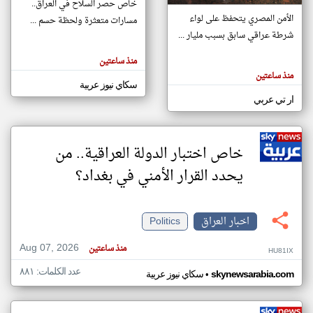
خاص حصر السلاح في العراق..
الأمن المصري يتحفظ على لواء
مسارات متعثرة ولحظة حسم ...
شرطة عراقي سابق بسبب مليار ...
klyoum.com
تغيير الدولة
منذ ساعتين
تعبر
مصادر الأخبار من العراق
المقالات
منذ ساعتين
الموجوده
سكاي نيوز عربية
اخبار العراق على مدار الساعة
هنا عن
وجهة
ار تي عربي
نظر
أهم اخبار العراق العاجلة والمباشرة
كاتبيها.
خاص اختبار الدولة العراقية.. من
يحدد القرار الأمني في بغداد؟
اخبار العراق
Politics
Aug 07, 2026
منذ ساعتين
HU81IX
عدد الكلمات: ٨٨١
•
skynewsarabia.com
سكاي نيوز عربية