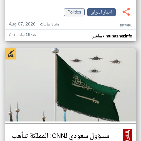
اخبار العراق
Politics
Aug 07, 2026
منذ ٤ ساعات
EP79RL
عدد الكلمات: ٤٠١
•
mubasher.info
مباشر
مسؤول سعودي لـCNN: المملكة تتأهب