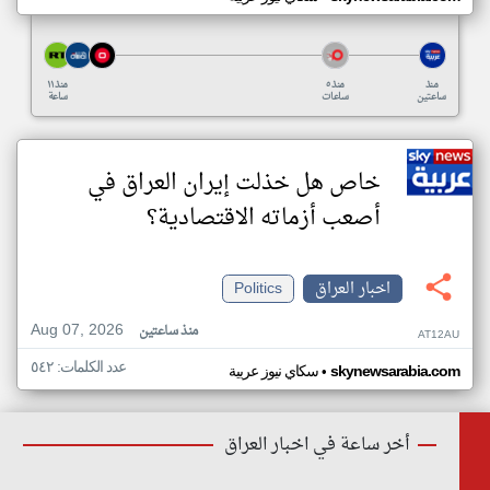
منذ
منذ ٥
منذ ١١
ساعتين
ساعات
ساعة
خاص هل خذلت إيران العراق في
أصعب أزماته الاقتصادية؟
اخبار العراق
Politics
Aug 07, 2026
منذ ساعتين
AT12AU
عدد الكلمات: ٥٤٢
•
skynewsarabia.com
سكاي نيوز عربية
أخر ساعة في اخبار العراق