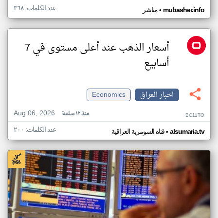
عدد الكلمات: ٣٦٨
•
mubasher.info
مباشر
أسعار الذهب عند أعلى مستوى في 7
أسابيع
اخبار العراق
Economics
Aug 06, 2026
منذ ١٢ ساعة
BC11TO
عدد الكلمات: ٢٠٠
•
alsumaria.tv
قناه السومرية العراقية