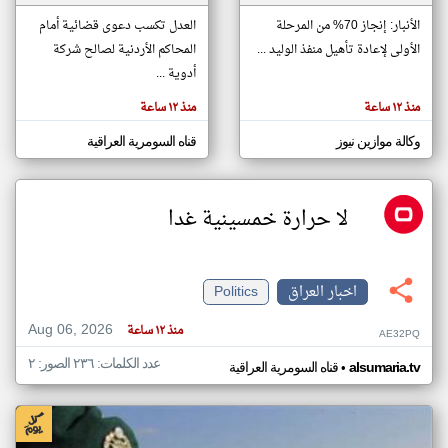
الأنبار: إنجاز 70% من المرحلة
العدل تكسب دعوى قضائية أمام
الأولى لإعادة تأهيل منفذ الوليد ...
المحاكم الأردنية لصالح شركة
klyoum.com
تغيير الدولة
أدوية ...
تعبر
مصادر الأخبار من العراق
المقالات
منذ ١٢ ساعة
منذ ١٢ ساعة
الموجوده
اخبار العراق على مدار الساعة
هنا عن
وجهة
وكالة موازين نيوز
قناه السومرية العراقية
نظر
أهم اخبار العراق العاجلة والمباشرة
كاتبيها.
لا حرارة خمسينية غدا
اخبار العراق
Politics
Aug 06, 2026
منذ ١٢ ساعة
AE32PQ
عدد الكلمات: ٢٣٦ الصور: ٢
•
alsumaria.tv
قناه السومرية العراقية