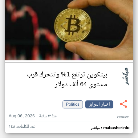
بيتكوين ترتفع 1% وتتحرك قرب
مستوى 64 ألف دولار
اخبار العراق
Politics
Aug 06, 2026
منذ ١٢ ساعة
XX09PG
عدد الكلمات: ١٤٨
•
mubasher.info
مباشر