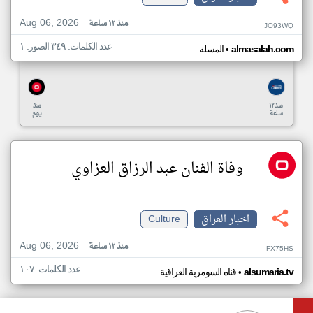
Aug 06, 2026
منذ ١٢ ساعة
JO93WQ
عدد الكلمات: ٣٤٩ الصور: ١
•
almasalah.com
المسلة
منذ ١٢
منذ
ساعة
يوم
وفاة الفنان عبد الرزاق العزاوي
اخبار العراق
Culture
Aug 06, 2026
منذ ١٢ ساعة
FX75HS
عدد الكلمات: ١٠٧
•
alsumaria.tv
قناه السومرية العراقية