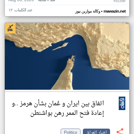
Aug 06, 2026
منذ ١٢ ساعة
FG12NP
عدد الكلمات: ١٢
•
mawazin.net
وكالة موازين نيوز
اتفاق بين ايران و عُمان بشأن هرمز ..و
إعادة فتح الممر رهن بواشنطن
اخبار العراق
Politics