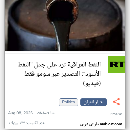
النفط العراقية ترد على جدل "النفط
الأسود": التصدير عبر سومو فقط
(فيديو)
اخبار العراق
Politics
Aug 08, 2026
منذ ٩ ساعات
FZ51GP
عدد الكلمات: ١٣٩ ميديا: ١
•
arabic.rt.com
ار تي عربي