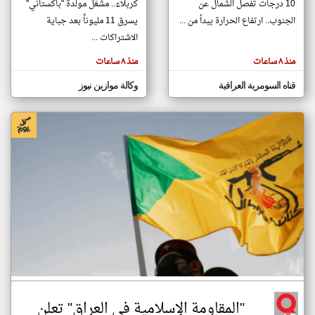
10 درجات تفصل الشمال عن
كربلاء.. مشغل مولدة "باكستاني"
الجنوب.. ارتفاع الحرارة يبدأ من ...
يسرق 11 مليوناً بعد جباية
الاشتراكات ...
klyoum.com
تغيير الدولة
منذ ٨ ساعات
منذ ٨ ساعات
تعبر
مصادر الأخبار من العراق
المقالات
الموجوده
قناه السومرية العراقية
وكالة موازين نيوز
اخبار العراق على مدار الساعة
هنا عن
وجهة
نظر
أهم اخبار العراق العاجلة والمباشرة
كاتبيها.
"المقاومة الإسلامية في العراق" تعلن