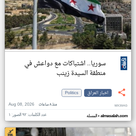
سوريا.. اشتباكات مع دواعش في
منطقة السيدة زينب
اخبار العراق
Politics
Aug 08, 2026
منذ ٨ ساعات
WX39AG
عدد الكلمات: ٩٢ الصور: ١
•
almasalah.com
المسلة