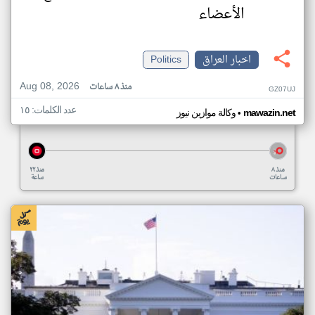
الأعضاء
اخبار العراق
Politics
Aug 08, 2026
منذ ٨ ساعات
GZ07UJ
عدد الكلمات: ١٥
•
mawazin.net
وكالة موازين نيوز
منذ ٨
منذ ٢٢
ساعات
ساعة