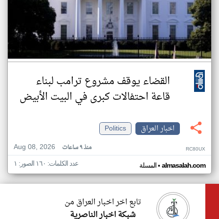
القضاء يوقف مشروع ترامب لبناء
قاعة احتفالات كبرى في البيت الأبيض
اخبار العراق
Politics
Aug 08, 2026
منذ ٩ ساعات
RC80UX
عدد الكلمات: ١٦٠ الصور: ١
•
almasalah.com
المسلة
تابع اخر اخبار العراق من
شبكة اخبار الناصرية