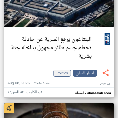
البنتاغون يرفع السرية عن حادثة
تحطم جسم طائر مجهول بداخله جثة
بشرية
اخبار العراق
Politics
Aug 08, 2026
منذ ٩ ساعات
VD71WL
عدد الكلمات: ١٥١ الصور: ١
•
almasalah.com
المسلة