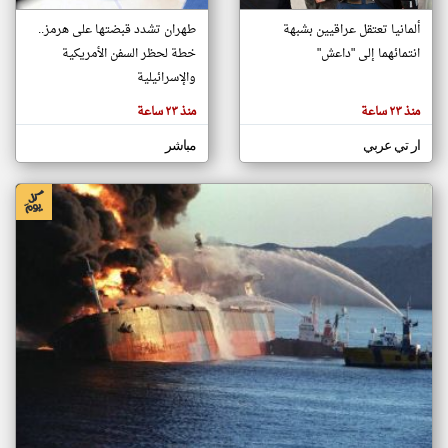
ألمانيا تعتقل عراقيين بشبهة
طهران تشدد قبضتها على هرمز..
انتمائهما إلى "داعش"
خطة لحظر السفن الأمريكية
klyoum.com
تغيير الدولة
والإسرائيلية
تعبر
مصادر الأخبار من العراق
المقالات
منذ ٢٣ ساعة
منذ ٢٣ ساعة
الموجوده
اخبار العراق على مدار الساعة
هنا عن
وجهة
ار تي عربي
مباشر
نظر
أهم اخبار العراق العاجلة والمباشرة
كاتبيها.