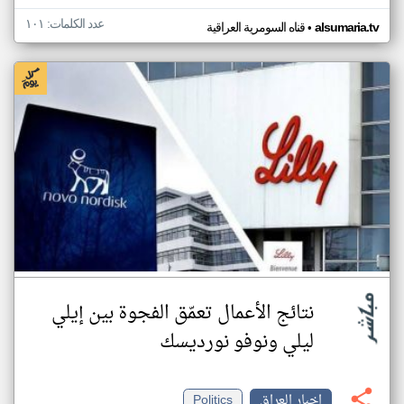
عدد الكلمات: ١٠١
•
alsumaria.tv
قناه السومرية العراقية
نتائج الأعمال تعمّق الفجوة بين إيلي
ليلي ونوفو نورديسك
اخبار العراق
Politics