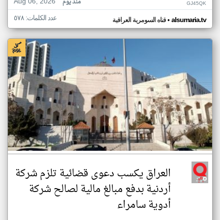
Aug 06, 2026
منذ يوم
GJ45QK
عدد الكلمات: ٥٧٨
•
alsumaria.tv
قناه السومرية العراقية
العراق يكسب دعوى قضائية تلزم شركة
أردنية بدفع مبالغ مالية لصالح شركة
أدوية سامراء