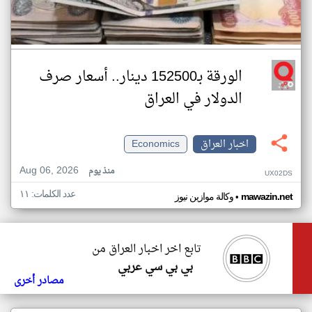
الورقة بـ152500 دينار.. أسعار صرف
الدولار في العراق
اخبار العراق
Economics
Aug 06, 2026
منذ يوم
UX02DS
عدد الكلمات: ١١
•
mawazin.net
وكالة موازين نيوز
تابع اخر اخبار العراق من
بي بي سي عربي
مصادر أخرى