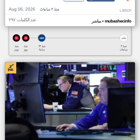
Aug 06, 2026
منذ ٣ ساعات
LJ65CP
عدد الكلمات: ٢٩٧
•
mubasher.info
مباشر
منذ ٣
منذ ٢٣
منذ
منذ
ساعات
ساعة
يوم
يوم