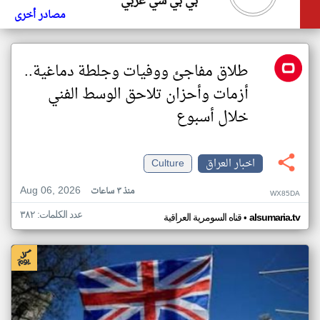
بي بي سي عربي
مصادر أخرى
طلاق مفاجئ ووفيات وجلطة دماغية..
أزمات وأحزان تلاحق الوسط الفني
خلال أسبوع
اخبار العراق
Culture
Aug 06, 2026
منذ ٣ ساعات
WX85DA
عدد الكلمات: ٣٨٢
•
alsumaria.tv
قناه السومرية العراقية