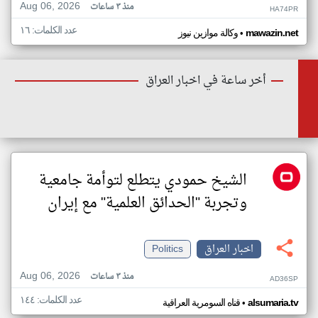
Aug 06, 2026
منذ ٣ ساعات
HA74PR
عدد الكلمات: ١٦
•
mawazin.net
وكالة موازين نيوز
أخر ساعة في اخبار العراق
الشيخ حمودي يتطلع لتوأمة جامعية
وتجربة "الحدائق العلمية" مع إيران
اخبار العراق
Politics
Aug 06, 2026
منذ ٣ ساعات
AD36SP
عدد الكلمات: ١٤٤
•
alsumaria.tv
قناه السومرية العراقية