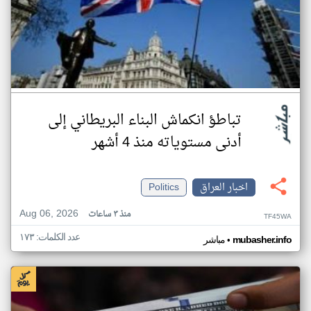
تباطؤ انكماش البناء البريطاني إلى
أدنى مستوياته منذ 4 أشهر
اخبار العراق
Politics
Aug 06, 2026
منذ ٣ ساعات
TF45WA
عدد الكلمات: ١٧٣
•
mubasher.info
مباشر