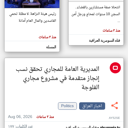
انتحلا صفة مستشارين بالقضاء..
رئيس هيئة النزاهة: لا مظلة تحمي
السجن 10 سنوات لمحامٍ ورجل أمن
klyoum.com
تغيير الدولة
الفاسدين والمال العام أمانة
...
تعبر
مصادر الأخبار من العراق
المقالات
منذ ٣ ساعات
الموجوده
اخبار العراق على مدار الساعة
هنا عن
منذ ٣ ساعات
وجهة
قناه السومرية العراقية
نظر
أهم اخبار العراق العاجلة والمباشرة
كاتبيها.
المسلة
المديرية العامة للمجاري تحقق نسب
إنجاز متقدمة في مشروع مجاري
الفلوجة
اخبار العراق
Politics
Aug 06, 2026
منذ ٣ ساعات
AY52SE
عدد الكلمات: ١٧٧
•
alsumaria.tv
قناه السومرية العراقية