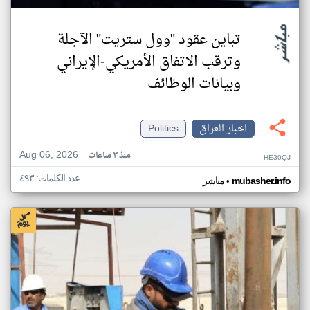
تباين عقود "وول ستريت" الآجلة
وترقب الاتفاق الأمريكي-الإيراني
وبيانات الوظائف
اخبار العراق
Politics
Aug 06, 2026
منذ ٣ ساعات
HE30QJ
عدد الكلمات: ٤٩٣
•
mubasher.info
مباشر