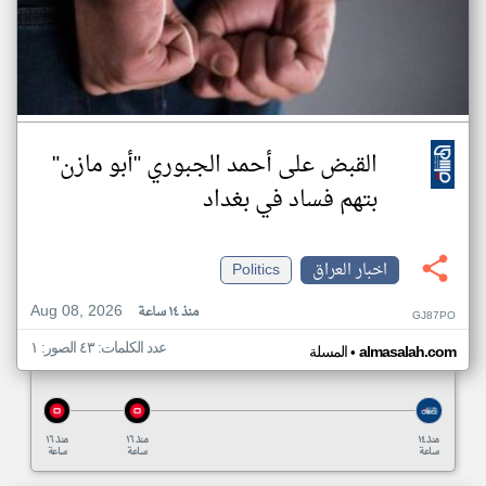
القبض على أحمد الجبوري "أبو مازن"
بتهم فساد في بغداد
اخبار العراق
Politics
Aug 08, 2026
منذ ١٤ ساعة
GJ87PO
عدد الكلمات: ٤٣ الصور: ١
•
almasalah.com
المسلة
منذ ١٤
منذ ١٦
منذ ١٦
ساعة
ساعة
ساعة