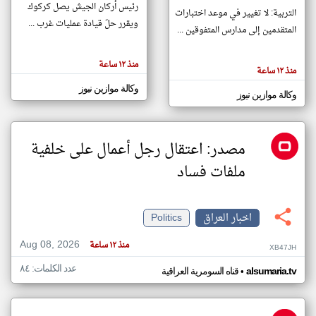
رئيس أركان الجيش يصل كركوك
التربية: لا تغيير في موعد اختبارات
ويقرر حلّ قيادة عمليات غرب ...
المتقدمين إلى مدارس المتفوقين ...
klyoum.com
تغيير الدولة
منذ ١٢ ساعة
تعبر
مصادر الأخبار من العراق
منذ ١٢ ساعة
المقالات
الموجوده
اخبار العراق على مدار الساعة
وكالة موازين نيوز
هنا عن
وكالة موازين نيوز
وجهة
نظر
أهم اخبار العراق العاجلة والمباشرة
كاتبيها.
مصدر: اعتقال رجل أعمال على خلفية
ملفات فساد
اخبار العراق
Politics
Aug 08, 2026
منذ ١٢ ساعة
XB47JH
عدد الكلمات: ٨٤
•
alsumaria.tv
قناه السومرية العراقية