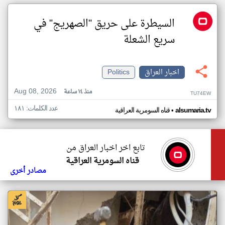
السيطرة على حريق "الصهريج" في
سريع الشعلة
اخبار العراق
Politics
Aug 08, 2026
منذ ١٤ ساعة
TU74EW
عدد الكلمات: ١٨١
•
alsumaria.tv
قناه السومرية العراقية
تابع اخر اخبار العراق من
قناه السومرية العراقية
مصادر أخرى