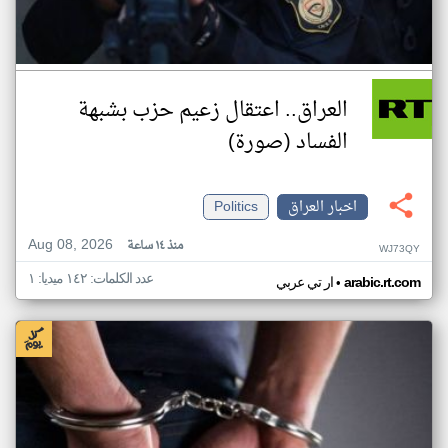
العراق.. اعتقال زعيم حزب بشبهة
الفساد (صورة)
اخبار العراق
Politics
Aug 08, 2026
منذ ١٤ ساعة
WJ73QY
عدد الكلمات: ١٤٢ ميديا: ١
•
arabic.rt.com
ار تي عربي