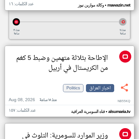
عدد الكلمات: ١٦
•
mawazin.net
وكالة موازين نيوز
منذ ١٤
منذ ١٩
ساعة
ساعة
الإطاحة بثلاثة متهمين وضبط 5 كغم
من الكريستال في أربيل
اخبار العراق
Politics
Aug 08, 2026
منذ ١٥ ساعة
NB55KQ
عدد الكلمات: ١٥٧
•
alsumaria.tv
قناه السومرية العراقية
وزير الموارد للسومرية: التلوث في