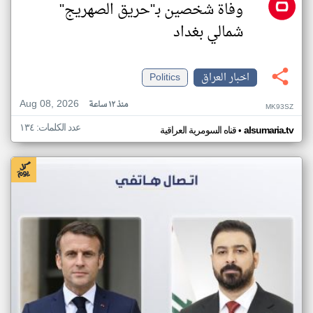
وفاة شخصين بـ"حريق الصهريج"
شمالي بغداد
اخبار العراق
Politics
Aug 08, 2026
منذ ١٢ ساعة
MK93SZ
عدد الكلمات: ١٣٤
•
alsumaria.tv
قناه السومرية العراقية