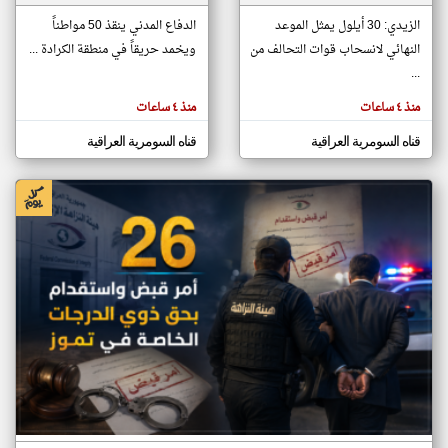
الزيدي: 30 أيلول يمثل الموعد
الدفاع المدني ينقذ 50 مواطناً
النهائي لانسحاب قوات التحالف من
ويخمد حريقاً في منطقة الكرادة ...
klyoum.com
تغيير الدولة
...
تعبر
مصادر الأخبار من العراق
المقالات
منذ ٤ ساعات
منذ ٤ ساعات
الموجوده
اخبار العراق على مدار الساعة
هنا عن
وجهة
قناه السومرية العراقية
قناه السومرية العراقية
نظر
أهم اخبار العراق العاجلة والمباشرة
كاتبيها.