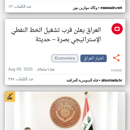
عدد الكلمات: ١٣
•
mawazin.net
وكالة موازين نيوز
العراق يعلن قرب تشغيل الخط النفطي
الإستراتيجي بصرة – حديثة
اخبار العراق
Economics
Aug 09, 2026
منذ ٤ ساعات
KO69IE
عدد الكلمات: ٣٧٨
•
alsumaria.tv
قناه السومرية العراقية