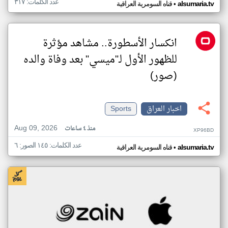
عدد الكلمات: ٣١٧
•
alsumaria.tv
قناه السومرية العراقية
انكسار الأسطورة.. مشاهد مؤثرة
للظهور الأول لـ"ميسي" بعد وفاة والده
(صور)
اخبار العراق
Sports
Aug 09, 2026
منذ ٤ ساعات
XP96BD
عدد الكلمات: ١٤٥ الصور: ٦
•
alsumaria.tv
قناه السومرية العراقية