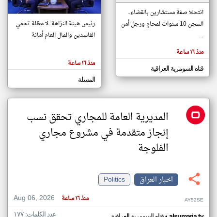
انتحلا صفة مستشارين بالقضاء..
رئيس هيئة النزاهة: لا مظلة تحمي
السجن 10 سنوات لمحامٍ ورجل أمن
klyoum.com
تغيير الدولة
الفاسدين والمال العام أمانة
...
تعبر
مصادر الأخبار من العراق
المقالات
منذ ١٦ ساعة
الموجوده
اخبار العراق على مدار الساعة
هنا عن
منذ ١٦ ساعة
وجهة
قناه السومرية العراقية
نظر
أهم اخبار العراق العاجلة والمباشرة
كاتبيها.
المسلة
المديرية العامة للمجاري تحقق نسب
إنجاز متقدمة في مشروع مجاري
الفلوجة
اخبار العراق
Politics
Aug 06, 2026
منذ ١٦ ساعة
AY52SE
عدد الكلمات: ١٧٧
•
alsumaria.tv
قناه السومرية العراقية