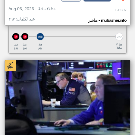
Aug 06, 2026
منذ ١٦ ساعة
LJ65CP
عدد الكلمات: ٢٩٧
•
mubasher.info
مباشر
منذ ١٦
منذ
منذ
منذ
ساعة
يوم
يوم
يوم