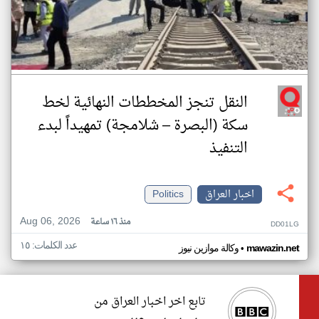
النقل تنجز المخططات النهائية لخط
سكة (البصرة – شلامجة) تمهيداً لبدء
التنفيذ
اخبار العراق
Politics
Aug 06, 2026
منذ ١٦ ساعة
DD01LG
عدد الكلمات: ١٥
•
mawazin.net
وكالة موازين نيوز
تابع اخر اخبار العراق من