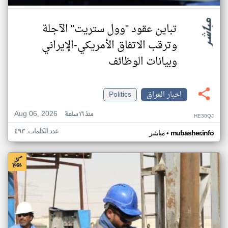
تباين عقود "وول ستريت" الآجلة
وترقب الاتفاق الأمريكي-الإيراني
وبيانات الوظائف
اخبار العراق
Politics
Aug 06, 2026
منذ ١٦ ساعة
HE30QJ
عدد الكلمات: ٤٩٣
•
mubasher.info
مباشر