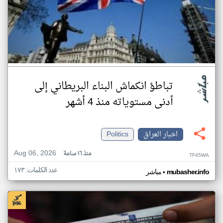
تباطؤ انكماش البناء البريطاني إلى
أدنى مستوياته منذ 4 أشهر
اخبار العراق
Politics
Aug 06, 2026
منذ ١٦ ساعة
TF45WA
عدد الكلمات: ١٧٣
•
mubasher.info
مباشر