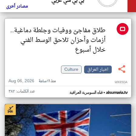
بي بي سي عربي
مصادر أخرى
طلاق مفاجئ ووفيات وجلطة دماغية..
أزمات وأحزان تلاحق الوسط الفني
خلال أسبوع
اخبار العراق
Culture
Aug 06, 2026
منذ ١٦ ساعة
WX85DA
عدد الكلمات: ٣٨٢
•
alsumaria.tv
قناه السومرية العراقية