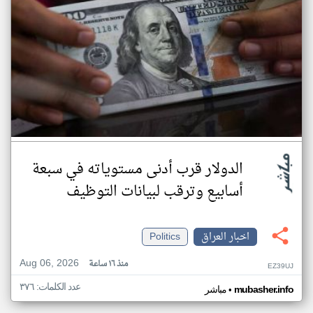
الدولار قرب أدنى مستوياته في سبعة
أسابيع وترقب لبيانات التوظيف
اخبار العراق
Politics
Aug 06, 2026
منذ ١٦ ساعة
EZ39UJ
عدد الكلمات: ٣٧٦
•
mubasher.info
مباشر