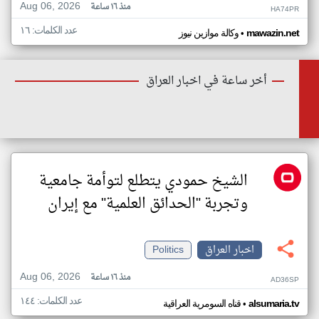
Aug 06, 2026
منذ ١٦ ساعة
HA74PR
عدد الكلمات: ١٦
•
mawazin.net
وكالة موازين نيوز
أخر ساعة في اخبار العراق
الشيخ حمودي يتطلع لتوأمة جامعية
وتجربة "الحدائق العلمية" مع إيران
اخبار العراق
Politics
Aug 06, 2026
منذ ١٦ ساعة
AD36SP
عدد الكلمات: ١٤٤
•
alsumaria.tv
قناه السومرية العراقية