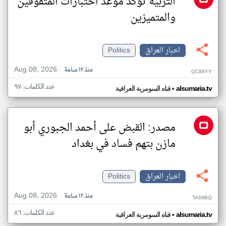
التربية تؤكد موعد اختبارات المتفوقين
والمتميزين
اخبار العراق
Politics
Aug 08, 2026
منذ ١٢ ساعة
QC88YY
عدد الكلمات: ٩٧
•
alsumaria.tv
قناه السومرية العراقية
مصدر: القبض على أحمد الجبوري أبو
مازن بتهم فساد في بغداد
اخبار العراق
Politics
Aug 08, 2026
منذ ١٢ ساعة
TA69BQ
عدد الكلمات: ٨٦
•
alsumaria.tv
قناه السومرية العراقية