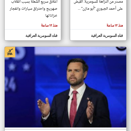
مصدر من النزاهة للسومرية: القبض
اغلاق سريع الشعلة بسبب انقلاب
على أحمد الجبوري "أبو مازن" ...
صهريج واحتراق سيارات وانفجار
خزاناتها
klyoum.com
تغيير الدولة
منذ ١٢ ساعة
منذ ١٢ ساعة
تعبر
مصادر الأخبار من العراق
المقالات
الموجوده
قناه السومرية العراقية
قناه السومرية العراقية
اخبار العراق على مدار الساعة
هنا عن
وجهة
نظر
أهم اخبار العراق العاجلة والمباشرة
كاتبيها.