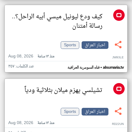
كيف ودع ليونيل ميسي أبيه الراحل؟..
رسالة أمتنان
اخبار العراق
Sports
Aug 08, 2026
منذ ١٣ ساعة
JW93LE
عدد الكلمات: ٣٥٧
•
alsumaria.tv
قناه السومرية العراقية
تشيلسي يهزم ميلان بثلاثية ودياً
اخبار العراق
Sports
Aug 08, 2026
منذ ١٣ ساعة
RD22UN