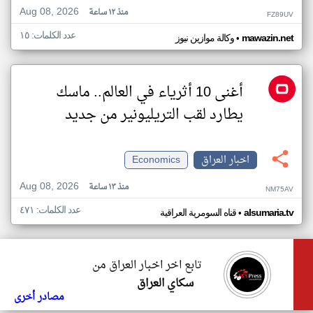
Aug 08, 2026
منذ ١٢ ساعة
FZ89UV
عدد الكلمات: ١٥
•
mawazin.net
وكالة موازين نيوز
أغنى 10 أثرياء في العالم.. ماسك
يطارد لقب التريليونير من جديد
اخبار العراق
Economics
Aug 08, 2026
منذ ١٣ ساعة
NM75AV
عدد الكلمات: ٤٧١
•
alsumaria.tv
قناه السومرية العراقية
تابع اخر اخبار العراق من
سكاي العراق
مصادر أخرى