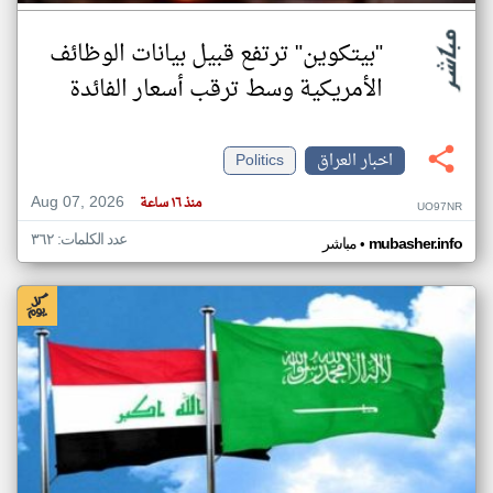
"بيتكوين" ترتفع قبيل بيانات الوظائف
الأمريكية وسط ترقب أسعار الفائدة
اخبار العراق
Politics
Aug 07, 2026
منذ ١٦ ساعة
UO97NR
عدد الكلمات: ٣٦٢
•
mubasher.info
مباشر