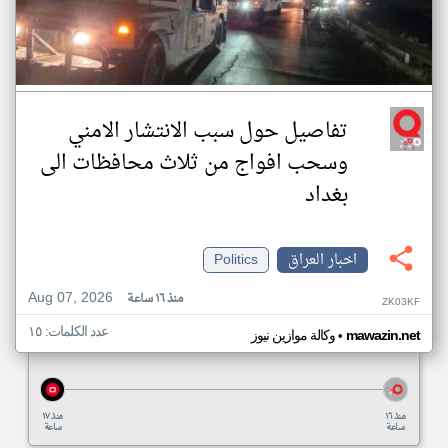
تفاصيل حول سبب الانتشار الامني
وسحب افواج من ثلاث محافظات الى
بغداد
اخبار العراق
Politics
Aug 07, 2026
منذ ١٦ ساعة
ZK03KF
عدد الكلمات: ١٥
•
mawazin.net
وكالة موازين نيوز
منذ ١٦
منذ ١٧
ساعة
ساعة