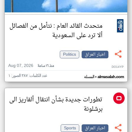
متحدث القائد العام : نتأمل من الفصائل
ألا ترد على السعودية
اخبار العراق
Politics
Aug 07, 2026
منذ ١٦ ساعة
DO14YP
عدد الكلمات: ٣٨٧ الصور: ١
•
almasalah.com
المسلة
تطورات جديدة بشأن انتقال ألفاريز الى
برشلونة
اخبار العراق
Sports