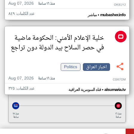
Aug 07, 2026
منذ ١٦ ساعة
OK81YJ
عدد الكلمات: ٨٤٩
•
mubasher.info
مباشر
خلية الإعلام الأمني: الحكومة ماضية
في حصر السلاح بيد الدولة دون تراجع
اخبار العراق
Politics
Aug 07, 2026
منذ ١٦ ساعة
CG67OM
عدد الكلمات: ٣٢٥
•
alsumaria.tv
قناه السومرية العراقية
منذ ١٦
منذ ١٧
ساعة
ساعة