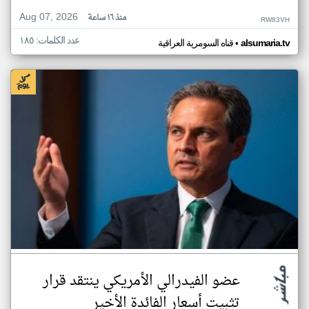
Aug 07, 2026
منذ ١٦ ساعة
RW83VH
عدد الكلمات: ١٨٥
•
alsumaria.tv
قناه السومرية العراقية
عضو الفيدرالي الأمريكي ينتقد قرار
تثبيت أسعار الفائدة الأخير