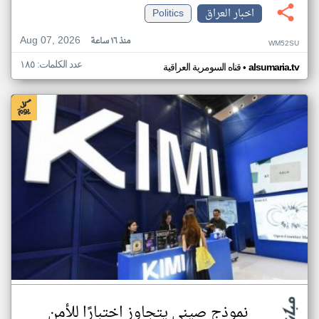
اخبار العراق
Politics
Aug 07, 2026
منذ ١٦ ساعة
WM52SU
عدد الكلمات: ١٨٥
•
alsumaria.tv
قناه السومرية العراقية
نموذج صيني يتجاوز اختبارًا للأمن