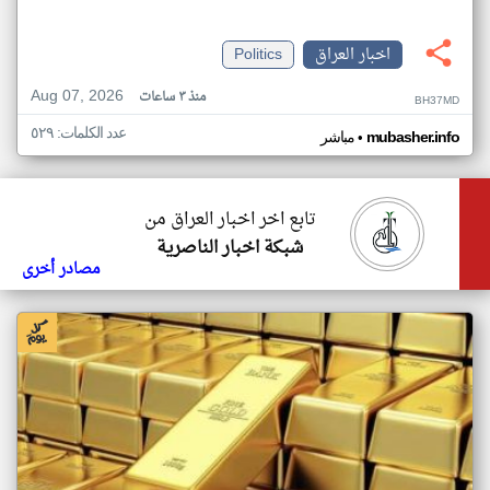
اخبار العراق
Politics
Aug 07, 2026
منذ ٣ ساعات
BH37MD
عدد الكلمات: ٥٢٩
•
mubasher.info
مباشر
تابع اخر اخبار العراق من
شبكة اخبار الناصرية
مصادر أخرى