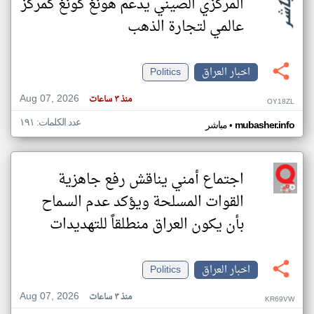
المركزي الصيني يدعم هونغ كونغ كمركز
عالمي لتجارة الذهب
اخبار العراق
Politics
Aug 07, 2026
منذ ٣ ساعات
OY18ZL
عدد الكلمات: ١٩١
•
mubasher.info
مباشر
اجتماع أمني يناقش رفع جاهزية
القوات المسلحة ويؤكد عدم السماح
بأن يكون العراق منطلقاً للتهديدات
اخبار العراق
Politics
Aug 07, 2026
منذ ٣ ساعات
KR69VW