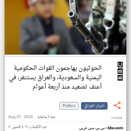
الحوثيون يهاجمون القوات الحكومية
اليمنية والسعودية، والعراق يستنفر، في
أعنف تصعيد منذ أربعة أعوام
اخبار العراق
Politics
Aug 07, 2026
منذ ٣ ساعات
YH13ML
عدد الكلمات: ٨٠٩ الصور: ٧
•
bbc.com
بي بي سي عربي