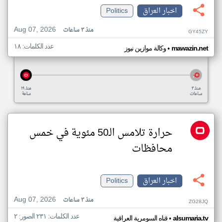
اخبار العراق
Politics
Aug 07, 2026
منذ ٣ ساعات
GY45ZY
عدد الكلمات: ١٨
•
mawazin.net
وكالة موازين نيوز
منذ ٣
منذ ١٩
ساعات
ساعة
حرارة تلامس الـ50 مئوية في خمس
محافظات
اخبار العراق
Politics
Aug 07, 2026
منذ ٣ ساعات
ZG28JQ
عدد الكلمات: ٢٣١ الصور: ٢
•
alsumaria.tv
قناه السومرية العراقية