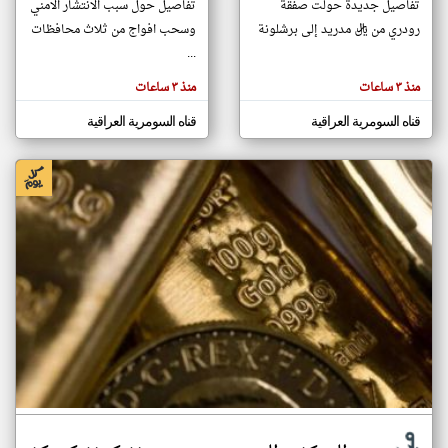
تفاصيل جديدة حولت صفقة
تفاصيل حول سبب الانتشار الامني
رودري من ريال مدريد إلى برشلونة
وسحب افواج من ثلاث محافظات
...
klyoum.com
تغيير الدولة
منذ ٣ ساعات
منذ ٣ ساعات
تعبر
مصادر الأخبار من العراق
المقالات
الموجوده
قناه السومرية العراقية
قناه السومرية العراقية
اخبار العراق على مدار الساعة
هنا عن
وجهة
نظر
أهم اخبار العراق العاجلة والمباشرة
كاتبيها.