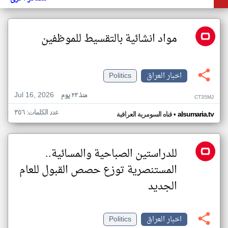
مواد انشائية بالتقسيط للموظفين
اخبار العراق
Politics
Jul 16, 2026
منذ ٢٣ يوم
CT35MJ
عدد الكلمات: ٣٥٦
•
alsumaria.tv
قناه السومرية العراقية
للدراستين الصباحية والمسائية..
المستنصرية توزع حصص القبول للعام
الجديد
اخبار العراق
Politics