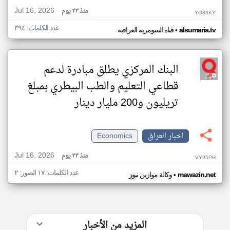
Jul 16, 2026
منذ ٢٣ يوم
YO88KY
عدد الكلمات: ٣٩٤
•
alsumaria.tv
قناه السومرية العراقية
البنك المركزي يطلق مبادرة لدعم
قطاعي التعليم والطب البيطري بمبلغ
تريليون و200 مليار دينار
اخبار العراق
Economics
Jul 16, 2026
منذ ٢٣ يوم
VY95PH
عدد الكلمات: ١٧ الصور: ٢
•
mawazin.net
وكالة موازين نيوز
المزيد من الأخبار