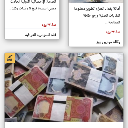
الصحة: الإحصائية الأولية لحادث
دهس البصرة تبلغ 9 وفيات و12 ...
أمانة بغداد تعتزم تطوير منظومة
النفايات الصلبة ورفع طاقة
klyoum.com
تغيير الدولة
المعالجة ...
منذ ٢٣ يوم
تعبر
مصادر الأخبار من العراق
المقالات
منذ ٢٣ يوم
الموجوده
قناه السومرية العراقية
اخبار العراق على مدار الساعة
هنا عن
وجهة
وكالة موازين نيوز
نظر
أهم اخبار العراق العاجلة والمباشرة
كاتبيها.