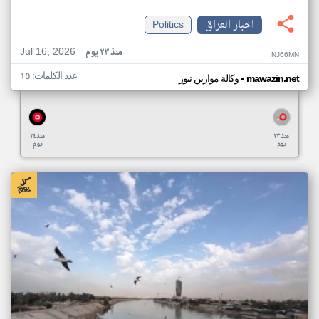
اخبار العراق
Politics
Jul 16, 2026
منذ ٢٣ يوم
NJ66MN
عدد الكلمات: ١٥
•
mawazin.net
وكالة موازين نيوز
منذ ٢٣
منذ ٢٤
يوم
يوم