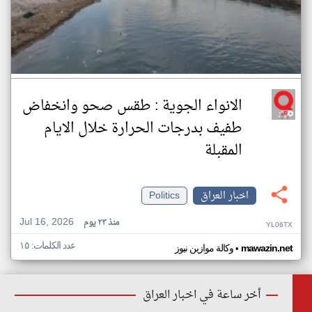
الانواء الجوية : طقس صحو وانخفاض
طفيف بدرجات الحرارة خلال الايام
المقبلة
اخبار العراق
Politics
Jul 16, 2026
منذ ٢٣ يوم
YL06TX
عدد الكلمات: ١٥
•
mawazin.net
وكالة موازين نيوز
أخر ساعة في اخبار العراق