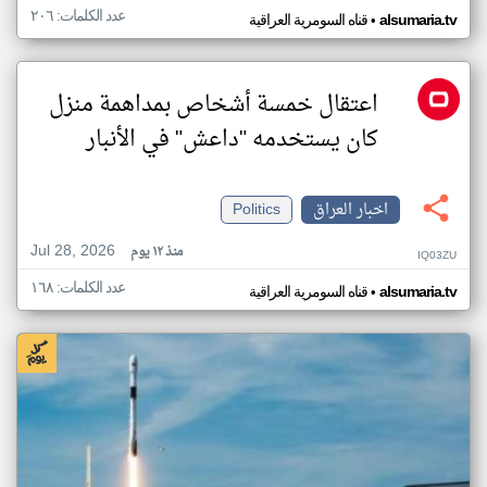
عدد الكلمات: ٢٠٦
•
alsumaria.tv
قناه السومرية العراقية
اعتقال خمسة أشخاص بمداهمة منزل
كان يستخدمه "داعش" في الأنبار
اخبار العراق
Politics
Jul 28, 2026
منذ ١٢ يوم
IQ03ZU
عدد الكلمات: ١٦٨
•
alsumaria.tv
قناه السومرية العراقية