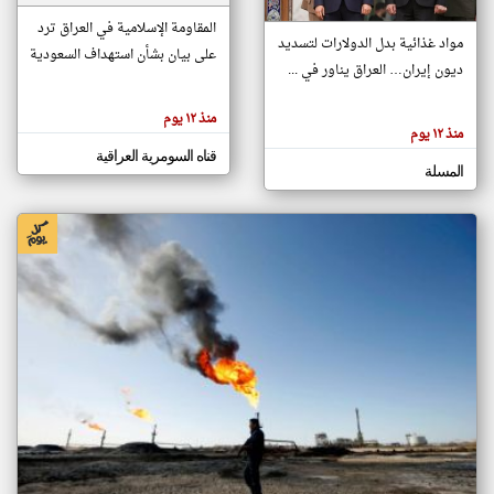
المقاومة الإسلامية في العراق ترد
مواد غذائية بدل الدولارات لتسديد
على بيان بشأن استهداف السعودية
klyoum.com
ديون إيران… العراق يناور في ...
تغيير الدولة
تعبر
مصادر الأخبار من العراق
المقالات
منذ ١٢ يوم
الموجوده
منذ ١٢ يوم
اخبار العراق على مدار الساعة
هنا عن
وجهة
قناه السومرية العراقية
نظر
أهم اخبار العراق العاجلة والمباشرة
المسلة
كاتبيها.