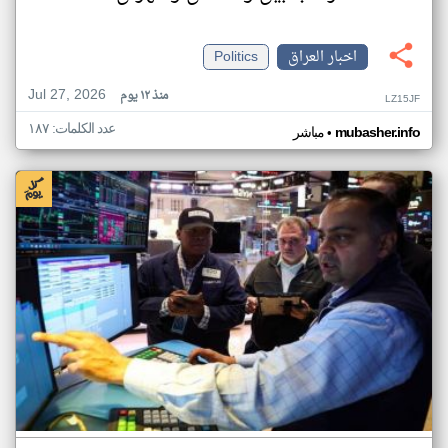
اخبار العراق
Politics
Jul 27, 2026
منذ ١٢ يوم
LZ15JF
عدد الكلمات: ١٨٧
•
mubasher.info
مباشر