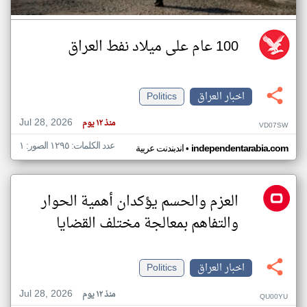
100 عام على ميلاد نفط العراق
اخبار العراق
Politics
Jul 28, 2026
منذ ١٢ يوم
VD07SW
عدد الكلمات: ١٢٩٥ الصور: ١
•
independentarabia.com
اندبندنت عربية
العزم والحسم يؤكدان أهمية الحوار
والتفاهم بمعالجة مختلف القضايا
اخبار العراق
Politics
Jul 28, 2026
منذ ١٢ يوم
QU00YU