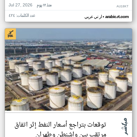
Jul 27, 2026
منذ ١٢ يوم
AU18KT
عدد الكلمات: ٤٢٤
•
arabic.rt.com
ار تي عربي
توقعات بتراجع أسعار النفط إثر اتفاق
مرتقب بين واشنطن وطهران