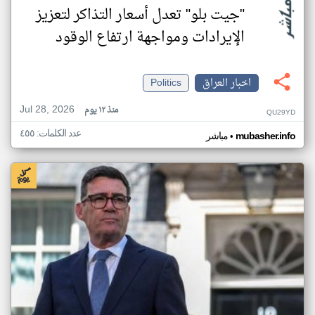
"جيت بلو" تعدل أسعار التذاكر لتعزيز
الإيرادات ومواجهة ارتفاع الوقود
اخبار العراق
Politics
Jul 28, 2026
منذ ١٢ يوم
QU29YD
عدد الكلمات: ٤٥٥
•
mubasher.info
مباشر