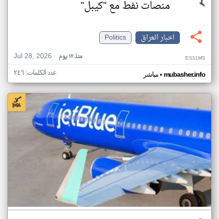
منصات نفط مع "كيبل"
اخبار العراق
Politics
Jul 28, 2026
منذ ١٢ يوم
ES31MS
عدد الكلمات: ٢٤٦
•
mubasher.info
مباشر