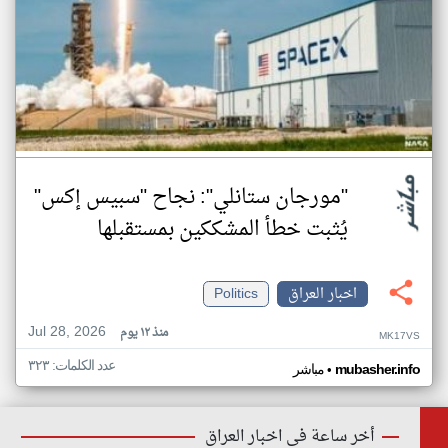
"مورجان ستانلي": نجاح "سبيس إكس"
يُثبت خطأ المشككين بمستقبلها
اخبار العراق
Politics
Jul 28, 2026
منذ ١٢ يوم
MK17VS
عدد الكلمات: ٣٢٣
•
mubasher.info
مباشر
أخر ساعة في اخبار العراق