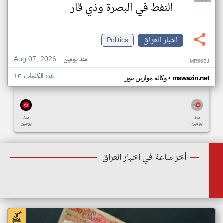
النفط في البصرة وذي قار
اخبار العراق
Politics
Aug 07, 2026
منذ يومين
MR56BJ
عدد الكلمات: ١٣
•
mawazin.net
وكالة موازين نيوز
منذ
منذ
يومين
يومين
أخر ساعة في اخبار العراق