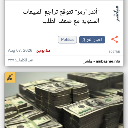
"أندر آرمر" تتوقع تراجع المبيعات
السنوية مع ضعف الطلب
اخبار العراق
Politics
Aug 07, 2026
منذ يومين
SC67NE
عدد الكلمات: ٣٣٧
•
mubasher.info
مباشر