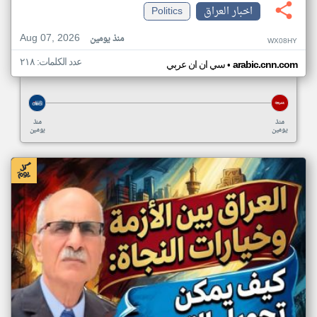
اخبار العراق
Politics
Aug 07, 2026
منذ يومين
WX08HY
عدد الكلمات: ٢١٨
•
arabic.cnn.com
سي ان ان عربي
منذ
منذ
يومين
يومين