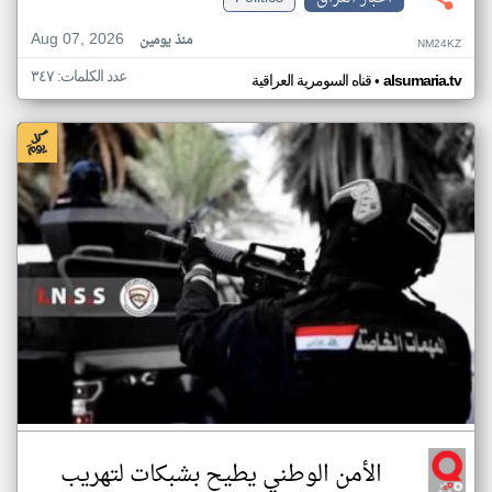
Aug 07, 2026
منذ يومين
NM24KZ
عدد الكلمات: ٣٤٧
•
alsumaria.tv
قناه السومرية العراقية
الأمن الوطني يطيح بشبكات لتهريب