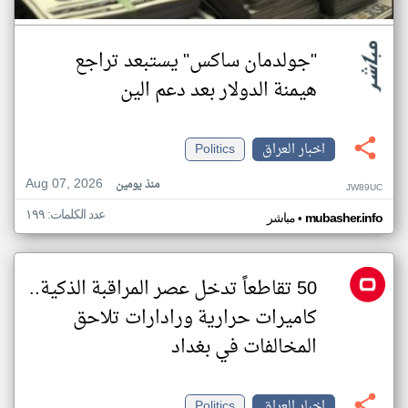
"جولدمان ساكس" يستبعد تراجع
هيمنة الدولار بعد دعم الين
اخبار العراق
Politics
Aug 07, 2026
منذ يومين
JW89UC
عدد الكلمات: ١٩٩
•
mubasher.info
مباشر
50 تقاطعاً تدخل عصر المراقبة الذكية..
كاميرات حرارية ورادارات تلاحق
المخالفات في بغداد
اخبار العراق
Politics