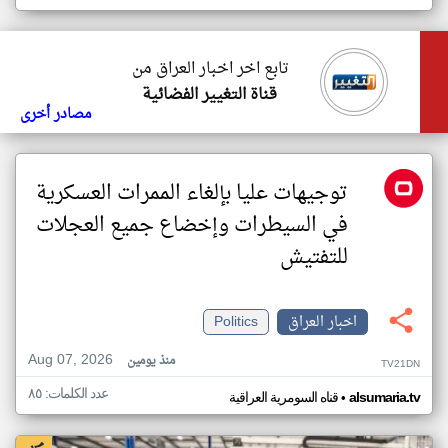
تابع اخر اخبار العراق من
قناة التغيير الفضائية
مصادر أخرى
توجيهات عليا بإلغاء الممرات العسكرية
في السيطرات وإخضاع جميع العجلات
للتفتيش
اخبار العراق
Politics
Aug 07, 2026
منذ يومين
TV21DN
عدد الكلمات: ٨٥
•
alsumaria.tv
قناه السومرية العراقية