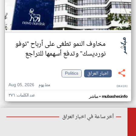
مخاوف النمو تطغى على أرباح "نوفو
نورديسك" وتدفع أسهمها للتراجع
اخبار العراق
Politics
Aug 05, 2026
منذ يوم
DK41KI
عدد الكلمات: ٣٧٦
•
mubasher.info
مباشر
أخر ساعة في اخبار العراق