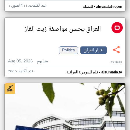
عدد الكلمات: ٢١١ الصور: ١
•
almasalah.com
المسلة
العراق يحسن مواصفة زيت الغاز
اخبار العراق
Politics
Aug 05, 2026
منذ يوم
ZX19HU
عدد الكلمات: ٢٥٤
•
alsumaria.tv
قناه السومرية العراقية