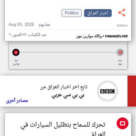
اخبار العراق
Politics
Aug 05, 2026
منذ يوم
ER65IJ
عدد الكلمات: ٢٢ الصور: ٦
•
mawazin.net
وكالة موازين نيوز
منذ
منذ
يوم
يومين
تابع اخر اخبار العراق من
بي بي سي عربي
مصادر أخرى
تحرك للسماح بتظليل السيارات في
العراق