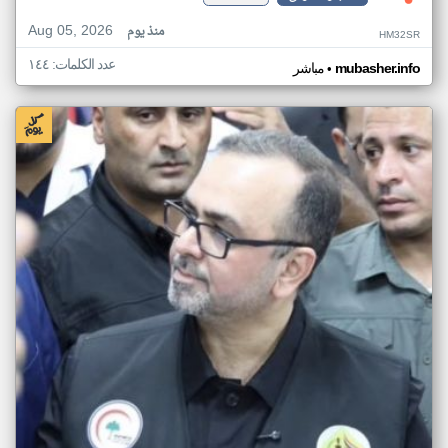
Aug 05, 2026
منذ يوم
HM32SR
عدد الكلمات: ١٤٤
•
mubasher.info
مباشر