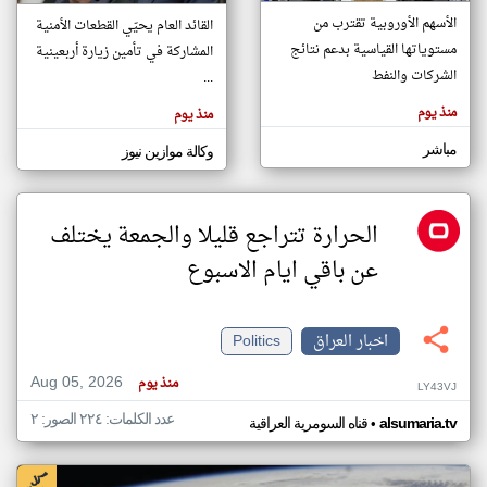
الأسهم الأوروبية تقترب من
القائد العام يحيّي القطعات الأمنية
مستوياتها القياسية بدعم نتائج
المشاركة في تأمين زيارة أربعينية
klyoum.com
الشركات والنفط
...
تغيير الدولة
تعبر
مصادر الأخبار من العراق
منذ يوم
المقالات
منذ يوم
الموجوده
اخبار العراق على مدار الساعة
هنا عن
مباشر
وجهة
وكالة موازين نيوز
نظر
أهم اخبار العراق العاجلة والمباشرة
كاتبيها.
الحرارة تتراجع قليلا والجمعة يختلف
عن باقي ايام الاسبوع
اخبار العراق
Politics
Aug 05, 2026
منذ يوم
LY43VJ
عدد الكلمات: ٢٢٤ الصور: ٢
•
alsumaria.tv
قناه السومرية العراقية