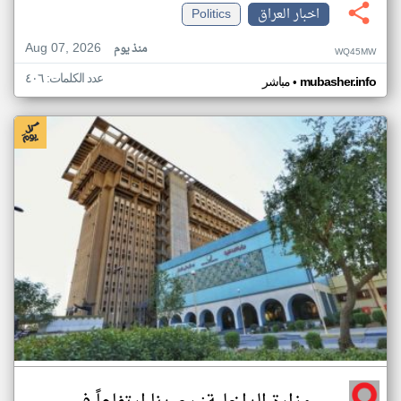
اخبار العراق
Politics
Aug 07, 2026
منذ يوم
WQ45MW
عدد الكلمات: ٤٠٦
•
mubasher.info
مباشر