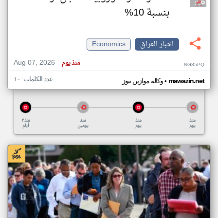
بنسبة 10%
اخبار العراق
Economics
Aug 07, 2026
منذ يوم
NG35PQ
عدد الكلمات: ١٠
•
mawazin.net
وكالة موازين نيوز
منذ
منذ
منذ
منذ ٣
يوم
يوم
يومين
أيام