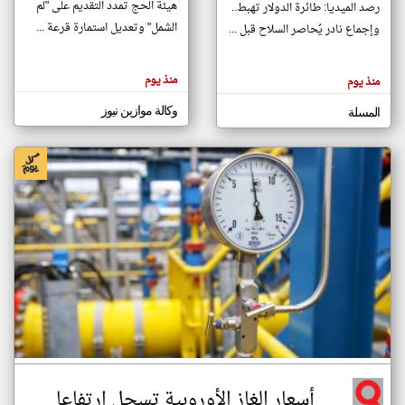
هيئة الحج تمدد التقديم على "لم
رصد الميديا: طائرة الدولار تهبط..
الشمل" وتعديل استمارة قرعة ...
وإجماع نادر يُحاصر السلاح قبل ...
klyoum.com
تغيير الدولة
منذ يوم
منذ يوم
تعبر
مصادر الأخبار من العراق
المقالات
الموجوده
وكالة موازين نيوز
اخبار العراق على مدار الساعة
المسلة
هنا عن
وجهة
نظر
أهم اخبار العراق العاجلة والمباشرة
كاتبيها.
أسعار الغاز الأوروبية تسجل ارتفاعا