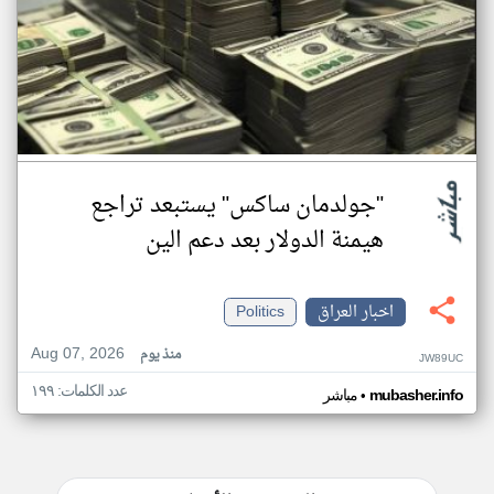
"جولدمان ساكس" يستبعد تراجع
هيمنة الدولار بعد دعم الين
اخبار العراق
Politics
Aug 07, 2026
منذ يوم
JW89UC
عدد الكلمات: ١٩٩
•
mubasher.info
مباشر