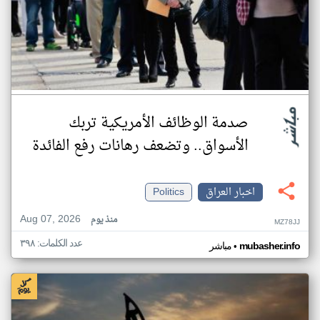
صدمة الوظائف الأمريكية تربك
الأسواق.. وتضعف رهانات رفع الفائدة
اخبار العراق
Politics
Aug 07, 2026
منذ يوم
MZ78JJ
عدد الكلمات: ٣٩٨
•
mubasher.info
مباشر