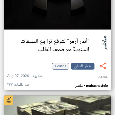
"أندر آرمر" تتوقع تراجع المبيعات
السنوية مع ضعف الطلب
اخبار العراق
Politics
Aug 07, 2026
منذ يوم
SC67NE
عدد الكلمات: ٣٣٧
•
mubasher.info
مباشر