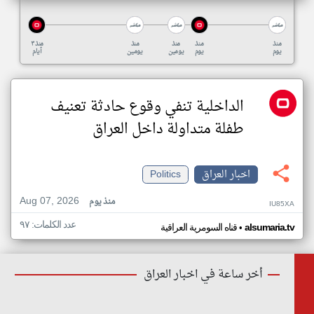
منذ
منذ
منذ
منذ
منذ ٣
يوم
يوم
يومين
يومين
أيام
الداخلية تنفي وقوع حادثة تعنيف
طفلة متداولة داخل العراق
اخبار العراق
Politics
Aug 07, 2026
منذ يوم
IU85XA
عدد الكلمات: ٩٧
•
alsumaria.tv
قناه السومرية العراقية
أخر ساعة في اخبار العراق