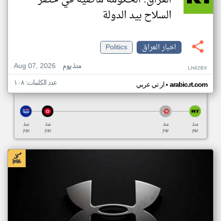
العراق: الحكومة ماضية في حصر
السلاح بيد الدولة
اخبار العراق
Politics
Aug 07, 2026
منذ يوم
LH42BX
عدد الكلمات: ١٠٨
•
arabic.rt.com
ار تي عربي
منذ
منذ
منذ
منذ
يوم
يوم
يوم
يوم