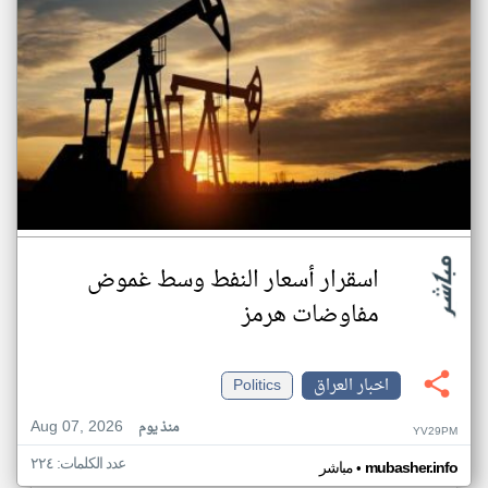
اسقرار أسعار النفط وسط غموض
مفاوضات هرمز
اخبار العراق
Politics
Aug 07, 2026
منذ يوم
YV29PM
عدد الكلمات: ٢٢٤
•
mubasher.info
مباشر