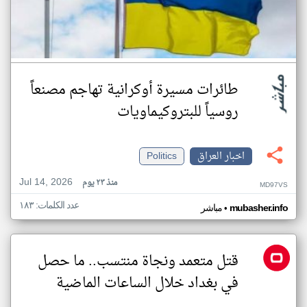
طائرات مسيرة أوكرانية تهاجم مصنعاً
روسياً للبتروكيماويات
اخبار العراق
Politics
Jul 14, 2026
منذ ٢٣ يوم
MD97VS
عدد الكلمات: ١٨٣
•
mubasher.info
مباشر
قتل متعمد ونجاة منتسب.. ما حصل
في بغداد خلال الساعات الماضية