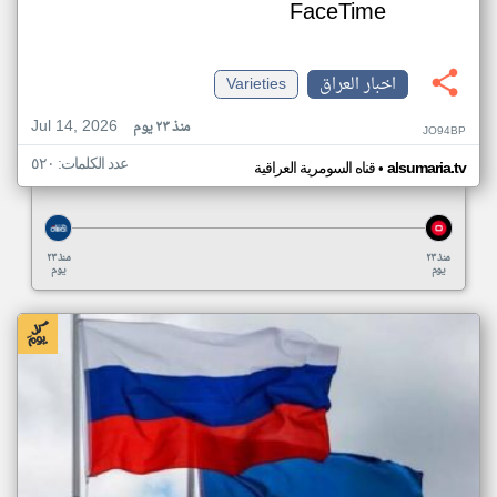
FaceTime
اخبار العراق
Varieties
Jul 14, 2026
منذ ٢٣ يوم
JO94BP
عدد الكلمات: ٥٢٠
•
alsumaria.tv
قناه السومرية العراقية
منذ ٢٣
منذ ٢٣
يوم
يوم