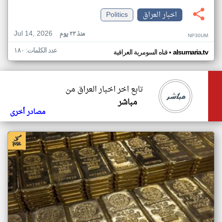
اخبار العراق
Politics
Jul 14, 2026
منذ ٢٣ يوم
NP30UM
عدد الكلمات: ١٨٠
•
alsumaria.tv
قناه السومرية العراقية
تابع اخر اخبار العراق من
مباشر
مصادر أخرى