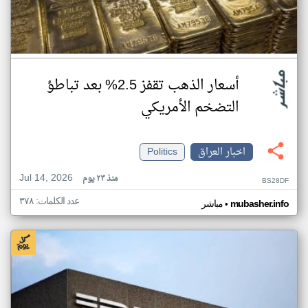
أسعار الذهب تقفز 2.5% بعد تباطؤ
التضخم الأمريكي
اخبار العراق
Politics
Jul 14, 2026
منذ ٢٣ يوم
BS28DF
عدد الكلمات: ٣٧٨
•
mubasher.info
مباشر