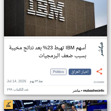
أسهم IBM تهبط 23% بعد نتائج مخيبة
بسبب ضعف البرمجيات
اخبار العراق
Politics
Jul 14, 2026
منذ ٢٣ يوم
ZV28MW
عدد الكلمات: ٢٩٩
•
mubasher.info
مباشر