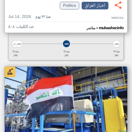
اخبار العراق
Politics
Jul 14, 2026
منذ ٢٣ يوم
NM52GA
عدد الكلمات: ٥٠٨
•
mubasher.info
مباشر
منذ ٢٣
منذ ٢٤
منذ ٢٥
يوم
يوم
يوم