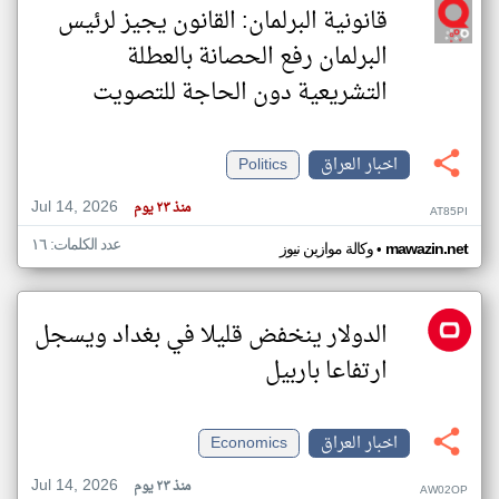
قانونية البرلمان: القانون يجيز لرئيس
البرلمان رفع الحصانة بالعطلة
التشريعية دون الحاجة للتصويت
اخبار العراق
Politics
Jul 14, 2026
منذ ٢٣ يوم
AT85PI
عدد الكلمات: ١٦
•
mawazin.net
وكالة موازين نيوز
الدولار ينخفض قليلا في بغداد ويسجل
ارتفاعا باربيل
اخبار العراق
Economics
Jul 14, 2026
منذ ٢٣ يوم
AW02OP