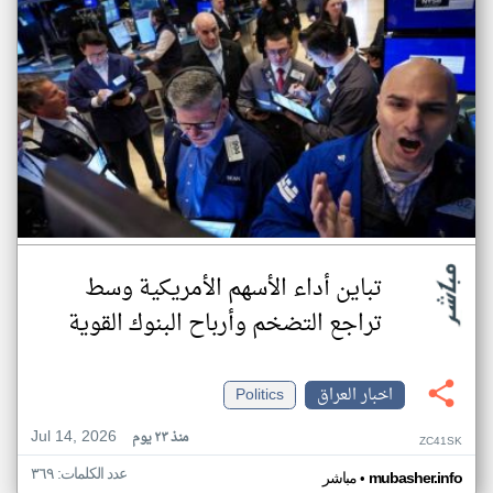
تباين أداء الأسهم الأمريكية وسط
تراجع التضخم وأرباح البنوك القوية
اخبار العراق
Politics
Jul 14, 2026
منذ ٢٣ يوم
ZC41SK
عدد الكلمات: ٣٦٩
•
mubasher.info
مباشر