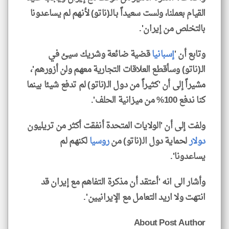
القيام بعملنا، ولست سعيداً بـالـ(ناتو) لأنهم لم يساعدونا
بالتخلص من إيران'.
وتابع أن '
إسبانيا
قضية ضائعة وشريك سيئ في
الـ(ناتو) وسأقطع العلاقات التجارية معهم ولن أزورهم'،
مشيراً إلى أن 'كثيراً من دول الـ(ناتو) لم تدفع شيئا بينما
كنا ندفع 100% من ميزانية الحلف'.
ولفت إلى أن 'الولايات المتحدة أنفقت أكثر من تريليون
دولار
لحماية دول الـ(ناتو) من
روسيا
لكنهم لم
يساعدونا'.
وأشار الى انه 'أعتقد أن مذكرة التفاهم مع إيران قد
انتهت ولا اريد التعامل مع الإيرانيين'.
About Post Author