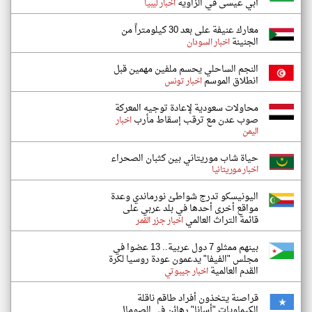
أبي عيسى في الزاوية
اخبار ليبيا
معارك عنيفة على بعد 30 كيلومتراً من
الجنينة
اخبار السودان
النجم الساحلي يحسم ملفين مهمين قبل
انطلاق الموسم
اخبار تونس
محاولات سعودية لإعادة توجيه المعركة
صوب عدن مع ترقب إسقاط مأرب
اخبار
اليمن
حياة شاب موريتاني بين كثبان الصحراء
اخبار موريتانيا
اليونيسكو تدرج شواطئ نورماندي وعدة
مواقع أخرى أحدها في بلد عربي على
قائمة التراث العالمي
اخبار جزر القمر
بينهم ممثلو 7 دول عربية.. 13 عضوا في
مجلس "الفيفا" يدعمون عودة روسيا لكرة
القدم العالمية
اخبار جيبوتي
قراصنة يتخذون أفراد طاقم ناقلة
الكيماويات "أسانا" رهائن في الصومال