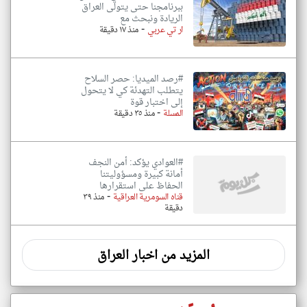
ببرنامجنا حتى يتولى العراق
الريادة ونبحث مع
-
ار تي عربي
منذ ١٧ دقيقة
#رصد الميديا: حصر السلاح
يتطلب التهدئة كي لا يتحول
إلى اختبار قوة
-
المسلة
منذ ٣٥ دقيقة
#العوادي يؤكد: أمن النجف
أمانة كبيرة ومسؤوليتنا
الحفاظ على استقرارها
-
قناه السومرية العراقية
منذ ٣٩
دقيقة
المزيد من اخبار العراق