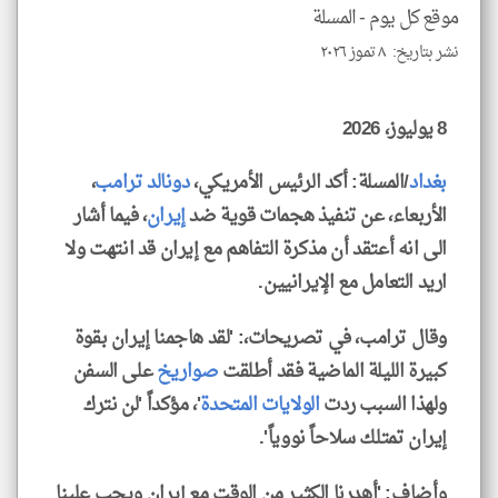
موقع كل يوم -
المسلة
نشر بتاريخ: ٨ تموز ٢٠٢٦
klyoum.com
8 يوليوز، 2026
بغداد
/المسلة: أكد الرئيس الأمريكي،
دونالد ترامب
،
الأربعاء، عن تنفيذ هجمات قوية ضد
إيران
، فيما أشار
الى انه أعتقد أن مذكرة التفاهم مع إيران قد انتهت ولا
اريد التعامل مع الإيرانيين.
وقال ترامب، في تصريحات،: 'لقد هاجمنا إيران بقوة
كبيرة الليلة الماضية فقد أطلقت
صواريخ
على السفن
ولهذا السبب ردت
الولايات المتحدة
'، مؤكداً 'لن نترك
إيران تمتلك سلاحاً نووياً'.
وأضاف: 'أهدرنا الكثير من الوقت مع إيران ويجب علينا