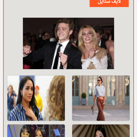
لايف ستايل