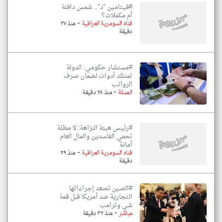
#فيتامين "د".. شمس دافئة
أم مكملات؟
-
قناه السومرية العراقية
منذ ٢٧
دقيقة
#مستشار حكومي: الدولة
تمتلك أدوات لضمان صرف
الرواتب
-
المسلة
منذ ٢٨ دقيقة
#رئيس هيئة النزاهة: لا مظلة
تحمي الفاسدين والمال العام
أمانة
-
قناه السومرية العراقية
منذ ٢٩
دقيقة
#الصين تصعد إجراءاتها
التجارية ضد أمريكا قبل قمة
شي وترامب
-
مباشر
منذ ٣٢ دقيقة