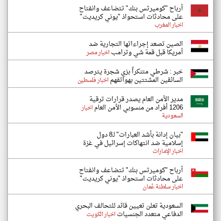
أرباح "كوميرتس بنك" تتضاعف وانفتاح
على محادثات استحواذ "يوني كريديت"
اخبار المغرب
الصين تصعد إجراءاتها التجارية ضد
أمريكا قبل قمة شي وترامب
اخبار مصر
خبر : شرطي متنكراً بزي شجرة يترصد
السائقين المشتتين بهواتفهم
اخبار فلسطين
مدير الأمن العام يصدر قرارات ترقية
1206 أفراد من منسوبي الأمن العام
اخبار
السعودية
"بيان إدانة بأشد العبارات" لـ8 دول
إسلامية ضد انتهاكات إسرائيل في غزة
اخبار الإمارات
أرباح "كوميرتس بنك" تتضاعف وانفتاح
على محادثات استحواذ "يوني كريديت"
اخبار سلطنة عُمان
السعودية تعلن تعيين قائد للتحالف البحري
الدفاعي متعدد الجنسيات
اخبار الكويت