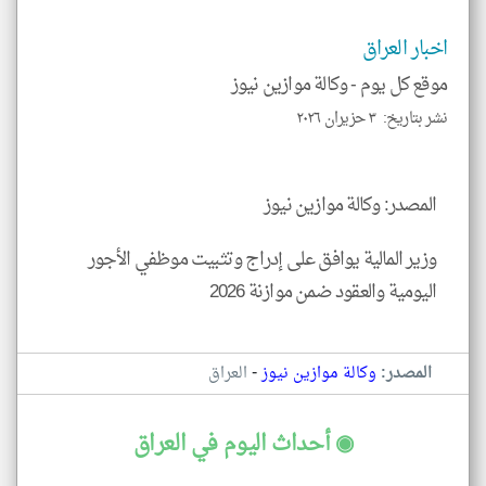
إسم
الم
و
اخبار العراق
العن
الا
موقع كل يوم -
وكالة موازين نيوز
للمق
نشر بتاريخ: ٣ حزيران ٢٠٢٦
المصدر: وكالة موازين نيوز
klyoum.com
وزير المالية يوافق على إدراج وتثبيت موظفي الأجور
اليومية والعقود ضمن موازنة 2026
-
المصدر:
وكالة موازين نيوز
العراق
◉ أحداث اليوم في العراق