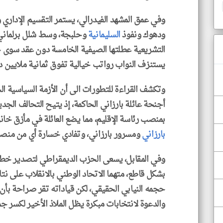
وفي عمق المشهد الفيدرالي، يستمر التقسيم الإداري 
ودهوك ونفوذ
السليمانية
وحلبجة، وسط شلل برلمان
التشريعية عطلتها الصيفية الخامسة دون عقد سوى ج
يستنزف النواب رواتب خيالية تفوق ثمانية ملايين دي
وتكشف القراءة للتطورات الى أن الأزمة السياسية الح
أجنحة عائلة بارزاني الحاكمة، إذ يتيح التحالف الجد
بمنصب رئاسة الإقليم، مما يضع العائلة في مأزق خ
بارزاني
ومسرور بارزاني، وتفادي خسارة أي من منصبي
وفي المقابل، يسعى الحزب الديمقراطي لتصدير خطاب
بشكل قاطع، متهما الاتحاد الوطني بالانقلاب على نت
حجمه النيابي الحقيقي، لكن قياداته تقر صراحة بأن ا
والدعوة لانتخابات مبكرة يظل الملاذ الأخير لكسر ج