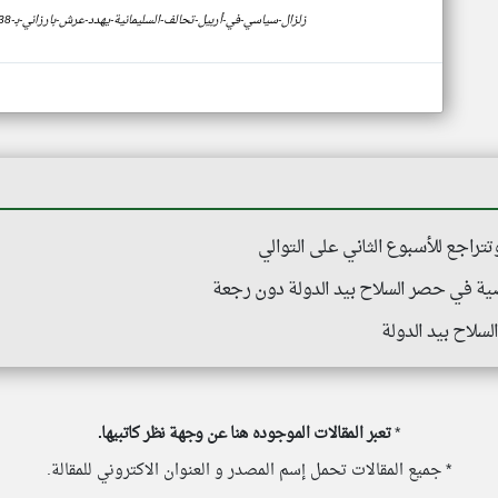
https://www.klyoum.com/iraq-news/ar/86-زلزال-سياسي-في-أربيل-تحالف-السليمانية-يهدد-عرش-بارزاني-بـ-38-مقعدا-برلمانيا
 وتتراجع للأسبوع الثاني على التوالي
ضية في حصر السلاح بيد الدولة دون رجعة
سلاح بيد الدولة
*
تعبر المقالات الموجوده هنا عن وجهة نظر كاتبيها.
* جميع المقالات تحمل إسم المصدر و العنوان الاكتروني للمقالة.