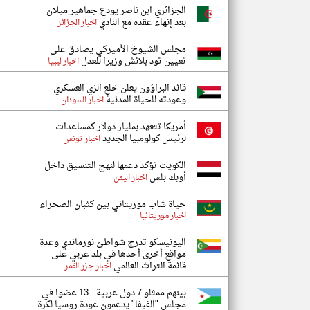
الجزائري ابن ناصر يودع جماهير ميلان
بعد إنهاء عقده مع النادي
اخبار الجزائر
مجلس الشيوخ الأميركي يصادق على
تعيين تود بلانش وزيرا للعدل
اخبار ليبيا
قائد البراؤون يعلن خلع الزي العسكري
وعودته للحياة المدنية
اخبار السودان
أمريكا تتعهد بمليار دولار كمساعدات
لرئيس كولومبيا الجديد
اخبار تونس
الكويت تؤكد دعمها لنهج التنسيق داخل
أوبك بلس
اخبار اليمن
حياة شاب موريتاني بين كثبان الصحراء
اخبار موريتانيا
اليونيسكو تدرج شواطئ نورماندي وعدة
مواقع أخرى أحدها في بلد عربي على
قائمة التراث العالمي
اخبار جزر القمر
بينهم ممثلو 7 دول عربية.. 13 عضوا في
مجلس "الفيفا" يدعمون عودة روسيا لكرة