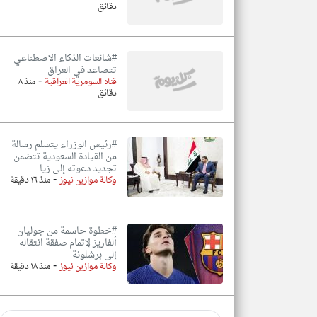
دقائق
#شائعات الذكاء الاصطناعي
تتصاعد في العراق
-
قناه السومرية العراقية
منذ ٨
دقائق
#رئيس الوزراء يتسلم رسالة
من القيادة السعودية تتضمن
تجديد دعوته إلى زيا
-
وكالة موازين نيوز
منذ ١٦ دقيقة
#خطوة حاسمة من جوليان
ألفاريز لإتمام صفقة انتقاله
إلى برشلونة
-
وكالة موازين نيوز
منذ ١٨ دقيقة