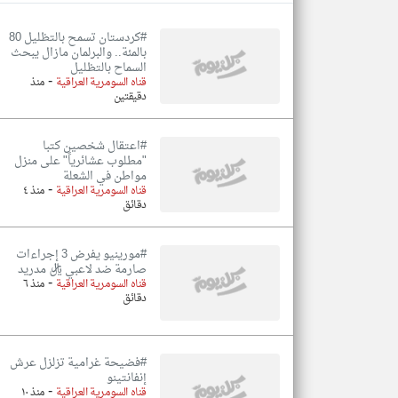
#كردستان تسمح بالتظليل 80
بالمئة.. والبرلمان مازال يبحث
السماح بالتظليل
-
تعبر
قناه السومرية العراقية
منذ
المقالات
دقيقتين
الموجوده
هنا عن
وجهة
نظر
#اعتقال شخصين كتبا
كاتبيها.
"مطلوب عشائرياً" على منزل
مواطن في الشعلة
-
قناه السومرية العراقية
منذ ٤
دقائق
#مورينيو يفرض 3 إجراءات
صارمة ضد لاعبي ريال مدريد
-
قناه السومرية العراقية
منذ ٦
دقائق
#فضيحة غرامية تزلزل عرش
إنفانتينو
-
قناه السومرية العراقية
منذ ١٠