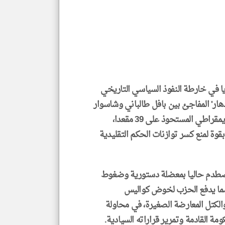
جمي
المق
تحم
إسم
الم
و
العن
الا
للمق
ا في خارطة النفوذ السياسي التاريخي
دهار' المفاجئ بين بافل طالباني وشاسوار
عبد الواحد بواقع 38 مقعدا، ما يهدد عرش الحزب الديمقراطي المستحوذ على 39 مقعدا،
klyoum.com
وة لمنع كسر توازنات الحكم التقليدية
يصطدم حاليا بمعضلة دستورية وضغوط
 مما يدفع الحزب لخوض كواليس
لكتل المعارضة الصغيرة، في محاولة