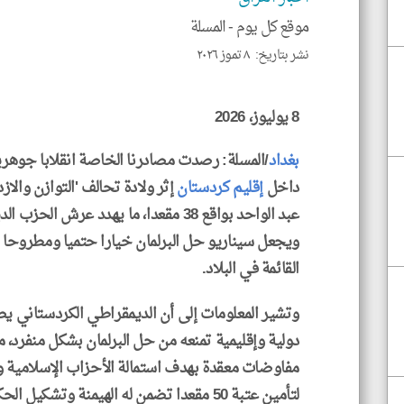
موقع كل يوم -
المسلة
نشر بتاريخ: ٨ تموز ٢٠٢٦
8 يوليوز، 2026
بغداد
/المسلة: رصدت مصادرنا الخاصة انقلابا جوهري
داخل
إقليم كردستان
إثر ولادة تحالف 'التوازن والاز
ويجعل سيناريو حل البرلمان خيارا حتميا ومطروحا بق
القائمة في البلاد.
وتشير المعلومات إلى أن الديمقراطي الكردستاني 
دولية وإقليمية تمنعه من حل البرلمان بشكل منفرد،
مفاوضات معقدة بهدف استمالة الأحزاب الإسلامية وا
لتأمين عتبة 50 مقعدا تضمن له الهيمنة وتشكيل الحكومة القادمة وتمرير قراراته السيادية.