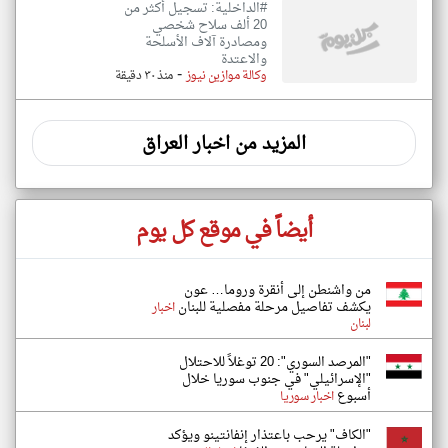
#الداخلية: تسجيل أكثر من
20 ألف سلاح شخصي
ومصادرة آلاف الأسلحة
والاعتدة
-
وكالة موازين نيوز
منذ ٣٠ دقيقة
المزيد من اخبار العراق
أيضاً في موقع كل يوم
من واشنطن إلى أنقرة وروما… عون
يكشف تفاصيل مرحلة مفصلية للبنان
اخبار
لبنان
"المرصد السوري": 20 توغلاً للاحتلال
"الإسرائيلي" في جنوب سوريا خلال
أسبوع
اخبار سوريا
"الكاف" يرحب باعتذار إنفانتينو ويؤكد