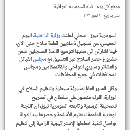
الا
موقع كل يوم -
قناه السومرية العراقية
للمق
نشر بتاريخ: ٩ تموز ٢٠٢٦
السومرية نيوز – محلي اعلنت
وزارة الداخلية
، اليوم
الخميس، عن تسجيل 6 ملايين قطعة سلاح حتى الان،
klyoum.com
فيما اشارتن الى سعيها لتوسيع قاعدة المسجلين ضمن
مشروع حصر السلاح عبر التنسيق مع
مجلس
القبائل
والعشائر ومديري النواحي والقائممقامين ومجالس
المحافظات في جميع المحافظات.
‏وقال المدير العامُّ لمديريَّة سيطرة وتنظيم السلاح في
الوزارة، اللواء منصور علي سلطان في تصريح
للصحيفة الرسمية وتابعته السومرية نيوز، ان 'اللجنة
الوطنية الداعمة لتنظيم الأسلحة وحصرها بيد الدولة
تواصل تنفيذ خططها الإستراتيجية الرامية إلى تنظيم