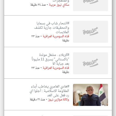
والمتفجرات
-
سكاي نيوز عربية
منذ ٢٤ دقيقة
#انتحار شاب في بسمايا
والتحقيقات جارية لكشف
الملابسات
-
قناه السومرية العراقية
منذ ٢٣
دقيقة
#كربلاء.. مشغل مولدة
"باكستاني" يسرق 11 مليوناً
بعد جباية الا
-
قناه السومرية العراقية
منذ ٢٣
دقيقة
#هادي العامري يخاطب أبناء
المقاومة الاسلامية : أجلوا اي
رد فعل على العد
-
وكالة موازين نيوز
منذ ٣١ دقيقة