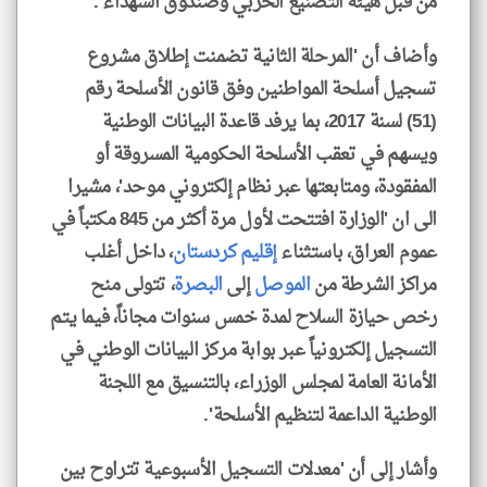
من قبل هيئة التصنيع الحربي وصندوق الشهداء'.
وأضاف أن 'المرحلة الثانية تضمنت إطلاق مشروع
تسجيل أسلحة المواطنين وفق قانون الأسلحة رقم
(51) لسنة 2017، بما يرفد قاعدة البيانات الوطنية
ويسهم في تعقب الأسلحة الحكومية المسروقة أو
المفقودة، ومتابعتها عبر نظام إلكتروني موحد'، مشيرا
الى ان 'الوزارة افتتحت لأول مرة أكثر من 845 مكتباً في
عموم العراق، باستثناء
إقليم كردستان
، داخل أغلب
مراكز الشرطة من
الموصل
إلى
البصرة
، تتولى منح
رخص حيازة السلاح لمدة خمس سنوات مجاناً، فيما يتم
التسجيل إلكترونياً عبر بوابة مركز البيانات الوطني في
الأمانة العامة لمجلس الوزراء، بالتنسيق مع اللجنة
الوطنية الداعمة لتنظيم الأسلحة'.
‏وأشار إلى أن 'معدلات التسجيل الأسبوعية تتراوح بين