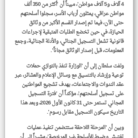
4 آلاف و5 آلاف مواطن'، مبيناً أن 'أكثر من 350 ألف
مواطن عراقي، يمثلون أرباب الأسر، سجلوا أسلحتهم
حتى الآن، فيما تم إصدار القسم الأكبر من وثائق
الحيازة، في حين تخضع الطلبات المتبقية لإجراءات
قانونية تشمل التسجيل الجنائي، والأدلة الجنائية، وجمع
المعلومات، قبل إصدار الوثائق مجاناً'.
‏ولفت سلطان إلى أن 'الوزارة تنفذ بالتوازي حملات
توعية وإرشاد بالتنسيق مع وسائل الإعلام والعشائر، عبر
عقد الندوات والاجتماعات، بهدف تشجيع المواطنين
على تسجيل أسلحتهم'، مؤكداً أن 'فترة التسجيل
المجاني تستمر حتى 31 كانون الأول 2026، وبعد هذا
التاريخ سيكون التسجيل مقابل رسوم'.
‏وبين أن 'المرحلة اللاحقة ستتضمن تنفيذ عمليات
تفتيش وضبط للأسلحة غير المرخصة'، مشيراً إلى أن