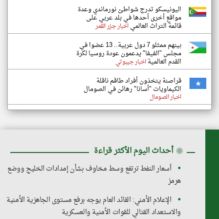
اليونيسكو تدرج شواطئ نورماندي وعدة
مواقع أخرى أحدها في بلد عربي على
قائمة التراث العالمي
اخبار جزر القمر
بينهم ممثلو 7 دول عربية.. 13 عضوا في
مجلس "الفيفا" يدعمون عودة روسيا لكرة
القدم العالمية
اخبار جيبوتي
قراصنة يتخذون أفراد طاقم ناقلة
الكيماويات "أسانا" رهائن في الصومال
اخبار الصومال
◉
أحداث اليوم الأكثر قراءة
أسعار النفط ترتفع وسط مخاوف بشأن إمدادات الخليج ووضع
هرمز
الإعلام الأمني: القائد العام يوجه برفع مستوى الجاهزية الأمنية
والاستعداد القتالي للقوات الأمنية والعسكرية