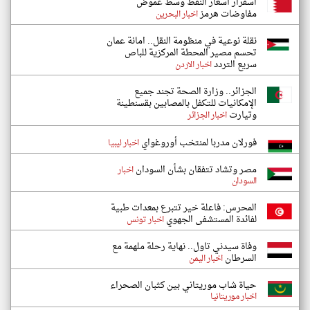
اسقرار أسعار النفط وسط غموض
مفاوضات هرمز
اخبار البحرين
نقلة نوعية في منظومة النقل.. امانة عمان
تحسم مصير المحطة المركزية للباص
سريع التردد
اخبار الاردن
الجزائر.. وزارة الصحة تجند جميع
الإمكانيات للتكفل بالمصابين بقسنطينة
وتيارت
اخبار الجزائر
فورلان مدربا لمنتخب أوروغواي
اخبار ليبيا
مصر وتشاد تتفقان بشأن السودان
اخبار
السودان
المحرس: فاعلة خير تتبرع بمعدات طبية
لفائدة المستشفى الجهوي
اخبار تونس
وفاة سيدني تاول.. نهاية رحلة ملهمة مع
السرطان
اخبار اليمن
حياة شاب موريتاني بين كثبان الصحراء
اخبار موريتانيا