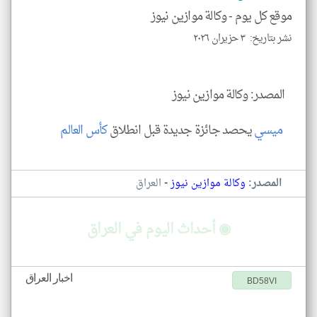
موقع كل يوم -
وكالة موازين نيوز
نشر بتاريخ: ٣ حزيران ٢٠٢٦
klyoum.com
المصدر: وكالة موازين نيوز
‏
ميسي
يحصد جائزة جديدة قبل انطلاق
كأس العالم
-
المصدر:
وكالة موازين نيوز
العراق
◉ أحداث اليوم في العراق
اخبار العراق
BD58VI