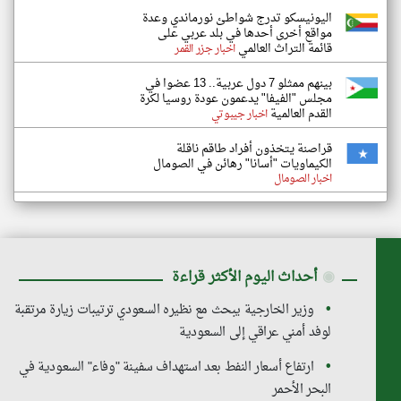
اليونيسكو تدرج شواطئ نورماندي وعدة
مواقع أخرى أحدها في بلد عربي على
قائمة التراث العالمي
اخبار جزر القمر
بينهم ممثلو 7 دول عربية.. 13 عضوا في
مجلس "الفيفا" يدعمون عودة روسيا لكرة
القدم العالمية
اخبار جيبوتي
قراصنة يتخذون أفراد طاقم ناقلة
الكيماويات "أسانا" رهائن في الصومال
اخبار الصومال
◉
أحداث اليوم الأكثر قراءة
وزير الخارجية يبحث مع نظيره السعودي ترتيبات زيارة مرتقبة
لوفد أمني عراقي إلى السعودية
ارتفاع أسعار النفط بعد استهداف سفينة "وفاء" السعودية في
البحر الأحمر