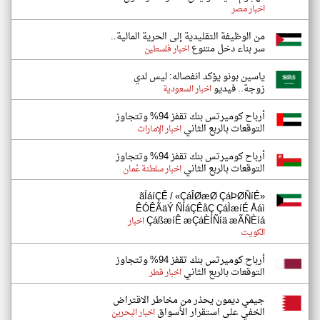
اخبار مصر
من الوظيفة التقليدية إلى الحرية المالية..
سر بناء دخل متنوع
اخبار فلسطين
ياسين بونو يؤكد انفصاله: ليس لدي
زوجة.. فيديو
اخبار السعودية
أرباح كوميرتس بنك تقفز 94% وتتجاوز
التوقعات بالربع الثاني
اخبار الإمارات
أرباح كوميرتس بنك تقفز 94% وتتجاوز
التوقعات بالربع الثاني
اخبار سلطنة عُمان
ãÍáíÇÊ / «ÇáÎØæØ ÇáÞØÑíÉ»
ÊÓÊÃäÝ ÑÍáÇÊåÇ ÇáÌæíÉ Åáì
ÇáßæíÊ æÇáÈÍÑíä æÃÑÈíá
اخبار
الكويت
أرباح كوميرتس بنك تقفز 94% وتتجاوز
التوقعات بالربع الثاني
اخبار قطر
جيمي ديمون يحذر من مخاطر الاقتراض
الخفي على استقرار الأسواق
اخبار البحرين