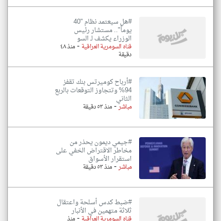
#هل سيعتمد نظام "40
يوماً".. مستشار رئيس
الوزراء يكشف لـ السو
-
قناه السومرية العراقية
منذ ٤٨
دقيقة
#أرباح كوميرتس بنك تقفز
94% وتتجاوز التوقعات بالربع
الثاني
-
مباشر
منذ ٥٣ دقيقة
#جيمي ديمون يحذر من
مخاطر الاقتراض الخفي على
استقرار الأسواق
-
مباشر
منذ ٥٣ دقيقة
#ضبط كدس أسلحة واعتقال
ثلاثة متهمين في الأنبار
-
قناه السومرية العراقية
منذ