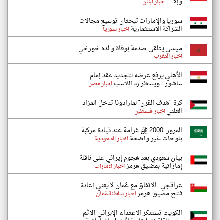
وإلّا...
اخبار لبنان
سوريا والإمارات تبحثان توسيع مجالات
الشراكة الاستثمارية
اخبار سوريا
ميسي يتلقى صدمة بوفاة والده خورخي
اخبار المغرب
الأهلي يرفع عرضه لتجديد عقد إمام
عاشور.. وينتظر رد اللاعب
اخبار مصر
كرة "هدف القرن" لمارادونا تدخل المزاد
العلني
اخبار فلسطين
المرور: 2000 ريال غرامة عند قيادة مركبة
بلوحات غير واضحة
اخبار السعودية
بيان سعودي بعد هجوم إيراني على ناقلة
إماراتية بمضيق هرمز
اخبار الإمارات
عراقجي: الاتفاق مع عُمان لا يعني إعادة
فتح مضيق هرمز
اخبار سلطنة عُمان
الكويت تستنكر الاعتداء الإيراني الآثم