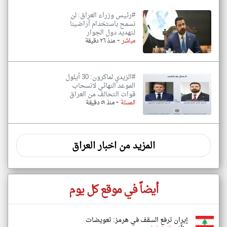
#رئيس وزراء العراق: لن
نسمح باستخدام أراضينا
لتهديد دول الجوار
-
مباشر
منذ ٢٦ دقيقة
#الزيدي لماكرون: 30 أيلول
الموعد النهائي لانسحاب
قوات التحالف من العراق
-
المسلة
منذ ٥١ دقيقة
المزيد من اخبار العراق
أيضاً في موقع كل يوم
إيران ترفع السقف في هرمز: تعويضات