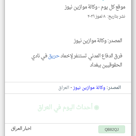
الا
موقع كل يوم -
وكالة موازين نيوز
للمق
نشر بتاريخ: ٨ تموز ٢٠٢٦
المصدر: وكالة موازين نيوز
klyoum.com
فرق الدفاع المدني تستنفر لإخماد
حريق
في نادي
الحقوقيين ببغداد
-
المصدر:
وكالة موازين نيوز
العراق
◉ أحداث اليوم في العراق
اخبار العراق
QB82QJ