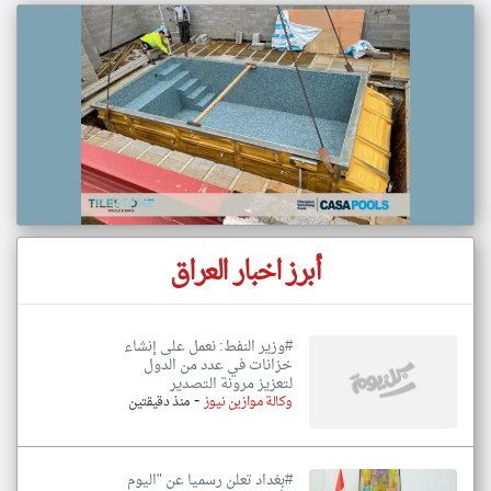
أبرز اخبار العراق
#وزير النفط: نعمل على إنشاء
خزانات في عدد من الدول
لتعزيز مرونة التصدير
-
وكالة موازين نيوز
منذ دقيقتين
#بغداد تعلن رسميا عن "اليوم