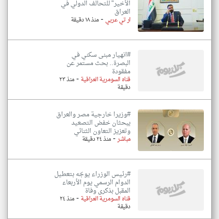
الأخير" للتحالف الدولي في
العراق
-
ار تي عربي
منذ ١٨ دقيقة
#انهيار مبنى سكني في
البصرة.. بحث مستمر عن
مفقودة
-
قناه السومرية العراقية
منذ ٢٣
دقيقة
#وزيرا خارجية مصر والعراق
يبحثان خفض التصعيد
وتعزيز التعاون الثنائي
-
مباشر
منذ ٢٤ دقيقة
#رئيس الوزراء يوجّه بتعطيل
الدوام الرسمي يوم الأربعاء
المقبل بذكرى وفاة
-
قناه السومرية العراقية
منذ ٢٤
دقيقة