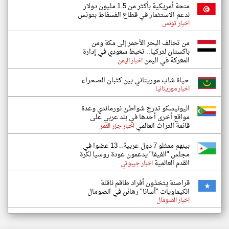
منحة أمريكية بأكثر من 1.5 مليون دولار
لدعم الاستثمار في قطاع الفسفاط بتونس
اخبار تونس
من تحالف البحر الأحمر إلى مكة ومن
باكستان لتركيا.. تخبط سعودي في إدارة
المعركة في اليمن
اخبار اليمن
حياة شاب موريتاني بين كثبان الصحراء
اخبار موريتانيا
اليونيسكو تدرج شواطئ نورماندي وعدة
مواقع أخرى أحدها في بلد عربي على
قائمة التراث العالمي
اخبار جزر القمر
بينهم ممثلو 7 دول عربية.. 13 عضوا في
مجلس "الفيفا" يدعمون عودة روسيا لكرة
القدم العالمية
اخبار جيبوتي
قراصنة يتخذون أفراد طاقم ناقلة
الكيماويات "أسانا" رهائن في الصومال
اخبار الصومال