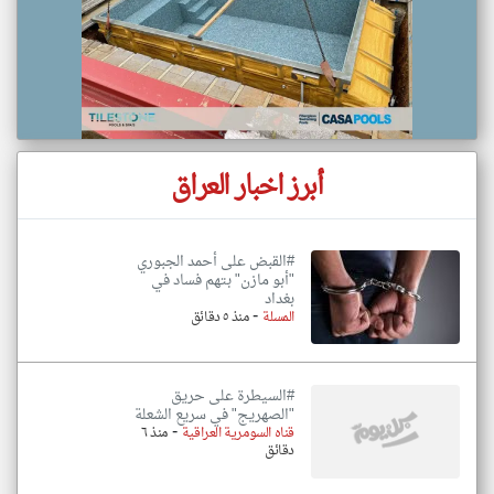
أبرز اخبار العراق
#القبض على أحمد الجبوري
"أبو مازن" بتهم فساد في
بغداد
-
المسلة
منذ ٥ دقائق
#السيطرة على حريق
"الصهريج" في سريع الشعلة
-
قناه السومرية العراقية
منذ ٦
دقائق