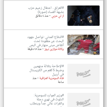
#العراق.. اعتقال زعيم حزب
بشبهة الفساد (صورة)
-
ار تي عربي
منذ ٤ دقائق
#الدفاع المدني: نواصل جهود
البحث عن مفقودة تحت
أنقاض مبنى منهار في البص
-
وكالة موازين نيوز
منذ ٤٥ دقيقة
#الإطاحة بثلاثة متهمين
وضبط 5 كغم من الكريستال
في أربيل
-
قناه السومرية العراقية
منذ
ساعة
#وزير الموارد للسومرية:
التلوث في نهري دجلة
والفرات عالي جداً ويتطلب