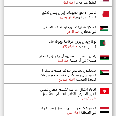
النفط عبر هرمز
اخبار قطر
فانس: لا نثق بتعهدات إيران بشأن تدفق
النفط عبر هرمز
اخبار البحرين
انطلاق فعاليات مهرجان العباءة الخضراء
في عجلون
اخبار الاردن
لوكا زيدان يودع غرناطة ويوقع لناد
إسباني جديد
اخبار الجزائر
بلغاريا تستدعي سفيرة أوكرانيا إثر انفجار
مسيرة في أراضيها
اخبار ليبيا
صحفيون يطالبون بمؤتمر مشترك لسفارة
السودان ولجنة الأمل لكشف حجم تبرعات
العودة الطوعية
اخبار السودان
اتحاد الشغل: مراسم تشييع جثمان شمس
الدين الخليفي الكاتب العام لجامعة النقل
اخبار تونس
التلغراف: الحرب انتهت بتعزيز نفوذ إيران
في المنطقة
اخبار اليمن