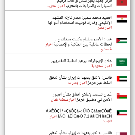
قرار جديد يغيّر شكل لوحات ترقيم
السيارات والدراجات بالمغرب
اخبار المغرب
العميد محمد سمير: مصر قارئة المشهد
الإقليمي وتدرك توقيت استخدام أدواتها
اخبار مصر
خبر : الأمير ويليام وكيت ميدلتون..
لحظات عائلية بين الملكية والإنسانية
اخبار
فلسطين
غلاء الإيجارات يرهق الطلبة المغتربين
اخبار السعودية
فانس: لا نثق بتعهدات إيران بشأن تدفق
النفط عبر هرمز
اخبار الإمارات
عُمان تستعد لإعلان اتفاق بشأن العبور
الآمن في مضيق هرمز
اخبار سلطنة عُمان
ÅÞÊÕÇÏ / «ÇáÔÇá»: ÚÌÒ ÇáãæÇÒäÉ
ãÑÔÍ áÊÌÇæÒ 7.1 ãáíÇÑ ÏíäÇÑ
اخبار
الكويت
فانس: لا نثق بتعهدات إيران بشأن تدفق