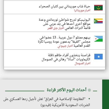
حياة شاب موريتاني بين كثبان الصحراء
اخبار موريتانيا
اليونيسكو تدرج شواطئ نورماندي وعدة
مواقع أخرى أحدها في بلد عربي على
قائمة التراث العالمي
اخبار جزر القمر
بينهم ممثلو 7 دول عربية.. 13 عضوا في
مجلس "الفيفا" يدعمون عودة روسيا لكرة
القدم العالمية
اخبار جيبوتي
قراصنة يتخذون أفراد طاقم ناقلة
الكيماويات "أسانا" رهائن في الصومال
اخبار الصومال
◉
أحداث اليوم الأكثر قراءة
"المقاومة الإسلامية في العراق" تعلن تأجيل ردها العسكري على
الضربات السعودية الأمريكية (فيديو)