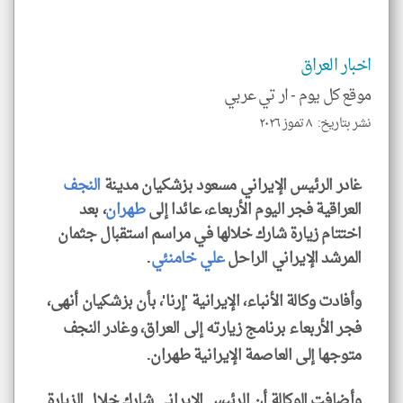
تحم
إسم
الم
و
اخبار العراق
العن
الا
للمق
موقع كل يوم -
ار تي عربي
نشر بتاريخ: ٨ تموز ٢٠٢٦
غادر الرئيس الإيراني مسعود بزشكيان مدينة
النجف
klyoum.com
العراقية فجر اليوم الأربعاء، عائدا إلى
طهران
، بعد
اختتام زيارة شارك خلالها في مراسم استقبال جثمان
المرشد الإيراني الراحل
علي خامنئي
.
وأفادت وكالة الأنباء، الإيرانية 'إرنا'، بأن بزشكيان أنهى،
فجر الأربعاء برنامج زيارته إلى العراق، وغادر النجف
متوجها إلى العاصمة الإيرانية طهران.
وأضافت الوكالة أن الرئيس الإيراني شارك خلال الزيارة