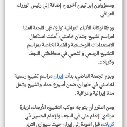
ومسؤولون إيرانيون آخرون، إضافة إلى رئيس الوزراء
العراقي.
ووفقا لوكالة الأنباء العراقية 'واع'، فإن اللجنة العليا
لمراسم تشييع جثمان خامنئي، أعلنت استكمال
الاستعدادات اللوجستية والفنية الخاصة بمراسم
التشييع الرسمي والشعبي في محافظتي النجف
وكربلاء.
ويوم الجمعة الماضي، بدأت
إيران
مراسم تشييع رسمية
لخامنئي في طهران، ضمن أسبوع حداد وتشييع يشمل
مدنا إيرانية وعراقية.
ومن المقرر أن يتوجه موكب التشييع، الأربعاء، لزيارة
مرقدي الإمام علي في النجف والإمام الحسين في
كربلاء
، قبل العودة إلى إيران حيث سيوارى الثرى