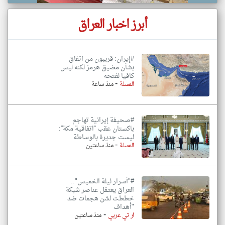
أبرز اخبار العراق
#إيران: قريبون من اتفاق
بشأن مضيق هرمز لكنه ليس
كافيا لفتحه
-
المسلة
منذ ساعة
#صحيفة إيرانية تهاجم
باكستان عقب “اتفاقية مكة”:
ليست جديرة بالوساطة
-
المسلة
منذ ساعتين
#"أسرار ليلة الخميس"..
العراق يعتقل عناصر شبكة
خططت لشن هجمات ضد
"أهداف
-
ار تي عربي
منذ ساعتين