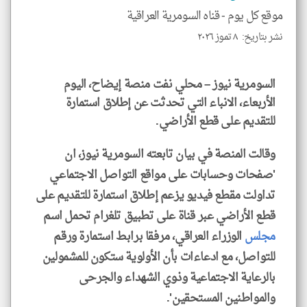
الا
موقع كل يوم -
قناه السومرية العراقية
للمق
نشر بتاريخ: ٨ تموز ٢٠٢٦
السومرية نيوز – محلي نفت منصة إيضاح، اليوم
الأربعاء، الانباء التي تحدثت عن إطلاق استمارة
klyoum.com
للتقديم على قطع الأراضي.
وقالت المنصة في بيان تابعته السومرية نيوز، ان
'صفحات وحسابات على مواقع التواصل الاجتماعي
تداولت مقطع فيديو يزعم إطلاق استمارة للتقديم على
قطع الأراضي عبر قناة على تطبيق تلغرام تحمل اسم
مجلس
الوزراء العراقي، مرفقا برابط استمارة ورقم
للتواصل، مع ادعاءات بأن الأولوية ستكون للمشمولين
بالرعاية الاجتماعية وذوي الشهداء والجرحى
والمواطنين المستحقين'.