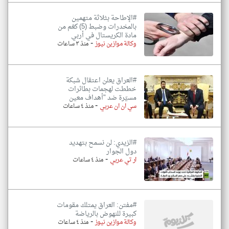
#الإطاحة بثلاثة متهمين
بالمخدرات وضبط (5) كغم من
مادة الكريستال في أربي
-
وكالة موازين نيوز
منذ ٣ ساعات
#العراق يعلن اعتقال شبكة
خططت لهجمات بطائرات
مسيّرة ضد "أهداف معين
-
سي ان ان عربي
منذ ٤ ساعات
#الزيدي: لن نسمح بتهديد
دول الجوار
-
ار تي عربي
منذ ٤ ساعات
#مفتن: العراق يمتلك مقومات
كبيرة للنهوض بالرياضة
-
وكالة موازين نيوز
منذ ٤ ساعات