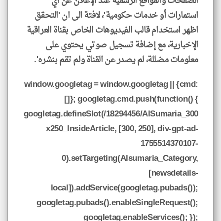
الصفحات والمواقع الرسمية عند الإعلان عن أي
استمارات أو خدمات حكومية'، لافتة الى ان 'التحقق
اظهر استخدام قالب الفيديوهات الخاص بقناة العراقية
الإخبارية، مع إضافة تسجيل صوتي يحتوي على
معلومات مضللة، لم يصدر عن القناة ولم تقم بنشره'.
window.googletag = window.googletag || {cmd:
[]}; googletag.cmd.push(function() {
googletag.defineSlot(/18294456/AlSumaria_300
x250_InsideArticle, [300, 250], div-gpt-ad-
1755514370107-
0).setTargeting(Alsumaria_Category,
[newsdetails-
local]).addService(googletag.pubads());
googletag.pubads().enableSingleRequest();
googletag.enableServices(); });