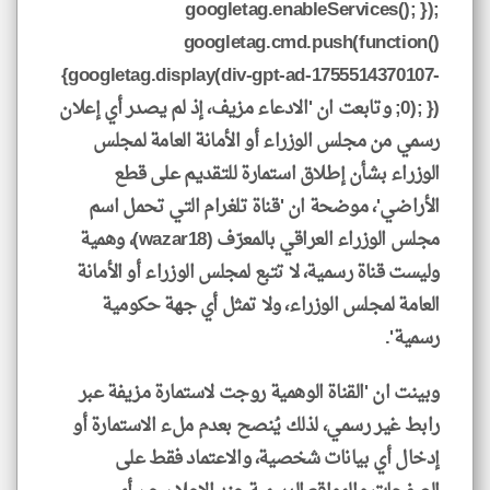
googletag.enableServices(); });
googletag.cmd.push(function()
{googletag.display(div-gpt-ad-1755514370107-
0); }); وتابعت ان 'الادعاء مزيف، إذ لم يصدر أي إعلان
رسمي من مجلس الوزراء أو الأمانة العامة لمجلس
الوزراء بشأن إطلاق استمارة للتقديم على قطع
الأراضي'، موضحة ان 'قناة تلغرام التي تحمل اسم
مجلس الوزراء العراقي بالمعرّف (wazar18)، وهمية
وليست قناة رسمية، لا تتبع لمجلس الوزراء أو الأمانة
العامة لمجلس الوزراء، ولا تمثل أي جهة حكومية
رسمية'.
وبينت ان 'القناة الوهمية روجت لاستمارة مزيفة عبر
رابط غير رسمي، لذلك يُنصح بعدم ملء الاستمارة أو
إدخال أي بيانات شخصية، والاعتماد فقط على