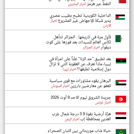
النفط عبر هرمز
اخبار البحرين
الداخلية الكويتية تطيح بطبيب مصري
يدير شبكة للإجهاض غير المشروع
اخبار
الاردن
لأول مرة في تاريخها.. الجزائر تتأهل
لكأس العالم للسيدات بعد فوزها على كوت
ديفوار
اخبار الجزائر
بعد تطبيق "حد الزنا" عَلَناً على امرأة في
ليبيا، ماذا نعرف عن العقوبة التي لا تزال
دول إسلامية تطبقها؟
اخبار ليبيا
البرهان يقود مشاورات مع قوى سياسية
للعفو عن معارضين بارزين
اخبار السودان
جريدة الشروق ليوم الاحد 9 أوت 2026
اخبار تونس
هزّة أرضية بقوة 3.9 درجة شمال غرب
العدين بمحافظة إب
اخبار اليمن
حياة شاب موريتاني بين كثبان الصحراء