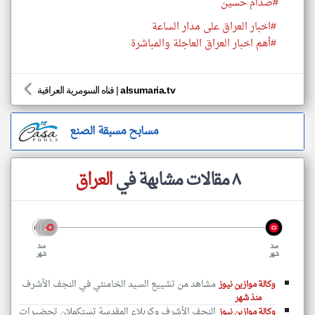
#صدام حسين
#اخبار العراق على مدار الساعة
#أهم اخبار العراق العاجلة والمباشرة
alsumaria.tv
|
قناه السومرية العراقية
مسابح مسبقة الصنع
٨ مقالات مشابهة في
العراق
منذ
منذ
شهر
شهر
مشاهد من تشييع السيد الخامنئي في النجف الأشرف
وكالة موازين نيوز
منذ شهر
النجف الأشرف وكربلاء المقدسة تستكملان تحضيرات
وكالة موازين نيوز