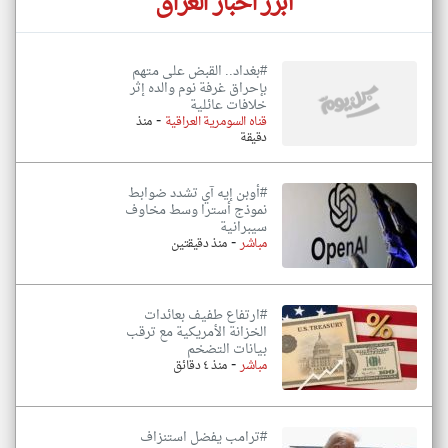
أبرز اخبار العراق
#بغداد.. القبض على متهم
بإحراق غرفة نوم والده إثر
خلافات عائلية
-
قناه السومرية العراقية
منذ
دقيقة
#أوبن إيه آي تشدد ضوابط
نموذج أسترا وسط مخاوف
سيبرانية
-
مباشر
منذ دقيقتين
#ارتفاع طفيف بعائدات
الخزانة الأمريكية مع ترقب
بيانات التضخم
-
مباشر
منذ ٤ دقائق
#ترامب يفضل استنزاف