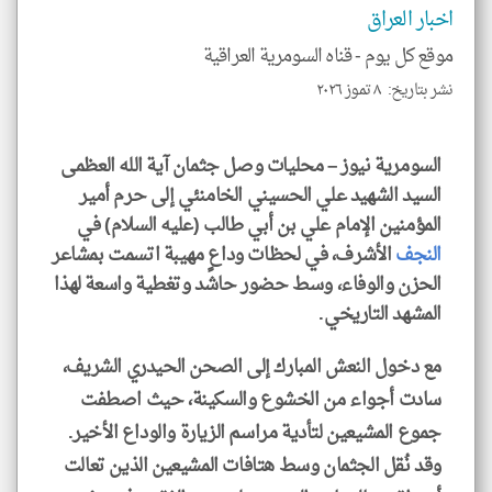
و
اخبار العراق
العن
الا
للمق
موقع كل يوم -
قناه السومرية العراقية
نشر بتاريخ: ٨ تموز ٢٠٢٦
السومرية نيوز – محليات وصل جثمان آية الله العظمى
klyoum.com
السيد الشهيد علي الحسيني الخامنئي إلى حرم أمير
المؤمنين الإمام علي بن أبي طالب (عليه السلام) في
النجف
الأشرف، في لحظات وداعٍ مهيبة اتسمت بمشاعر
الحزن والوفاء، وسط حضور حاشد وتغطية واسعة لهذا
المشهد التاريخي.
مع دخول النعش المبارك إلى الصحن الحيدري الشريف،
سادت أجواء من الخشوع والسكينة، حيث اصطفت
جموع المشيعين لتأدية مراسم الزيارة والوداع الأخير.
وقد نُقل الجثمان وسط هتافات المشيعين الذين تعالت