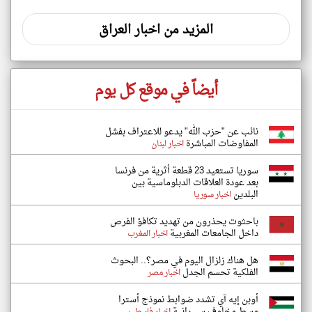
المزيد من اخبار العراق
أيضاً في موقع كل يوم
نائب عن "حزب الله" يدعو للاعتراف بفشل
المفاوضات المباشرة
اخبار لبنان
سوريا تستعيد 23 قطعة أثرية من فرنسا
بعد عودة العلاقات الدبلوماسية بين
البلدين
اخبار سوريا
باحثوت يحذرون من تهديد تكافؤ الفرص
داخل الجامعات المغربية
اخبار المغرب
هل هناك زلزال اليوم في مصر؟.. البحوث
الفلكية تحسم الجدل
اخبار مصر
أوبن إيه آي تشدد ضوابط نموذج أسترا
وسط مخاوف سيبرانية