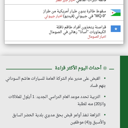
قائمة التراث العالمي
اخبار جزر القمر
سقوط طائرة بدون طيار أمريكية من طراز
"MQ-9" في جيبوتي (فيديو)
اخبار جيبوتي
قراصنة يتخذون أفراد طاقم ناقلة
الكيماويات "أسانا" رهائن في الصومال
اخبار الصومال
◉
أحداث اليوم الأكثر قراءة
القبض على مدير عام الشركة العامة للسيارات هاشم السوداني
بتهم فساد
التربية تحدد موعد العام الدراسي الجديد: 1 أيلول للملاكات
والـ(20) منه للطلبة
النزاهة تنفذ أوامر قبض بحق مديري بلدية الخضر السابق
والأسبق و(4) موظفين