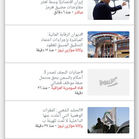
إيران اقتصاديًا وسط تعثر
مفاوضات مضيق هرمز
-
مباشر
منذ ٦ دقائق
#ديوان الرقابة المالية:
المباشرة بإجراءات اعتماد
التدقيق المسبق للعقود
-
وكالة موازين نيوز
منذ ١٢ دقيقة
#جنايات النجف تصدر 3
أحكام بالسجن بحق منتحل
صفة موظف قضائي
-
قناه السومرية العراقية
منذ ٣٦
دقيقة
#الحشد الشعبي: المقرات
الوهمية التي أعلنت عنها
الداخلية لا تمت للهيئة ب
-
وكالة موازين نيوز
منذ ٣٧ دقيقة