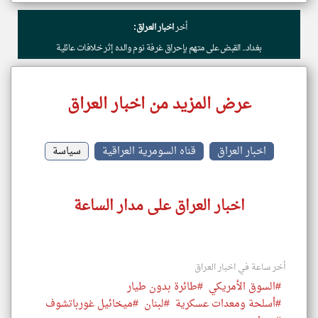
أخر
اخبار العراق:
بغداد.. القبض على متهم بإحراق غرفة نوم والده إثر خلافات عائلية
عرض المزيد من اخبار العراق
اخبار العراق
قناه السومرية العراقية
سياسة
اخبار العراق على مدار الساعة
أخر ساعة في اخبار العراق
#السوق الأمريكي
#طائرة بدون طيار
#أسلحة ومعدات عسكرية
#لبنان
#ميخائيل غورباتشوف