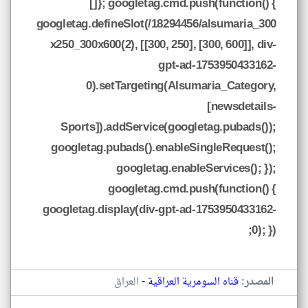
[]}; googletag.cmd.push(function() {
googletag.defineSlot(/18294456/alsumaria_300
x250_300x600(2), [[300, 250], [300, 600]], div-
gpt-ad-1753950433162-
0).setTargeting(Alsumaria_Category,
[newsdetails-
Sports]).addService(googletag.pubads());
googletag.pubads().enableSingleRequest();
googletag.enableServices(); });
googletag.cmd.push(function() {
googletag.display(div-gpt-ad-1753950433162-
0); });
-
المصدر:
قناه السومرية العراقية
العراق