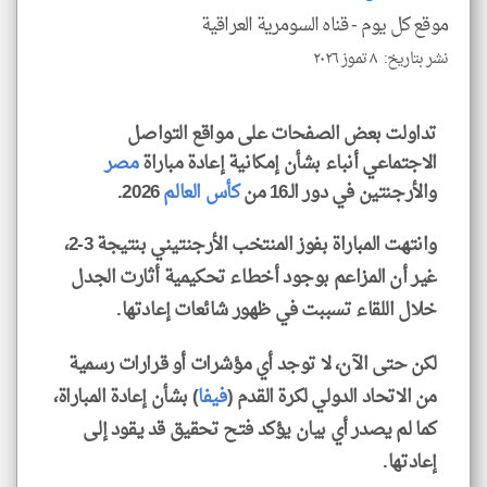
الا
موقع كل يوم -
قناه السومرية العراقية
للمق
نشر بتاريخ: ٨ تموز ٢٠٢٦
تداولت بعض الصفحات على مواقع التواصل
الاجتماعي أنباء بشأن إمكانية إعادة مباراة
مصر
klyoum.com
والأرجنتين في دور الـ16 من
كأس العالم
2026.
وانتهت المباراة بفوز المنتخب الأرجنتيني بنتيجة 3-2،
غير أن المزاعم بوجود أخطاء تحكيمية أثارت الجدل
خلال اللقاء تسببت في ظهور شائعات إعادتها.
لكن حتى الآن، لا توجد أي مؤشرات أو قرارات رسمية
من الاتحاد الدولي لكرة القدم (
فيفا
) بشأن إعادة المباراة،
كما لم يصدر أي بيان يؤكد فتح تحقيق قد يقود إلى
إعادتها.