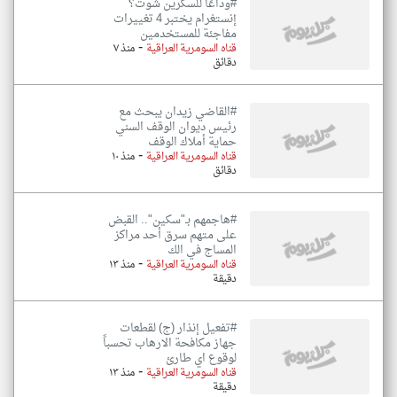
#وداعًا للسكرين شوت؟
إنستغرام يختبر 4 تغييرات
مفاجئة للمستخدمين
-
قناه السومرية العراقية
منذ ٧
دقائق
#القاضي زيدان يبحث مع
رئيس ديوان الوقف السني
حماية أملاك الوقف
-
قناه السومرية العراقية
منذ ١٠
دقائق
#هاجمهم بـ"سكين".. القبض
على متهم سرق أحد مراكز
المساج في الك
-
قناه السومرية العراقية
منذ ١٣
دقيقة
#تفعيل إنذار (ج) لقطعات
جهاز مكافحة الارهاب تحسباً
لوقوع اي طارئ
-
قناه السومرية العراقية
منذ ١٣
دقيقة