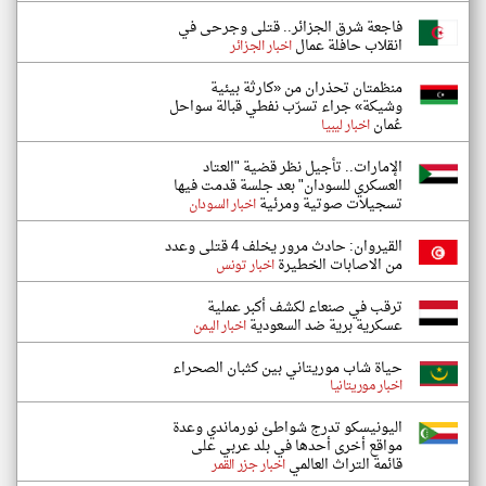
فاجعة شرق الجزائر.. قتلى وجرحى في
انقلاب حافلة عمال
اخبار الجزائر
منظمتان تحذران من «كارثة بيئية
وشيكة» جراء تسرّب نفطي قبالة سواحل
عُمان
اخبار ليبيا
الإمارات.. تأجيل نظر قضية "العتاد
العسكري للسودان" بعد جلسة قدمت فيها
تسجيلات صوتية ومرئية
اخبار السودان
القيروان: حادث مرور يخلف 4 قتلى وعدد
من الاصابات الخطيرة
اخبار تونس
ترقب في صنعاء لكشف أكبر عملية
عسكرية برية ضد السعودية
اخبار اليمن
حياة شاب موريتاني بين كثبان الصحراء
اخبار موريتانيا
اليونيسكو تدرج شواطئ نورماندي وعدة
مواقع أخرى أحدها في بلد عربي على
قائمة التراث العالمي
اخبار جزر القمر