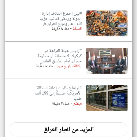
#بين إجماع ائتلاف إدارة
الدولة ورفض كتائب حزب
الله.. هل ينجح العراق في
-
المسلة
منذ ١٥ دقيقة
#رئيس هيئة النزاهة من
كركوك: لا حصانة أو خطوط
حمراء أمام تطبيق القانون
-
وكالة موازين نيوز
منذ ١٧ دقيقة
#ارتفاع طلبات إعانة البطالة
الأمريكية طفيفًا إلى 199 ألف
طلب
-
مباشر
منذ ١٩ دقيقة
المزيد من اخبار العراق