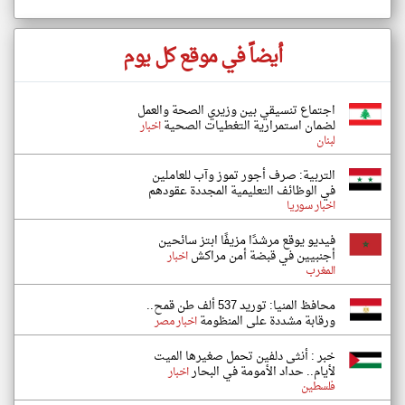
أيضاً في موقع كل يوم
اجتماع تنسيقي بين وزيري الصحة والعمل
لضمان استمرارية التغطيات الصحية
اخبار
لبنان
التربية: صرف أجور تموز وآب للعاملين
في الوظائف ‏التعليمية المجددة عقودهم ‏
اخبار سوريا
فيديو يوقع مرشدًا مزيفًا ابتز سائحين
أجنبيين في قبضة أمن مراكش
اخبار
المغرب
محافظ المنيا: توريد 537 ألف طن قمح..
ورقابة مشددة على المنظومة
اخبار مصر
خبر : أنثى دلفين تحمل صغيرها الميت
لأيام.. حداد الأمومة في البحار
اخبار
فلسطين