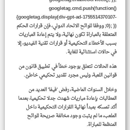
googletag.cmd.push(function()
{googletag.display(div-gpt-ad-1755514370107-
0); }); ووفقا للوائح الاتحاد الدولي، فإن قرارات الحكم
المتعلقة بالمباراة تكون نهائية، ولا يتم إعادة المباريات
بسبب الأخطاء التحكيمية أو قرارات تقنية الفيديو، إلا
في حالات استثنائية للغاية.
هذه الحالات تتعلق بوجود خطأ في تطبيق قانون من
قوانين اللعبة، وليس مجرد تقدير تحكيمي خاطئ.
وخلال السنوات الماضية، رفض 'فيفا' العديد من
المطالبات بإعادة مباريات شهدت جدلا تحكيميا، بعدما
أكد تمسكه بمبدأ نهائية القرارات التحكيمية داخل
الملعب، ما لم يثبت وجود مخالفة صريحة للوائح
المنظمة للمباراة.