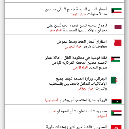
أسعار الغذاء العالمية ترتفع لأعلى مستوى
منذ 3 سنوات
اخبار الكويت
3 دول عربية تدين هجوم الحوثيين على
نجران وتؤكد دعمها للسعودية
اخبار قطر
اسقرار أسعار النفط وسط غموض
مفاوضات هرمز
اخبار البحرين
نقلة نوعية في منظومة النقل.. امانة عمان
تحسم مصير المحطة المركزية للباص
سريع التردد
اخبار الاردن
الجزائر.. وزارة الصحة تجند جميع
الإمكانيات للتكفل بالمصابين بقسنطينة
وتيارت
اخبار الجزائر
فورلان مدربا لمنتخب أوروغواي
اخبار ليبيا
مصر وتشاد تتفقان بشأن السودان
اخبار
السودان
المحرس: فاعلة خير تتبرع بمعدات طبية