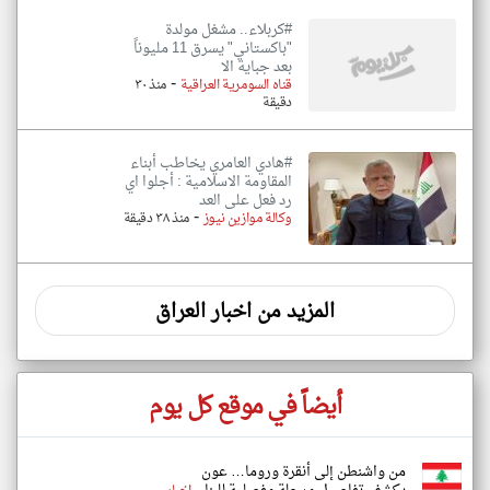
#كربلاء.. مشغل مولدة
"باكستاني" يسرق 11 مليوناً
بعد جباية الا
-
قناه السومرية العراقية
منذ ٣٠
دقيقة
#هادي العامري يخاطب أبناء
المقاومة الاسلامية : أجلوا اي
رد فعل على العد
-
وكالة موازين نيوز
منذ ٣٨ دقيقة
المزيد من اخبار العراق
أيضاً في موقع كل يوم
من واشنطن إلى أنقرة وروما… عون