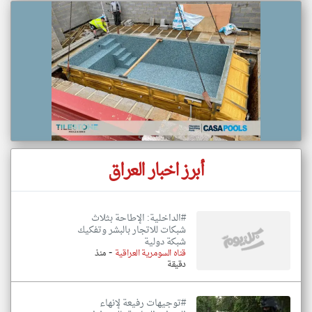
أبرز اخبار العراق
#الداخلية: الإطاحة بثلاث
شبكات للاتجار بالبشر وتفكيك
شبكة دولية
-
قناه السومرية العراقية
منذ
دقيقة
#توجيهات رفيعة لإنهاء