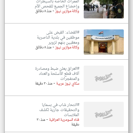
الممرات الخاصة بالسيطرات
وإخضاع الجميع للفحص الأم
-
وكالة موازين نيوز
منذ ٨ دقائق
#القضاء: القبض على
موظفين في بلدية الناصرية
ومعقبين بتهم تزوير
-
وكالة موازين نيوز
منذ ٨ دقائق
#العراق يعلن ضبط ومصادرة
آلاف قطع الأسلحة والعتاد
والمتفجرات
-
سكاي نيوز عربية
منذ ٣٠ دقيقة
#انتحار شاب في بسمايا
والتحقيقات جارية لكشف
الملابسات
-
قناه السومرية العراقية
منذ ٣٠
دقيقة