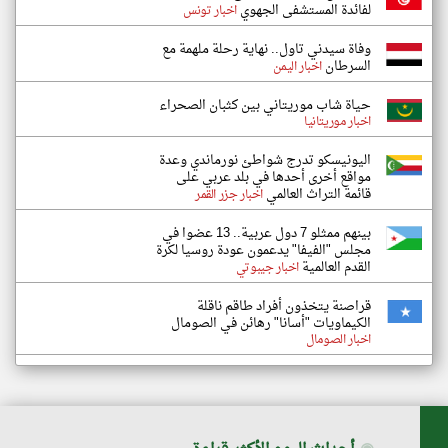
لفائدة المستشفى الجهوي
اخبار تونس
وفاة سيدني تاول.. نهاية رحلة ملهمة مع
السرطان
اخبار اليمن
حياة شاب موريتاني بين كثبان الصحراء
اخبار موريتانيا
اليونيسكو تدرج شواطئ نورماندي وعدة
مواقع أخرى أحدها في بلد عربي على
قائمة التراث العالمي
اخبار جزر القمر
بينهم ممثلو 7 دول عربية.. 13 عضوا في
مجلس "الفيفا" يدعمون عودة روسيا لكرة
القدم العالمية
اخبار جيبوتي
قراصنة يتخذون أفراد طاقم ناقلة
الكيماويات "أسانا" رهائن في الصومال
اخبار الصومال