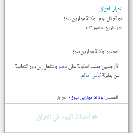
إسم
الم
اخبار العراق
و
العن
موقع كل يوم -
وكالة موازين نيوز
الا
للمق
نشر بتاريخ: ٨ تموز ٢٠٢٦
المصدر: وكالة موازين نيوز
klyoum.com
الأرجنتين تقلب الطاولة على
مصر
وتتاهل إلى دور الثمانية
من بطولة
كأس العالم
-
المصدر:
وكالة موازين نيوز
العراق
◉ أحداث اليوم في العراق