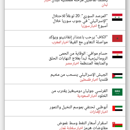
يكشف تفاصيل مرحلة مفصلية للبنان
اخبار
لبنان
"المرصد السوري": 20 توغلاً للاحتلال
"الإسرائيلي" في جنوب سوريا خلال
أسبوع
اخبار سوريا
"الكاف" يرحب باعتذار إنفانتينو ويؤكد
مواصلة التعاون مع الفيفا
اخبار المغرب
حسام موافي: الوقاية من الحمى
الروماتيزمية تبدأ بعلاج التهابات الحلق
والمتابعة المنتظمة
اخبار مصر
الجيش الإسرائيلي ينسحب من مخيم
قلنديا
اخبار فلسطين
الفرنسي جوليان دومينغيز يقترب من
الخلود
اخبار السعودية
أبوظبي تحتفي بموسم النخيل والتمور
اخبار الإمارات
اسقرار أسعار النفط وسط غموض
مفاوضات هرمز
اخبار سلطنة عُمان