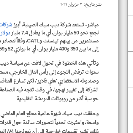
نشر بتاريخ: ٣ حزيران ٢٠٢٦
مباشر- تستعد شركة ديب سيك الصينية، أبرز
شركات
لجمع نحو 50 مليار يوان، أي ما يعادل 7.4 مليار
دولار
،
مستثمرين من بينهم تينسنت وCATL، وفقاً لمصادر مطلعة. وترفع هذه الجولة قيمة
إلى ما بين 350 و400 مليار يوان، أي ما يوازي 52 و59 مليار دولار.
وتأتي هذه الخطوة في تحول لافت عن سياسة ديب س
سنوات ترفض اللجوء إلى رأس المال الخارجي، مستف
وصندوقه الاستثماري 'هاي فلاير'، لكن تسارع المنا
الشركة إلى تغيير نهجها، في وقت تتجه فيه الصناعة إ
حوسبة أكبر من روبوتات الدردشة التقليدية.
واسعة، واعتُبرت تحدياً لتصورات سائدة حول قدرا
ذلك، تشير