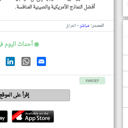
أفضل النماذج الأمريكية والصينية المنافسة.
-
المصدر:
مباشر
العراق
◉ أحداث اليوم في
XW63EF
إقرأ على الموقع