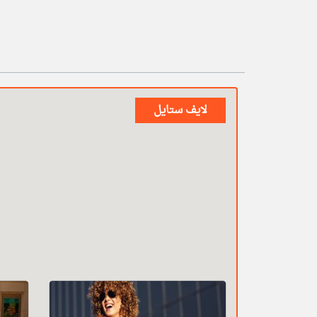
لايف ستايل