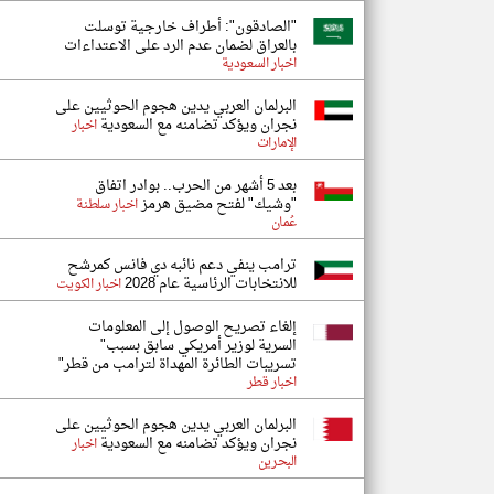
"الصادقون": أطراف خارجية توسلت
بالعراق لضمان عدم الرد على الاعتداءات
اخبار السعودية
البرلمان العربي يدين هجوم الحوثيين على
نجران ويؤكد تضامنه مع السعودية
اخبار
الإمارات
بعد 5 أشهر من الحرب.. بوادر اتفاق
"وشيك" لفتح مضيق هرمز
اخبار سلطنة
عُمان
ترامب ينفي دعم نائبه دي فانس كمرشح
للانتخابات الرئاسية عام 2028
اخبار الكويت
إلغاء تصريح الوصول إلى المعلومات
السرية لوزير أمريكي سابق بسبب"
تسريبات الطائرة المهداة لترامب من قطر"
اخبار قطر
البرلمان العربي يدين هجوم الحوثيين على
نجران ويؤكد تضامنه مع السعودية
اخبار
البحرين