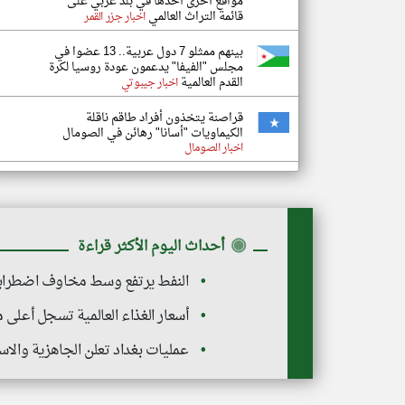
مواقع أخرى أحدها في بلد عربي على
قائمة التراث العالمي
اخبار جزر القمر
بينهم ممثلو 7 دول عربية.. 13 عضوا في
مجلس "الفيفا" يدعمون عودة روسيا لكرة
القدم العالمية
اخبار جيبوتي
قراصنة يتخذون أفراد طاقم ناقلة
الكيماويات "أسانا" رهائن في الصومال
اخبار الصومال
◉
أحداث اليوم الأكثر قراءة
النفط يرتفع وسط مخاوف اضطرابا
أسعار الغذاء العالمية تسجل أعلى
عمليات بغداد تعلن الجاهزية والاست