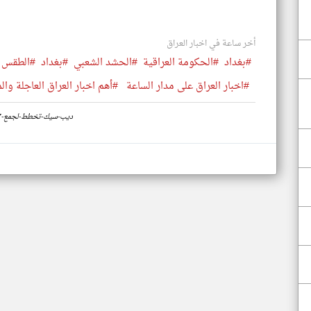
أخر ساعة في اخبار العراق
#بغداد
#الحكومة العراقية
#الحشد الشعبي
#بغداد
#الطقس
#اخبار العراق على مدار الساعة
#أهم اخبار العراق العاجلة وال
https://www.klyoum.com/iraq-news/ar/26-ديب-سيك-تخطط-لجمع-7-4-مليار-دولار