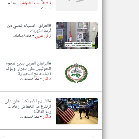
-
قناه السومرية العراقية
منذ ٨
ساعات
#العراق.. استياء شعبي من
أزمة الكهرباء
-
ار تي عربي
منذ ٨ ساعات
#البرلمان العربي يدين هجوم
الحوثيين على نجران ويؤكد
تضامنه مع السعودية
-
مباشر
منذ ٨ ساعات
#الأسهم الأمريكية تغلق على
ارتفاع مع انخفاض رهانات
رفع الفائدة
-
مباشر
منذ ٨ ساعات