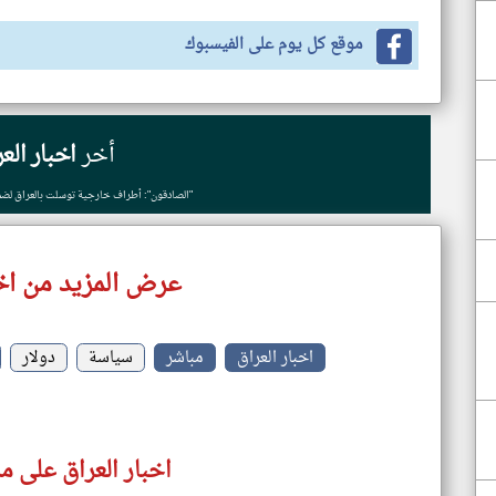
موقع كل يوم على الفيسبوك
أخر
اخبار الع
"الصادقون": أطراف خارجية توسلت بالعراق لضما
عرض المزيد من اخب
اخبار العراق
مباشر
سياسة
دولار
اخبار العراق على م