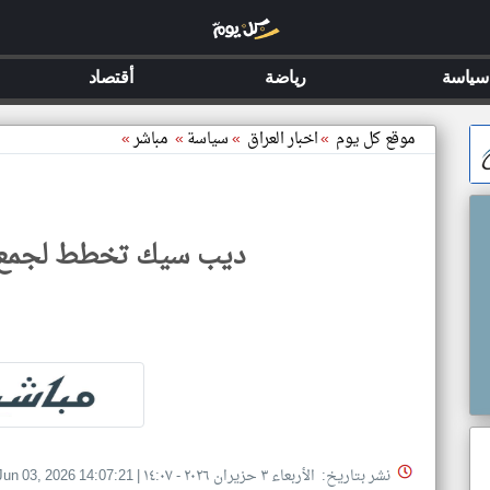
سياسة
رياضة
أقتصاد
موقع كل يوم
»
اخبار العراق
»
سياسة
»
مباشر
»
ديب سيك تخطط لجمع 7.4 مليار دولا
نشر بتاريخ: الأربعاء ٣ حزيران ٢٠٢٦ - ١٤:٠٧
|
Jun 03, 2026 14:07:21