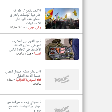
#"الصادقون": أطراف
خارجية توسلت بالعراق
لضمان عدم الرد على
الاعتداءات
تعبر
المقالات
-
ار تي عربي
منذ ٤٨ دقيقة
الموجوده
هنا عن
وجهة
نظر
#من العوز إلى المشرط..
كاتبيها.
العراقي الفقير الحلقة
الأضعف في تجارة الكلى
-
المسلة
منذ ٧ ساعات
#البرلمان ينشر جدول اعمال
جلسة الاحد المقبل
-
قناه السومرية العراقية
منذ ٧
ساعات
#السيتي يحسم موقفه من
عرض برشلونة للتعاقد مع
رودري