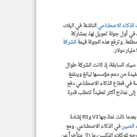
الذكاء الاصطناعي
الناشئة في البلاد،
 في أول جولة تمويل لها، بمشاركة
klyoum.com
الشركة
يك السابقة، إذ كانت الشركة طوال
يدة من دعم مؤسسها ليانغ وينفنغ
فسة في قطاع الذكاء الاصطناعي دفع
لى نماذج أكثر تعقيداً تتطلب قدرة
وحققت ديب سيك شهرة عالمية مطلع العام الماضي بعدما نالت نماذجها V3 وR1 إشادة
ت
الصين
في الذكاء الاصطناعي. ومع
 تقييمات خارجية إلى أن نموذجها V4، الموجه للوكلاء الذكيين، ما زال متأخراً عن