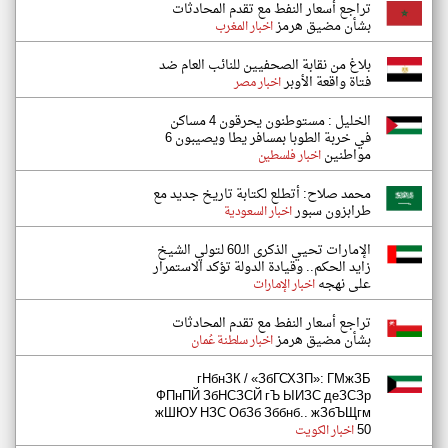
تراجع أسعار النفط مع تقدم المحادثات
بشأن مضيق هرمز
اخبار المغرب
بلاغ من نقابة الصحفيين للنائب العام ضد
فتاة واقعة الأوبر
اخبار مصر
الخليل : مستوطنون يحرقون 4 مساكن
في خربة الطوبا بمسافر يطا ويصيبون 6
مواطنين
اخبار فلسطين
محمد صلاح: أتطلع لكتابة تاريخ جديد مع
طرابزون سبور
اخبار السعودية
الإمارات تحيي الذكرى الـ60 لتولي الشيخ
زايد الحكم.. وقيادة الدولة تؤكد الاستمرار
على نهجه
اخبار الإمارات
تراجع أسعار النفط مع تقدم المحادثات
بشأن مضيق هرمز
اخبار سلطنة عُمان
гНбнЗК / «ЗбГСХЗП»: ГМжЗБ
ФПнПЙ ЗбНСЗСЙ гЪ ЫИЗС деЗСЗр
жШЮУ НЗС ОбЗб Зббнб.. жЗбЪЩгм
50
اخبار الكويت