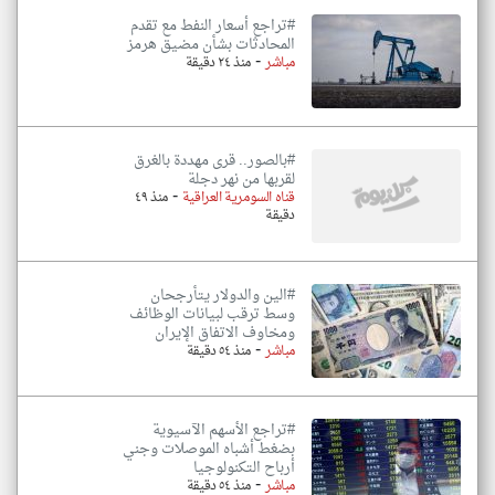
#تراجع أسعار النفط مع تقدم
المحادثات بشأن مضيق هرمز
-
مباشر
منذ ٢٤ دقيقة
#بالصور.. قرى مهددة بالغرق
لقربها من نهر دجلة
-
قناه السومرية العراقية
منذ ٤٩
دقيقة
#الين والدولار يتأرجحان
وسط ترقب لبيانات الوظائف
ومخاوف الاتفاق الإيران
-
مباشر
منذ ٥٤ دقيقة
#تراجع الأسهم الآسيوية
بضغط أشباه الموصلات وجني
أرباح التكنولوجيا
-
مباشر
منذ ٥٤ دقيقة