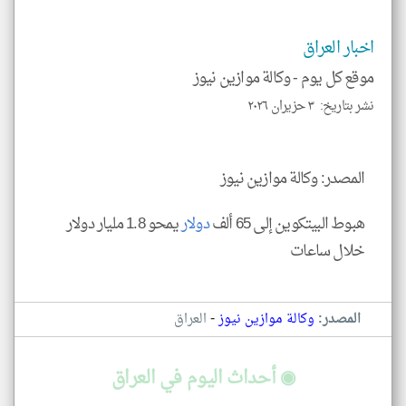
الم
و
العن
الا
اخبار العراق
للمق
موقع كل يوم -
وكالة موازين نيوز
نشر بتاريخ: ٣ حزيران ٢٠٢٦
klyoum.com
المصدر: وكالة موازين نيوز
هبوط البيتكوين إلى 65 ألف
دولار
يمحو 1.8 مليار دولار
خلال ساعات
-
المصدر:
وكالة موازين نيوز
العراق
◉ أحداث اليوم في العراق