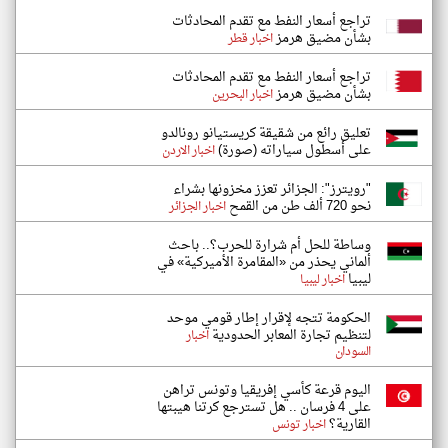
تراجع أسعار النفط مع تقدم المحادثات
بشأن مضيق هرمز
اخبار قطر
تراجع أسعار النفط مع تقدم المحادثات
بشأن مضيق هرمز
اخبار البحرين
تعليق رائع من شقيقة كريستيانو رونالدو
على أسطول سياراته (صورة)
اخبار الاردن
"رويترز": الجزائر تعزز مخزونها بشراء
نحو 720 ألف طن من القمح
اخبار الجزائر
وساطة للحل أم شرارة للحرب؟.. باحث
ألماني يحذر من «المقامرة الأميركية» في
ليبيا
اخبار ليبيا
الحكومة تتجه لإقرار إطار قومي موحد
لتنظيم تجارة المعابر الحدودية
اخبار
السودان
اليوم قرعة كأسي إفريقيا وتونس تراهن
على 4 فرسان .. هل تسترجع كرتنا هيبتها
القارية؟
اخبار تونس