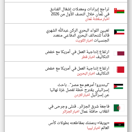
تراجع إيرادات ومعدلات إشغال الفنادق
في عُمان خلال النصف الأول من 2026
اخبار سلطنة عُمان
تعيين اللواء البحري الركن عبدالله الشهري
قائداً للتحالف البحري الدفاعي متعدد
الجنسيات
اخبار الكويت
ارتفاع إنتاجية العمل في أمريكا مع خفض
التكاليف
اخبار قطر
ارتفاع إنتاجية العمل في أمريكا مع خفض
التكاليف
اخبار البحرين
"ليتدبروا أمرهم مع مصر".. باحث
إسرائيلي يقترح خطة لفصل غزة نهائيا
عن إسرائيل
اخبار الاردن
فاجعة شرق الجزائر.. قتلى وجرحى في
انقلاب حافلة عمال
اخبار الجزائر
«يويفا» يتمسّك بمقاطعته بطولات كأس
العالم
اخبار ليبيا