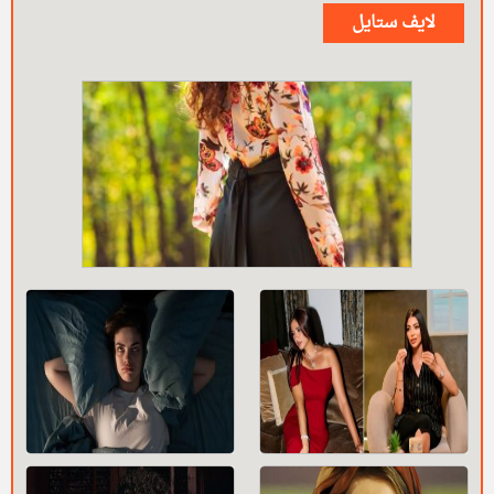
لايف ستايل