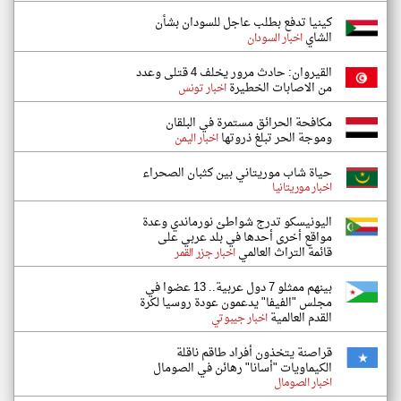
كينيا تدفع بطلب عاجل للسودان بشأن
الشاي
اخبار السودان
القيروان: حادث مرور يخلف 4 قتلى وعدد
من الاصابات الخطيرة
اخبار تونس
مكافحة الحرائق مستمرة في البلقان
وموجة الحر تبلغ ذروتها
اخبار اليمن
حياة شاب موريتاني بين كثبان الصحراء
اخبار موريتانيا
اليونيسكو تدرج شواطئ نورماندي وعدة
مواقع أخرى أحدها في بلد عربي على
قائمة التراث العالمي
اخبار جزر القمر
بينهم ممثلو 7 دول عربية.. 13 عضوا في
مجلس "الفيفا" يدعمون عودة روسيا لكرة
القدم العالمية
اخبار جيبوتي
قراصنة يتخذون أفراد طاقم ناقلة
الكيماويات "أسانا" رهائن في الصومال
اخبار الصومال