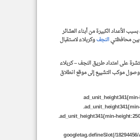
إسم
الم
و
العن
الا
للمق
 بسبب الأعداد الكبيرة من أبناء العشائر
ط بين محافظتي
النجف
وكربلاء لاستقبال
منتشرة على امتداد طريق النجف – كربلاء
klyoum.com
 وصول موكب التشييع إلى موقع انطلاق
.ad_unit_height341{min
.ad_unit_height341{min
.ad_unit_height341{min-height:25
googletag.defineSlot(/18294456/