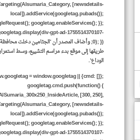
Targeting(Alsumaria_Category, [newsdetails-
local]).addService(googletag.pubads());
eRequest(); googletag.enableServices(); });
googletag.display(div-gpt-ad-1755514370107-
0); }); وأضاف المصدر أن 'الجثامين دخلت محاف
طريقها إلى موقع بدء مراسم التشييع، وسط استمرار 
الوداع'.
.googletag = window.googletag || {cmd: []};
googletag.cmd.push(function() {
AlSumaria_300x250_InsideArticle, [300, 250],
Targeting(Alsumaria_Category, [newsdetails-
local]).addService(googletag.pubads());
eRequest(); googletag.enableServices(); });
googletag.display(div-gpt-ad-1755514370107-