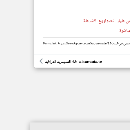
ن طيار
#صواريخ
#شرطة
مباشرة
لسيد-خامنئي-في-كربلا
Permalink:
alsumaria.tv
|
قناه السومرية العراقية