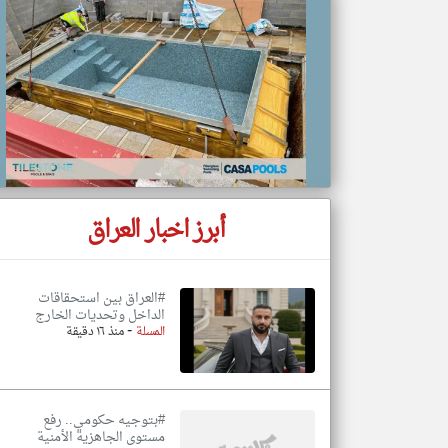
تعبر
المقالات
الموجوده
هنا عن
وجهة
نظر
كاتبيها.
أبرز اخبار العراق
#‏العراق بين استحقاقات
الداخل وتحديات الخارج
-
المسلة
منذ ١٦ دقيقة
#بتوجيه حكومي.. رفع
مستوى الجاهزية الأمنية