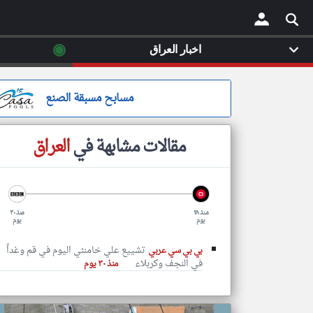
◉
اخبار العراق
×
مسابح مسبقة الصنع
مقالات مشابهة في
العراق
منذ ٢٨
منذ ٣٠
يوم
يوم
تشييع علي خامنئي اليوم في قم وغداً
بي بي سي عربي
في النجف وكربلاء
منذ ٣٠ يوم