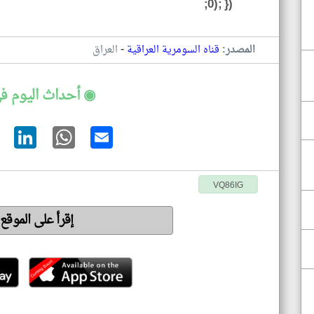
0); });
-
المصدر:
قناه السومرية العراقية
العراق
◉ أحداث اليوم في
VQ86IG
إقرأ على الموقع