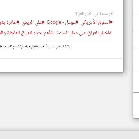
أخر ساعة في اخبار العراق
#السوق الأمريكي
#غوغل - Google
#علي الزيدي
#طائرة بدو
#اخبار العراق على مدار الساعة
#أهم اخبار العراق العاجلة وال
https://www.klyoum.com/iraq-news/ar/15-الكشف-عن-سبب-تأخر-انطلاق-مراسم-تشييع-ا