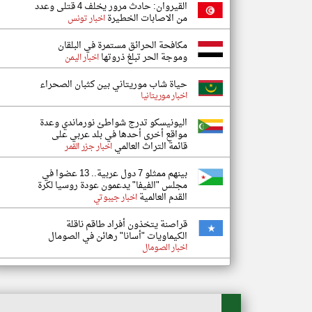
القيروان: حادث مرور يخلف 4 قتلى وعدد
من الاصابات الخطيرة
اخبار تونس
مكافحة الحرائق مستمرة في البلقان
وموجة الحر تبلغ ذروتها
اخبار اليمن
حياة شاب موريتاني بين كثبان الصحراء
اخبار موريتانيا
اليونيسكو تدرج شواطئ نورماندي وعدة
مواقع أخرى أحدها في بلد عربي على
قائمة التراث العالمي
اخبار جزر القمر
بينهم ممثلو 7 دول عربية.. 13 عضوا في
مجلس "الفيفا" يدعمون عودة روسيا لكرة
القدم العالمية
اخبار جيبوتي
قراصنة يتخذون أفراد طاقم ناقلة
الكيماويات "أسانا" رهائن في الصومال
اخبار الصومال