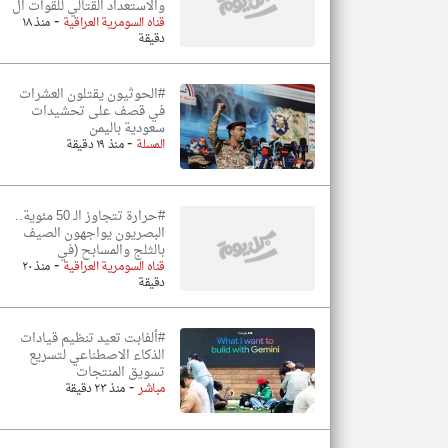
والاستعداد القتالي للقوات ال
-
قناه السومرية العراقية
منذ ١٨
دقيقة
#الحوثيون يقتلون العشرات
في قصف على تحشيدات
سعودية باليمن
-
المسلة
منذ ١٩ دقيقة
#حرارة تتجاوز الـ 50 مئوية..
البصريون يواجهون الصيف
بالثلج والمسابح (في
-
قناه السومرية العراقية
منذ ٢٠
دقيقة
#ألفابت تعيد تنظيم قيادات
الذكاء الاصطناعي لتسريع
تسويق المنتجات
-
مباشر
منذ ٢٣ دقيقة