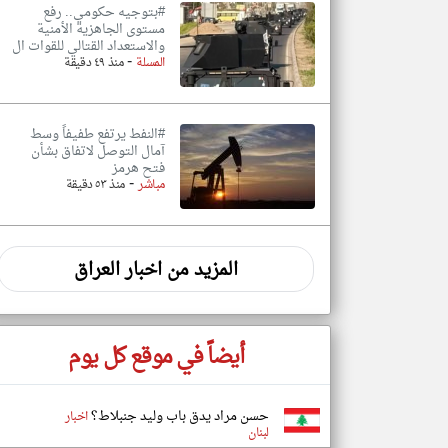
#بتوجيه حكومي.. رفع
مستوى الجاهزية الأمنية
والاستعداد القتالي للقوات ال
-
المسلة
منذ ٤٩ دقيقة
#النفط يرتفع طفيفاً وسط
آمال التوصل لاتفاق بشأن
فتح هرمز
-
مباشر
منذ ٥٣ دقيقة
المزيد من اخبار العراق
أيضاً في موقع كل يوم
حسن مراد يدق باب وليد جنبلاط؟
اخبار
لبنان