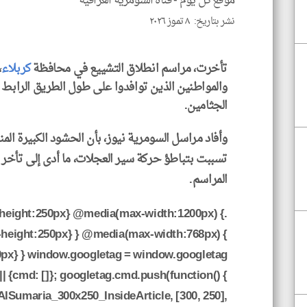
موقع كل يوم -
قناه السومرية العراقية
نشر بتاريخ: ٨ تموز ٢٠٢٦
تأخرت، مراسم انطلاق التشييع في محافظة
كربلاء
،
والمواطنين الذين توافدوا على طول الطريق الراب
الجثامين.
وأفاد مراسل السومرية نيوز، بأن الحشود الكبيرة ال
تسببت بتباطؤ حركة سير العجلات، ما أدى إلى تأخر
المراسم.
-height:250px} @media(max-width:1200px) {
-height:250px} } @media(max-width:768px) {
0px} } window.googletag = window.googletag
|| {cmd: []}; googletag.cmd.push(function() {
AlSumaria_300x250_InsideArticle, [300, 250],