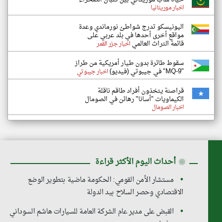
اخبار موريتانيا
اليونيسكو تدرج شواطئ نورماندي وعدة
مواقع أخرى أحدها في بلد عربي على
قائمة التراث العالمي
اخبار جزر القمر
سقوط طائرة بدون طيار أمريكية من طراز
"MQ-9" في جيبوتي (فيديو)
اخبار جيبوتي
قراصنة يتخذون أفراد طاقم ناقلة
الكيماويات "أسانا" رهائن في الصومال
اخبار الصومال
◉
أحداث اليوم الأكثر قراءة
مستشار الأمن القومي: الحكومة ماضية بتطوير الوضع
الاقتصادي وحصر السلاح بيد الدولة
القبض على مدير عام الشركة العامة للسيارات هاشم السوداني