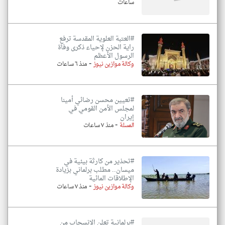
ساعات
#العتبة العلوية المقدسة ترفع
راية الحزن لإحياء ذكرى وفاة
الرسول الأعظم
-
وكالة موازين نيوز
منذ ٦ ساعات
#تعيين محسن رضائي أمينا
لمجلس الأمن القومي في
إيران
-
المسلة
منذ ٧ ساعات
#تحذير من كارثة بيئية في
ميسان.. مطلب برلماني بزيادة
الإطلاقات المائية
-
وكالة موازين نيوز
منذ ٧ ساعات
#برلمانية تعلن الانسحاب من