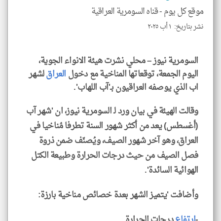
الم
موقع كل يوم -
قناه السومرية العراقية
و
العن
الا
نشر بتاريخ: ١ أب ٢٠٢٥
للمق
السومرية نيوز – محلي نشرت هيئة الانواء الجوية،
اليوم الجمعة، توقعاتها المناخية مع دخول
العراق
لشهر
اب الذي يوصفه العراقيون بـ'آب اللهاب'.
klyoum.com
وقالت الهيئة في بيان ورد لـ السومرية نيوز، ان 'شهر آب
(أغسطس) يعد من أكثر شهور السنة تطرفا مُناخيا في
العراق، وهو آخر شهور الصيف، ويُصنّف ضمن ذروة
فصل الصيف من حيث درجات الحرارة وطبيعة الكتل
الهوائية السائدة'.
وأضافت 'يتميز الشهر بعدة خصائص مناخية بارزة:
-
ارتفاع
درجات الحرارة