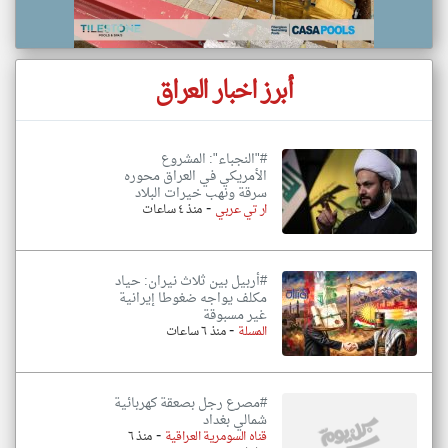
أبرز اخبار العراق
#"النجباء": المشروع
الأمريكي في العراق محوره
سرقة ونهب خيرات البلاد
-
ار تي عربي
منذ ٤ ساعات
#أربيل بين ثلاث نيران: حياد
مكلف يواجه ضغوطا إيرانية
غير مسبوقة
-
المسلة
منذ ٦ ساعات
#مصرع رجل بصعقة كهربائية
شمالي بغداد
-
قناه السومرية العراقية
منذ ٦