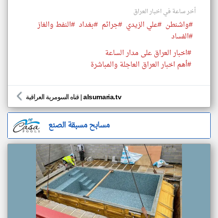
أخر ساعة في اخبار العراق
#واشنطن
#علي الزيدي
#جرائم
#بغداد
#النفط والغاز
#الفساد
#اخبار العراق على مدار الساعة
#أهم اخبار العراق العاجلة والمباشرة
alsumaria.tv
|
قناه السومرية العراقية
مسابح مسبقة الصنع