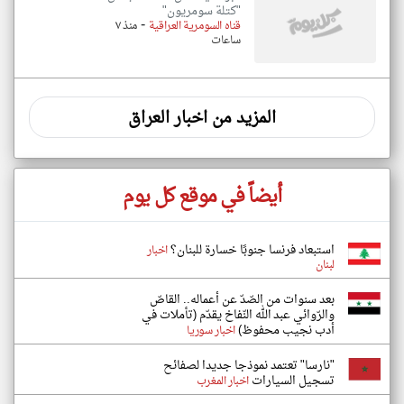
"كتلة سومريون"
-
قناه السومرية العراقية
منذ ٧
ساعات
المزيد من اخبار العراق
أيضاً في موقع كل يوم
استبعاد فرنسا جنوبًا خسارة للبنان؟
اخبار
لبنان
بعد سنوات من الصّدّ عن أعماله.. القاصّ
والرّوائي عبد الله النّفاخ يقدّم (تأملات في
أدب نجيب محفوظ)
اخبار سوريا
"نارسا" تعتمد نموذجا جديدا لصفائح
تسجيل السيارات
اخبار المغرب