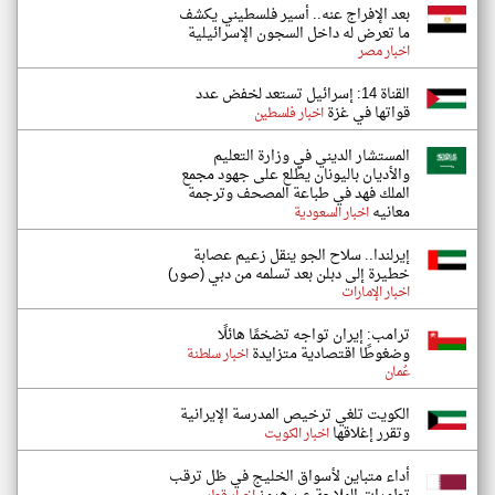
بعد الإفراج عنه.. أسير فلسطيني يكشف
ما تعرض له داخل السجون الإسرائيلية
اخبار مصر
القناة 14: إسرائيل تستعد لخفض عدد
قواتها في غزة
اخبار فلسطين
المستشار الديني في وزارة التعليم
والأديان باليونان يطّلع على جهود مجمع
الملك فهد في طباعة المصحف وترجمة
معانيه
اخبار السعودية
إيرلندا.. سلاح الجو ينقل زعيم عصابة
خطيرة إلى دبلن بعد تسلمه من دبي (صور)
اخبار الإمارات
ترامب: إيران تواجه تضخمًا هائلًا
وضغوطًا اقتصادية متزايدة
اخبار سلطنة
عُمان
الكويت تلغي ترخيص المدرسة الإيرانية
وتقرر إغلاقها
اخبار الكويت
أداء متباين لأسواق الخليج في ظل ترقب