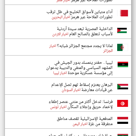
تطورات الملاحة عبر هرمز
اخبار قطر
أداء متباين لأسواق الخليج في ظل ترقب
تطورات الملاحة عبر هرمز
اخبار البحرين
الداخلية المصرية تبعد سيدة أردنية
لأسباب تتعلق بالصالح العام
اخبار الاردن
لماذا لا يجدد مجتمع الجزائر شبابه؟
اخبار
الجزائر
ليبيا.. حفتر يتمسك بدور الجيش في
المشهد السياسي والمنفي والدبيبة يدعوان
إلى مؤسسة عسكرية موحدة
اخبار ليبيا
البرهان يعتزم إسقاط تهم تصل للإعدام
عن قيادات معارضة
اخبار السودان
فرنسا: تدخل أكثر من مئتي عنصر إطفاء
لإخماد حريق وإجلاء السكان
اخبار تونس
المدفعية الإسرائيلية تقصف مناطق
متفرقة من غزة
اخبار اليمن
حياة شاب موريتاني بين كثبان الصحراء