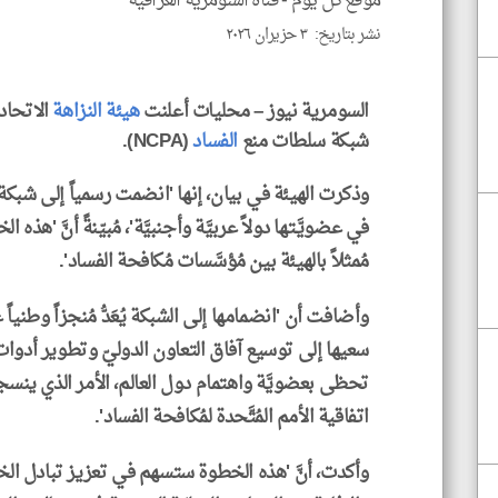
موقع كل يوم -
قناه السومرية العراقية
نشر بتاريخ: ٣ حزيران ٢٠٢٦
السومرية نيوز – محليات أعلنت
هيئة النزاهة
الاتحادي
شبكة سلطات منع
الفساد
(NCPA).
في عضويَّـتها دولاً عربيَّة وأجنبيَّة'، مُبيّنةً أنَّ 'ه
مُمثلاً بالهيئة بين مُؤسَّسات مُكافحة الفساد'.
وأضافت أن 'انضمامها إلى الشبكة يُعَدُّ مُنجزاً وطنيا
سعيها إلى توسيع آفاق التعاون الدوليّ وتطوير أدوات الع
تحظى بعضويَّة واهتمام دول العالم، الأمر الذي ينسجم م
اتفاقية الأمم المُتَّحدة لمُكافحة الفساد'.
وأكدت، أنَّ 'هذه الخطوة ستسهم في تعزيز تبادل الخب