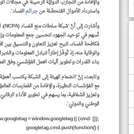
والإفادة من التجارب الدوليَّة الرصينة في مجالات الو
واسترداد الأموال المُتحصَّلة من
جرائم
الفساد'.
وأشارت
تُسهم في توحيد الجهود لتحسين جمع المعلومات وإدا
مُكافحة الفساد، تتيح تعزيز التعاون والتنسيق بين الأج
والوقاية منه، إذ تُوفّـرُ إطاراً لتبادل المعلومات وال
بناء القدرات وتطوير آليات العمل المُؤسَّسيّ وفق المعاي
وتابعت، إنَّ 'انضمام الهيئة إلى الشبكة يكتسب أهميَّ
مع المُؤسَّسات النظيرة، والإفادة من المُمارسات العال
وتعزيز الشفافية، بما يسهم في تطوير الأداء الرقاب
الوطنيّ والدوليّ'.
.googletag = window.googletag || {cmd: []};
googletag.cmd.push(function() {