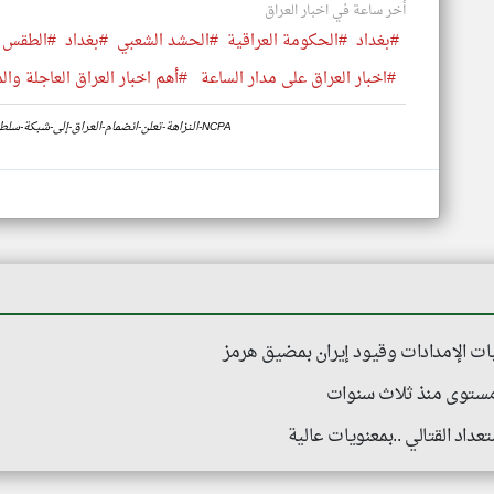
أخر ساعة في اخبار العراق
#بغداد
#الحكومة العراقية
#الحشد الشعبي
#بغداد
#الطقس
#اخبار العراق على مدار الساعة
#أهم اخبار العراق العاجلة وال
https://www.klyoum.com/iraq-news/ar/12-النزاهة-تعلن-انضمام-العراق-إلى-شبكة-سلطات-منع-الفساد-NCPA
ت الإمدادات وقيود إيران بمضيق هرمز
 مستوى منذ ثلاث سنوات
عداد القتالي ..بمعنويات عالية