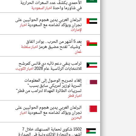
الأحمدي يكشف عدد السعرات الحرارية
في شاورما واحدة
اخبار السعودية
البرلمان العربي يدين هجوم الحوثيين على
نجران ويؤكد تضامنه مع السعودية
اخبار
الإمارات
بعد 5 أشهر من الحرب.. بوادر اتفاق
"وشيك" لفتح مضيق هرمز
اخبار سلطنة
عُمان
ترامب ينفي دعم نائبه دي فانس كمرشح
للانتخابات الرئاسية عام 2028
اخبار الكويت
إلغاء تصريح الوصول إلى المعلومات
السرية لوزير أمريكي سابق بسبب"
تسريبات الطائرة المهداة لترامب من قطر"
اخبار قطر
البرلمان العربي يدين هجوم الحوثيين على
نجران ويؤكد تضامنه مع السعودية
اخبار
البحرين
1502 شكوى لحماية المستهلك خلال 7
أشهر.. والتجارة الإلكترونية في الصدارة