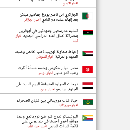
اخبار الاردن
الجزائري ابن ناصر يودع جماهير ميلان
بعد إنهاء عقده مع النادي
اخبار الجزائر
تسليم مدرستين جديدتين في أبوقرين
بمصراتة خلال العام الدراسي الجديد
اخبار
ليبيا
إحباط محاولة تهريب ذهب خالص وضبط
المتهم والمركبة
اخبار السودان
مصر.. بيان حكومي يحسم مسألة أثارت
رعب المواطنين
اخبار تونس
درجات الحرارة المتوقعة اليوم السبت في
الجنوب واليمن
اخبار اليمن
حياة شاب موريتاني بين كثبان الصحراء
اخبار موريتانيا
اليونيسكو تدرج شواطئ نورماندي وعدة
مواقع أخرى أحدها في بلد عربي على
قائمة التراث العالمي
اخبار جزر القمر