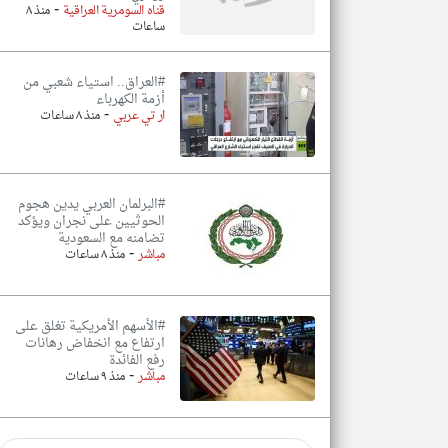
-
قناه السومرية العراقية
منذ ٨
ساعات
#العراق.. استياء شعبي من
أزمة الكهرباء
-
ار تي عربي
منذ ٨ ساعات
#البرلمان العربي يدين هجوم
الحوثيين على نجران ويؤكد
تضامنه مع السعودية
-
مباشر
منذ ٨ ساعات
#الأسهم الأمريكية تغلق على
ارتفاع مع انخفاض رهانات
رفع الفائدة
-
مباشر
منذ ٩ ساعات