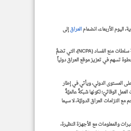
الم
و
العن
الا
للمق
ة، اليوم الأربعاء، انضمام
العراق
إلى
وذكرت الهيئة في بيان، إنها 'انضمت رسمياً إلى شبكة سلطات منع الفساد (NCPA)، التي تضمُّ
klyoum.com
ذه الخطوة تسهم في تعزيز موقع العراق دولياً
ً على المستوى الدولي، ويأتي في إطار
مل الوقائيّ؛ لكونها شبكةً عالميَّةً
ع التزامات العراق الدوليَّة، لا سيما
رات والمعلومات مع الأجهزة النظيرة،