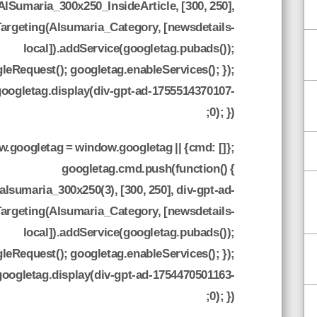
AlSumaria_300x250_InsideArticle, [300, 250],
Targeting(Alsumaria_Category, [newsdetails-
local]).addService(googletag.pubads());
eRequest(); googletag.enableServices(); });
googletag.display(div-gpt-ad-1755514370107-
0); });
.googletag = window.googletag || {cmd: []};
googletag.cmd.push(function() {
lsumaria_300x250(3), [300, 250], div-gpt-ad-
Targeting(Alsumaria_Category, [newsdetails-
local]).addService(googletag.pubads());
eRequest(); googletag.enableServices(); });
googletag.display(div-gpt-ad-1754470501163-
0); });