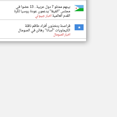
بينهم ممثلو 7 دول عربية.. 13 عضوا في
مجلس "الفيفا" يدعمون عودة روسيا لكرة
القدم العالمية
اخبار جيبوتي
قراصنة يتخذون أفراد طاقم ناقلة
الكيماويات "أسانا" رهائن في الصومال
اخبار الصومال