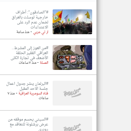
#"الصادقون": أطراف
خارجية توسلت بالعراق
لضمان عدم الرد على
الاعتداءات
تعبر
المقالات
-
ار تي عربي
منذ ساعة
الموجوده
هنا عن
وجهة
نظر
#من العوز إلى المشرط..
كاتبيها.
العراقي الفقير الحلقة
الأضعف في تجارة الكلى
-
المسلة
منذ ٧ ساعات
#البرلمان ينشر جدول اعمال
جلسة الاحد المقبل
-
قناه السومرية العراقية
منذ ٧
ساعات
#السيتي يحسم موقفه من
عرض برشلونة للتعاقد مع
رودري