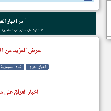
أخر
اخبار الع
"الصادقون": أطراف خارجية توسلت بالعراق لضما
عرض المزيد من اخب
اخبار العراق
قناه السومرية ا
اخبار العراق على م