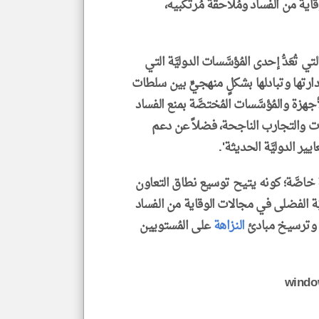
قاية من الفساد ومُلاحقة مُرتكبيه،
 إلى أنَّ 'شبكة سلطات منع الفساد (NCPA)، التي تُعَدُّ إحدى المُؤسَّسات الدوليَّة التي
رتها وتبادلها بشكلٍ منهجيٍّ بين سلطات
هزة والمُؤسَّسات المُختصَّة بمنع الفساد
خبرات والتجارب الناجحة، فضلاً عن دعم
ير الدوليَّة الحديثة'.
ة خاصَّة؛ كونه يتيح توسيع نطاق التعاون
ميَّة الفضلى في مجالات الوقاية من الفساد
يّ وترسيخ مبادئ
النزاهة
على المُستويين
window