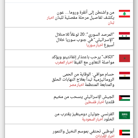
من واشنطن إلى أنقرة وروما… عون
يكشف تفاصيل مرحلة مفصلية للبنان
اخبار
لبنان
"المرصد السوري": 20 توغلاً للاحتلال
"الإسرائيلي" في جنوب سوريا خلال
أسبوع
اخبار سوريا
"الكاف" يرحب باعتذار إنفانتينو ويؤكد
مواصلة التعاون مع الفيفا
اخبار المغرب
حسام موافي: الوقاية من الحمى
الروماتيزمية تبدأ بعلاج التهابات الحلق
والمتابعة المنتظمة
اخبار مصر
الجيش الإسرائيلي ينسحب من مخيم
قلنديا
اخبار فلسطين
الفرنسي جوليان دومينغيز يقترب من
الخلود
اخبار السعودية
أبوظبي تحتفي بموسم النخيل والتمور
اخبار الإمارات