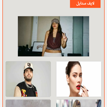
لايف ستايل