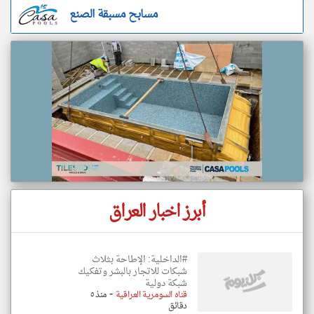
مسابح مسبقة الصنع
أبرز اخبار العراق
#الداخلية: الإطاحة بثلاث
شبكات للاتجار بالبشر وتفكيك
شبكة دولية
-
قناه السومرية العراقية
منذ ٥
دقائق