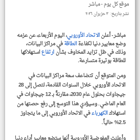
للمق
موقع كل يوم -
مباشر
نشر بتاريخ: ٣ حزيران ٢٠٢٦
مباشر- أعلن
الاتحاد الأوروبي
، اليوم الأربعاء، عن عزمه
klyoum.com
وضع معايير دنيا لكفاءة
الطاقة
في مراكز البيانات،
وذلك في ظل تزايد المخاوف بشأن
ارتفاع
استهلاكها
للطاقة بوتيرة متسارعة.
ومن المتوقع أن تتضاعف سعة مراكز البيانات في
الاتحاد الأوروبي خلال السنوات القادمة، لتصل إلى 28
جيجاوات بحلول عام 2030، مقارنةً بـ 12 جيجاوات في
العام الماضي. وسيؤدي هذا التوسع إلى رفع حصتها من
استهلاك
الكهرباء
في الاتحاد الأوروبي إلى ما يتجاوز
2.5% حالياً.
وأعلنت المفوضية الأوروبية أنها ستضع معايير أداء دنيا