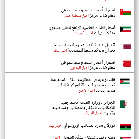
اسقرار أسعار النفط وسط غموض
مفاوضات هرمز
اخبار سلطنة عُمان
أسعار الغذاء العالمية ترتفع لأعلى مستوى
منذ 3 سنوات
اخبار الكويت
3 دول عربية تدين هجوم الحوثيين على
نجران وتؤكد دعمها للسعودية
اخبار قطر
اسقرار أسعار النفط وسط غموض
مفاوضات هرمز
اخبار البحرين
نقلة نوعية في منظومة النقل.. امانة عمان
تحسم مصير المحطة المركزية للباص
سريع التردد
اخبار الاردن
الجزائر.. وزارة الصحة تجند جميع
الإمكانيات للتكفل بالمصابين بقسنطينة
وتيارت
اخبار الجزائر
فورلان مدربا لمنتخب أوروغواي
اخبار ليبيا
مصر وتشاد تتفقان بشأن السودان
اخبار