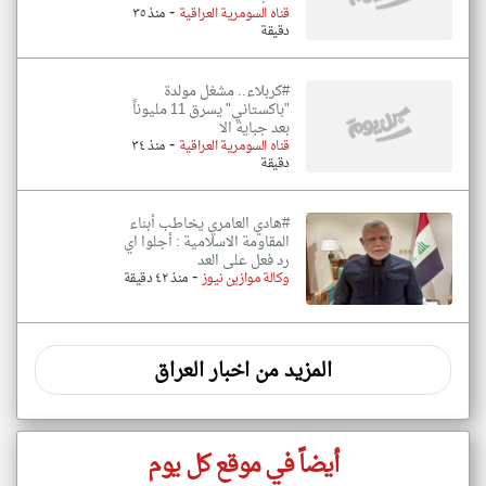
-
قناه السومرية العراقية
منذ ٣٥
دقيقة
#كربلاء.. مشغل مولدة
"باكستاني" يسرق 11 مليوناً
بعد جباية الا
-
قناه السومرية العراقية
منذ ٣٤
دقيقة
#هادي العامري يخاطب أبناء
المقاومة الاسلامية : أجلوا اي
رد فعل على العد
-
وكالة موازين نيوز
منذ ٤٢ دقيقة
المزيد من اخبار العراق
أيضاً في موقع كل يوم