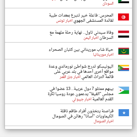
السودان
المحرس: فاعلة خير تتبرع بمعدات طبية
لفائدة المستشفى الجهوي
اخبار تونس
وفاة سيدني تاول.. نهاية رحلة ملهمة مع
السرطان
اخبار اليمن
حياة شاب موريتاني بين كثبان الصحراء
اخبار موريتانيا
اليونيسكو تدرج شواطئ نورماندي وعدة
مواقع أخرى أحدها في بلد عربي على
قائمة التراث العالمي
اخبار جزر القمر
بينهم ممثلو 7 دول عربية.. 13 عضوا في
مجلس "الفيفا" يدعمون عودة روسيا لكرة
القدم العالمية
اخبار جيبوتي
قراصنة يتخذون أفراد طاقم ناقلة
الكيماويات "أسانا" رهائن في الصومال
اخبار الصومال