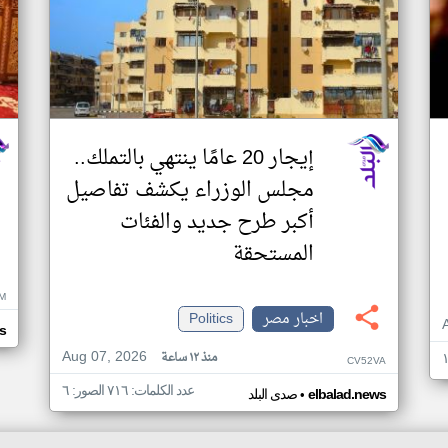
إيجار 20 عامًا ينتهي بالتملك..
مجلس الوزراء يكشف تفاصيل
أكبر طرح جديد والفئات
المستحقة
M
اخبار مصر
Politics
s
Aug 07, 2026
منذ ١٢ ساعة
CV52VA
عدد الكلمات: ٧١٦ الصور: ٦
•
elbalad.news
صدى البلد