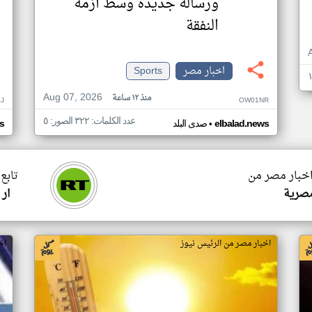
ورسالة جديدة وسط أزمة
النفقة
اخبار مصر
Sports
Aug 07, 2026
منذ ١٢ ساعة
J
OW01NR
عدد الكلمات: ٣٢٢ الصور: ٥
•
elbalad.news
صدى البلد
s
اخبار مصر من
تابع
صرية
ار
اخبار مصر من الرئيس نيوز
اخ