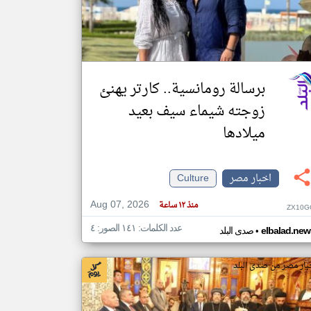
klyoum.com
تغيير الدولة
مصادر الأخبار من مصر
برسالة رومانسية.. كارتر يهنئ
اخبار مصر على مدار الساعة
زوجته شيماء سيف بعيد
أهم اخبار مصر العاجلة والمباشرة
ميلادها
اخبار مصر
Culture
Aug 07, 2026
منذ ١٢ ساعة
ZX10G
عدد الكلمات: ١٤١ الصور: ٤
•
elbalad.new
صدى البلد
بار مصر من صدى البلد