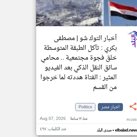
أخبار التوك شو | مصطفى
بكري : تآكل الطبقة المتوسطة
خلق فجوة مجتمعية .. محامي
سائق النقل الذكي بعد الفيديو
المثير : الفتاة هددته لما خرجوا
من القسم
اخبار مصر
Politics
Aug 07, 2026
منذ ١٢ ساعة
RV28B
عدد الكلمات: ٤٩٧
•
elbalad.new
صدى البلد