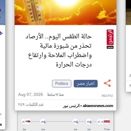
حالة الطقس اليوم.. الأرصاد
تحذر من شبورة مائية
واضطراب الملاحة وارتفاع
درجات الحرارة
اخبار مصر
Politics
Aug 07, 2026
منذ ١٢ ساعة
RE47FZ
عدد الكلمات: ٢٤٩
•
alraeesnews.com
الرئيس نيوز
P
s
منذ ١٢
منذ
منذ
منذ
منذ