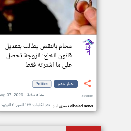
محام بالنقض يطالب بتعديل
قانون الخلع: الزوجة تحصل
على ما اشترته فقط
اخبار مصر
Politics
Aug 07, 2026
منذ ١٢ ساعة
AY90RC
عدد الكلمات: ١٣٧ الصور: ٢ الفيديو: ١
•
elbalad.news
صدى البلد