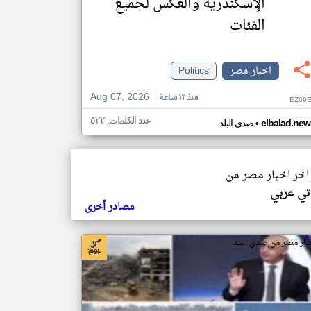
الإسكندرية والعكس لجميع
الفئات
اخبار مصر
Politics
Aug 07, 2026
منذ ١٢ ساعة
EZ69E
عدد الكلمات: ٥٢٢
•
elbalad.new
صدى البلد
 اخر اخبار مصر من
 تي عربي
مصادر أخرى
بار مصر من صدى البلد