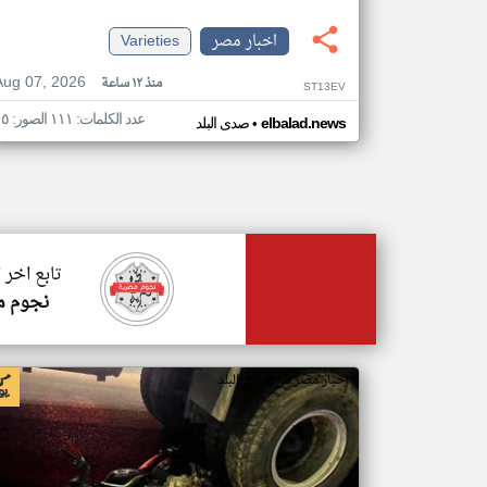
اخبار مصر
Varieties
Aug 07, 2026
منذ ١٢ ساعة
ST13EV
عدد الكلمات: ١١١ الصور: ١٥
•
elbalad.news
صدى البلد
تابع اخر 
نجوم م
اخبار مصر من صدى البلد