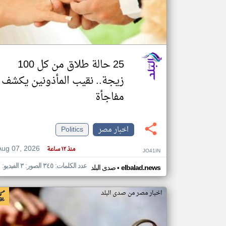
تعبر
المقالات
الموجوده
25 حالة طلاق من كل 100
هنا عن
وجهة
نظر
زيجة.. نقيب المأذونين يكشف
كاتبيها.
مفاجأة
اخبار مصر
Politics
Aug 07, 2026
منذ ١٢ ساعة
JO41IN
عدد الكلمات: ٣٤٥ الصور: ٣ الفيديو: ١
•
elbalad.news
صدى البلد
اخبار مصر من صدى البلد