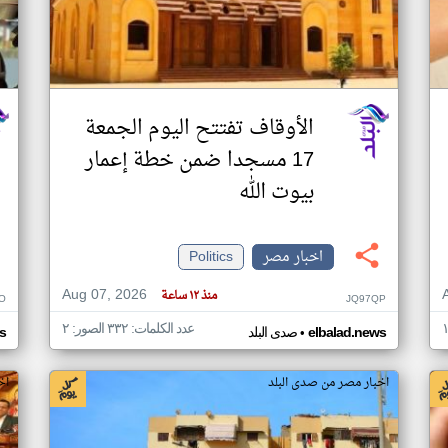
الأوقاف تفتتح اليوم الجمعة
17 مسجدا ضمن خطة إعمار
بيوت الله
اخبار مصر
Politics
Aug 07, 2026
منذ ١٢ ساعة
O
JQ97QP
عدد الكلمات: ٣٣٢ الصور: ٢
•
elbalad.news
صدى البلد
s
اخبار مصر من صدى البلد
اخ