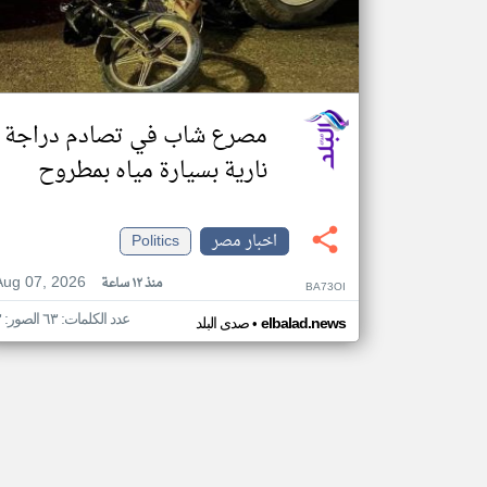
مصرع شاب في تصادم دراجة
نارية بسيارة مياه بمطروح
اخبار مصر
Politics
Aug 07, 2026
منذ ١٢ ساعة
BA73OI
عدد الكلمات: ٦٣ الصور: ٣
•
elbalad.news
صدى البلد