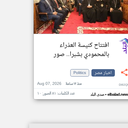
افتتاح كنيسة العذراء
بالمحمودي بشبرا.. صور
اخبار مصر
Politics
Aug 07, 2026
منذ ١٢ ساعة
DI82Q
عدد الكلمات: ٨١ الصور: ١٠
•
elbalad.new
صدى البلد