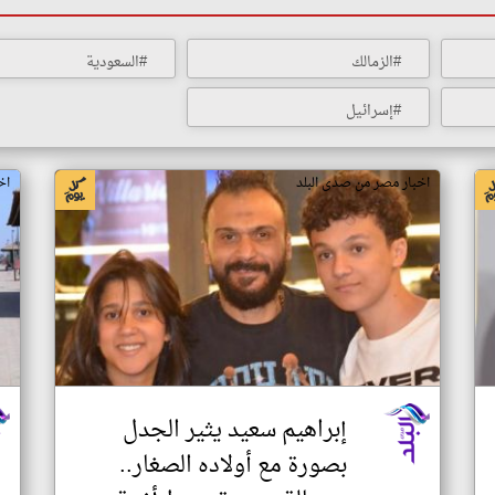
#الزمالك
#السعودية
#إسرائيل
اخبار مصر من صدى البلد
اخ
إبراهيم سعيد يثير الجدل
بصورة مع أولاده الصغار..