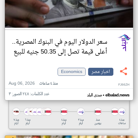
سعر الدولار اليوم في البنوك المصرية..
أعلى قيمة تصل إلى 50.35 جنيه للبيع
اخبار مصر
Economics
Aug 06, 2026
منذ ٤ ساعات
FJ66ZH
عدد الكلمات: ٢٤٨ الصور: ٣
•
elbalad.news
صدى البلد
منذ ٤
منذ
منذ ٣
منذ ٤
منذ ٦
منذ ٧
ساعات
يومين
أيام
أيام
أيام
أيام