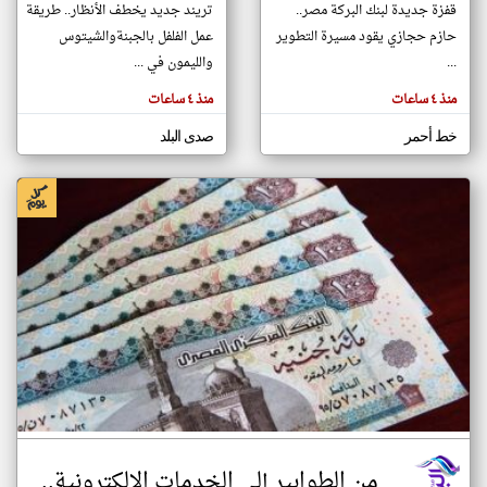
قفزة جديدة لبنك البركة مصر..
تريند جديد يخطف الأنظار.. طريقة
حازم حجازي يقود مسيرة التطوير
عمل الفلفل بالجبنةوالشيتوس
...
والليمون في ...
klyoum.com
تغيير الدولة
منذ ٤ ساعات
منذ ٤ ساعات
تعبر
مصادر الأخبار من مصر
المقالات
الموجوده
اخبار مصر على مدار الساعة
خط أحمر
صدى البلد
هنا عن
وجهة
نظر
أهم اخبار مصر العاجلة والمباشرة
كاتبيها.
من الطوابير إلى الخدمات الإلكترونية..