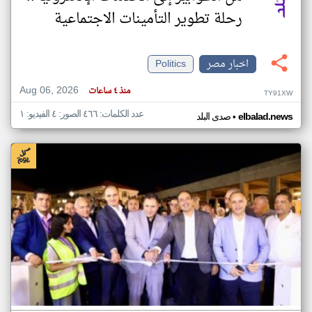
رحلة تطوير التأمينات الاجتماعية
اخبار مصر
Politics
Aug 06, 2026
منذ ٤ ساعات
TY91XW
عدد الكلمات: ٤٦٦ الصور: ٤ الفيديو: ١
•
elbalad.news
صدى البلد