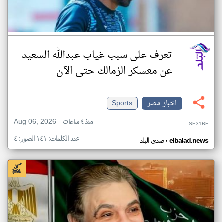
تعرف على سبب غياب عبدالله السعيد
عن معسكر الزمالك حتى الآن
اخبار مصر
Sports
Aug 06, 2026
منذ ٤ ساعات
SE31BF
عدد الكلمات: ١٤١ الصور: ٤
•
elbalad.news
صدى البلد