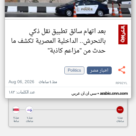
بعد اتهام سائق تطبيق نقل ذكي
بالتحرش.. الداخلية المصرية تكشف ما
حدث من "مزاعم كاذبة"
اخبار مصر
Politics
Aug 06, 2026
منذ ٤ ساعات
RP92YL
عدد الكلمات: ١٨٢
•
arabic.cnn.com
سي ان ان عربي
منذ ٤
منذ ١٠
منذ ١١
ساعات
ساعات
ساعة