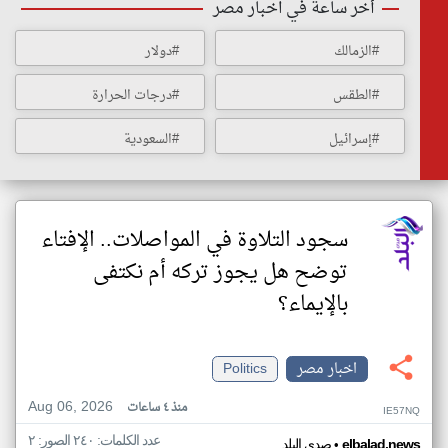
أخر ساعة في اخبار مصر
#الزمالك
#دولار
#الطقس
#درجات الحرارة
#إسرائيل
#السعودية
سجود التلاوة في المواصلات.. الإفتاء
توضح هل يجوز تركه أم نكتفى
بالإيماء؟
اخبار مصر
Politics
Aug 06, 2026
منذ ٤ ساعات
IE57NQ
عدد الكلمات: ٢٤٠ الصور: ٢
•
elbalad.news
صدى البلد