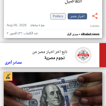
التفاصيل
اخبار مصر
Politics
Aug 06, 2026
منذ ٤ ساعات
YU65RU
عدد الكلمات: ٤٣٦ الصور: ٢
•
elbalad.news
صدى البلد
تابع اخر اخبار مصر من
نجوم مصرية
مصادر أخرى