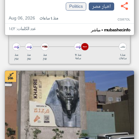
اخبار مصر
Politics
Aug 06, 2026
منذ ٤ ساعات
CG87OL
عدد الكلمات: ١٤٢
•
mubasher.info
مباشر
منذ ٤
منذ ١٧
منذ
منذ
منذ
ساعات
ساعة
يوم
يوم
يوم