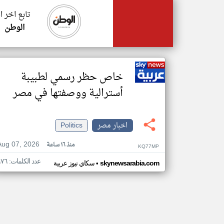
تابع اخر 
الوطن
خاص حظر رسمي لطبيبة
أسترالية ووصفتها في مصر
اخبار مصر
Politics
Aug 07, 2026
منذ ١٦ ساعة
KQ77MP
عدد الكلمات: ٦٧٦
•
skynewsarabia.com
سكاي نيوز عربية