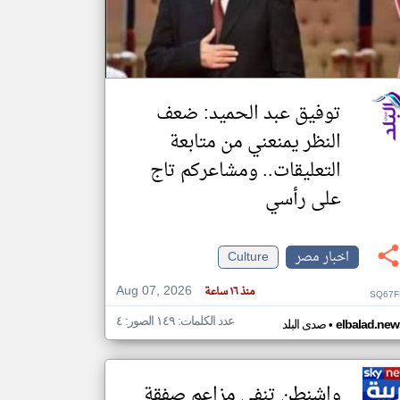
klyoum.com
تغيير الدولة
مصادر الأخبار من مصر
توفيق عبد الحميد: ضعف
اخبار مصر على مدار الساعة
النظر يمنعني من متابعة
أهم اخبار مصر العاجلة والمباشرة
التعليقات.. ومشاعركم تاج
على رأسي
اخبار مصر
Culture
Aug 07, 2026
منذ ١٦ ساعة
SQ67F
عدد الكلمات: ١٤٩ الصور: ٤
•
elbalad.new
صدى البلد
واشنطن تنفي مزاعم صفقة