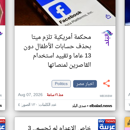
محكمة أمريكية تلزم ميتا
بحذف حسابات الأطفال دون
13 عاما وتقييد استخدام
القاصرين لمنصاتها
اخبار مصر
Politics
Aug 07, 2026
منذ ١٦ ساعة
R
MB36BM
عدد الكلمات: ١٢٠ الصور: ٤
•
s
elbalad.news
صدى البلد
خاص الإعدام لم يُحسم.. 3