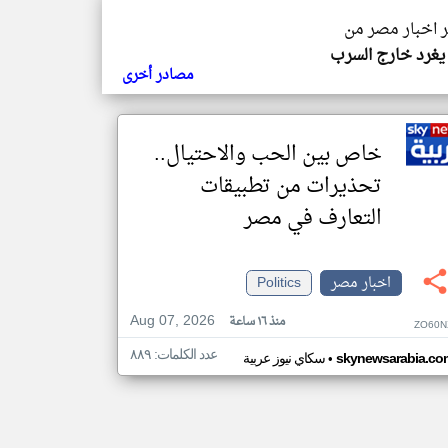
ر اخبار مصر من
غرد خارج السرب
مصادر أخرى
خاص بين الحب والاحتيال..
تحذيرات من تطبيقات
التعارف في مصر
اخبار مصر
Politics
Aug 07, 2026
منذ ١٦ ساعة
ZO60N
عدد الكلمات: ٨٨٩
•
skynewsarabia.co
سكاي نيوز عربية