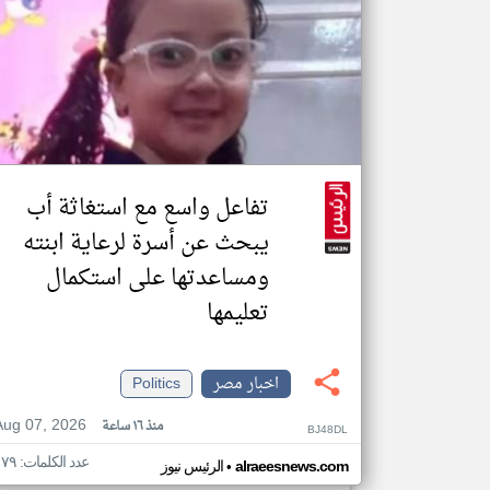
تفاعل واسع مع استغاثة أب
يبحث عن أسرة لرعاية ابنته
ومساعدتها على استكمال
تعليمها
اخبار مصر
Politics
Aug 07, 2026
منذ ١٦ ساعة
BJ48DL
عدد الكلمات: ١٧٩
•
alraeesnews.com
الرئيس نيوز