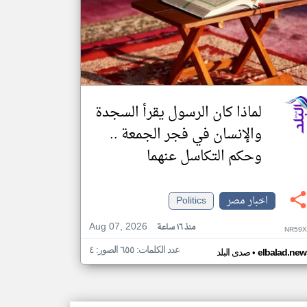
لماذا كان الرسول يقرأ السجدة
والإنسان في فجر الجمعة ..
وحكم التكاسل عنهما
اخبار مصر
Politics
Aug 07, 2026
منذ ١٦ ساعة
NR59X
عدد الكلمات: ٦٥٥ الصور: ٤
•
elbalad.new
صدى البلد