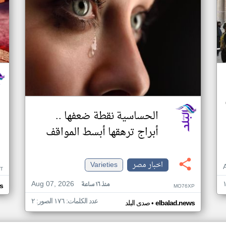
الحساسية نقطة ضعفها ..
أبراج ترهقها أبسط المواقف
اخبار مصر
Varieties
T
Aug 07, 2026
منذ ١٦ ساعة
s
MO76XP
عدد الكلمات: ١٧٦ الصور: ٢
•
elbalad.news
صدى البلد