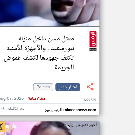
تعبر
المقالات
الموجوده
مقتل مسن داخل منزله
هنا عن
وجهة
نظر
ببورسعيد.. والأجهزة الأمنية
كاتبيها.
تكثف جهودها لكشف غموض
الجريمة
اخبار مصر
Politics
Aug 07, 2026
منذ ١٦ ساعة
WQ97JR
عدد الكلمات: ١٠٤
•
alraeesnews.com
الرئيس نيوز
اخبار مصر من الرئيس نيوز