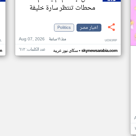
محطات تنتظر سارة خليفة
اخبار مصر
Politics
Aug 07, 2026
منذ ١٦ ساعة
L
UO93RP
عدد الكلمات: ٦١٢
•
skynewsarabia.com
سكاي نيوز عربية
m