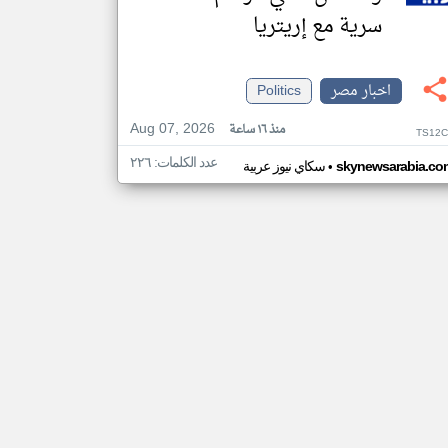
سرية مع إريتريا
اخبار مصر
Politics
Aug 07, 2026
منذ ١٦ ساعة
TS12C
عدد الكلمات: ٢٢٦
•
skynewsarabia.co
سكاي نيوز عربية