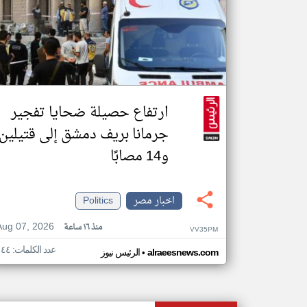
ارتفاع حصيلة ضحايا تفجير
جرمانا بريف دمشق إلى قتيلين
و14 مصابًا
اخبار مصر
Politics
Aug 07, 2026
منذ ١٦ ساعة
VV35PM
عدد الكلمات: ١٤٤
•
alraeesnews.com
الرئيس نيوز