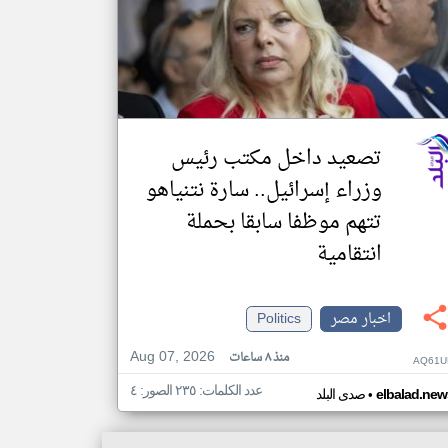
تصعيد داخل مكتب رئيس
وزراء إسرائيل.. سارة نتنياهو
تتهم موظفا سابقا بحملة
انتقامية
اخبار مصر
Politics
Aug 07, 2026
منذ ٨ ساعات
AQ61U
عدد الكلمات: ٢٣٥ الصور: ٤
•
elbalad.new
صدى البلد