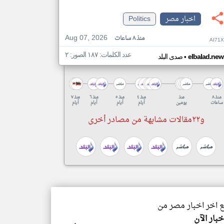
اخبار مصر
Politics
Aug 07, 2026
منذ ٨ ساعات
AI71
عدد الكلمات: ١٨٧ الصور: ٢
•
elbalad.new
صدى البلد
منذ ٨
منذ
منذ ٤
منذ ٥
منذ ٦
منذ ٧
ساعات
يومين
أيام
أيام
أيام
أيام
و٢٢مقالات مشابهة من مصادر أخرى
ع اخر اخبار مصر من
خبار الآن