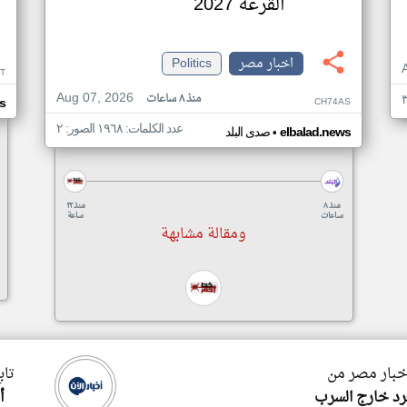
القرعة 2027
اخبار مصر
Politics
XT
Aug 07, 2026
منذ ٨ ساعات
CH74AS
s
عدد الكلمات: ١٩٦٨ الصور: ٢
•
elbalad.news
صدى البلد
منذ ٨
منذ ٢٢
ساعات
ساعة
ومقالة مشابهة
اخبار مصر من
تاب
د خارج السرب
أ