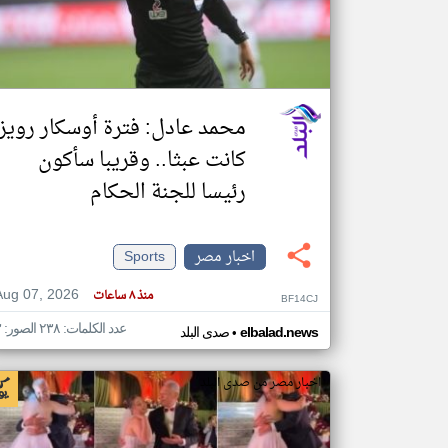
تعبر
المقالات
الموجوده
محمد عادل: فترة أوسكار رويز
هنا عن
وجهة
نظر
كانت عبثا.. وقريبا سأكون
كاتبيها.
رئيسا للجنة الحكام
اخبار مصر
Sports
Aug 07, 2026
منذ ٨ ساعات
BF14CJ
عدد الكلمات: ٢٣٨ الصور: ٣
•
elbalad.news
صدى البلد
اخبار مصر من صدى البلد