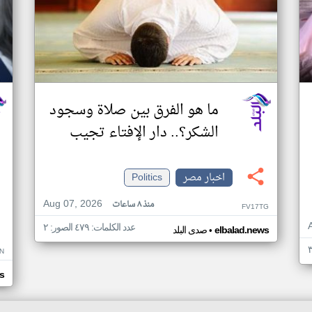
ما هو الفرق بين صلاة وسجود
الشكر؟.. دار الإفتاء تجيب
اخبار مصر
Politics
Aug 07, 2026
منذ ٨ ساعات
FV17TG
عدد الكلمات: ٤٧٩ الصور: ٢
•
elbalad.news
صدى البلد
N
s