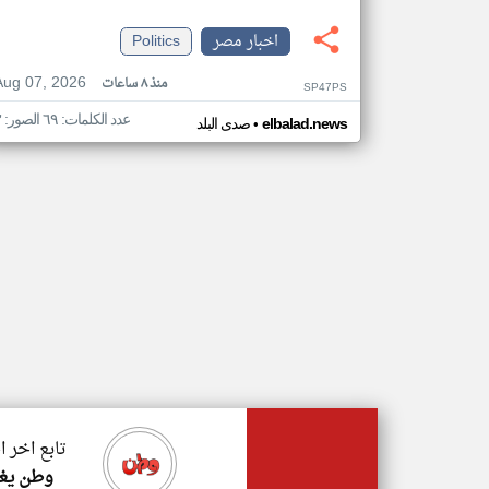
اخبار مصر
Politics
Aug 07, 2026
منذ ٨ ساعات
SP47PS
عدد الكلمات: ٦٩ الصور: ٣
•
elbalad.news
صدى البلد
تابع اخر 
وطن يغر