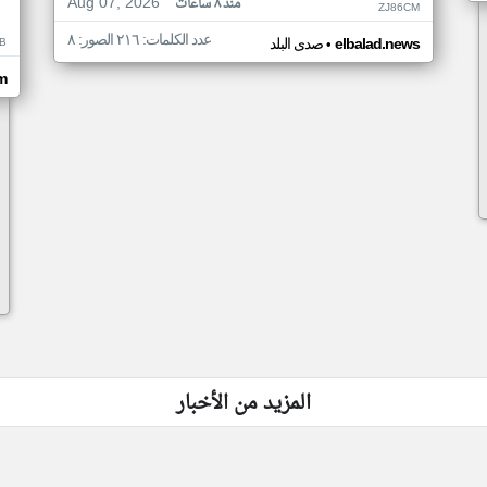
Aug 07, 2026
منذ ٨ ساعات
ZJ86CM
عدد الكلمات: ٢١٦ الصور: ٨
•
B
elbalad.news
صدى البلد
m
المزيد من الأخبار