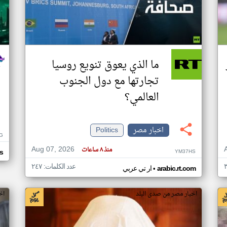
ما الذي يعوق تنويع روسيا
تجارتها مع دول الجنوب
العالمي؟
اخبار مصر
Politics
G
Aug 07, 2026
منذ ٨ ساعات
YM37HS
s
عدد الكلمات: ٢٤٧
•
arabic.rt.com
ار تي عربي
اخبار مصر من صدى البلد
اخ