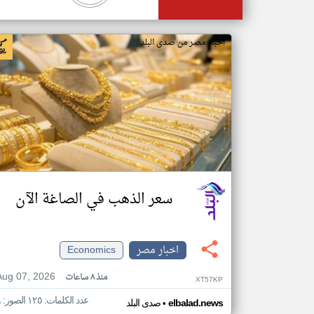
اخبار مصر من صدى البلد
سعر الذهب في الصاغة الآن
اخبار مصر
Economics
Aug 07, 2026
منذ ٨ ساعات
XT57KP
عدد الكلمات: ١٢٥ الصور: ٦
•
elbalad.news
صدى البلد