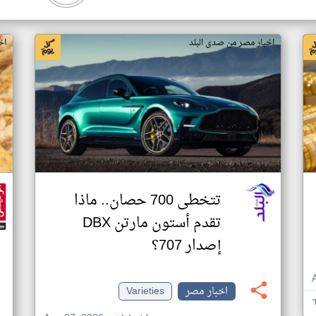
اخبار مصر من صدى البلد
اخ
تتخطى 700 حصان.. ماذا
تقدم أستون مارتن DBX
إصدار 707؟
اخبار مصر
Varieties