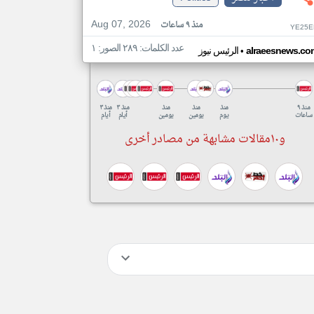
Aug 07, 2026
منذ ٩ ساعات
YE25E
عدد الكلمات: ٢٨٩ الصور: ١
•
alraeesnews.co
الرئيس نيوز
منذ ٩
منذ
منذ
منذ
منذ ٣
منذ ٣
ساعات
يوم
يومين
يومين
أيام
أيام
و١٠مقالات مشابهة من مصادر أخرى