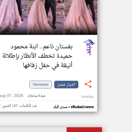
بفستان ناعم.. ابنة محمود
حميدة تخطف الأنظار بإطلالة
أنيقة في حفل زفافها
اخبار مصر
Varieties
Aug 07, 2026
منذ ٨ ساعات
OV42SA
عدد الكلمات: ١٥٢ الصور: ٣
•
elbalad.news
صدى البلد