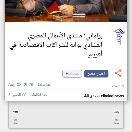
برلماني: منتدى الأعمال المصري–
التشادي بوابة للشراكات الاقتصادية في
أفريقيا
اخبار مصر
Politics
Aug 08, 2026
منذ ساعة
VS78GN
عدد الكلمات: ٢٧٠ الصور: ٤
•
elbalad.news
صدى البلد
منذ
منذ
ساعة
يوم