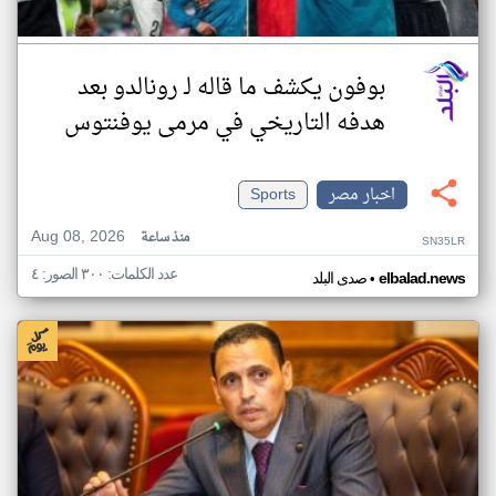
بوفون يكشف ما قاله لـ رونالدو بعد
هدفه التاريخي في مرمى يوفنتوس
اخبار مصر
Sports
Aug 08, 2026
منذ ساعة
SN35LR
عدد الكلمات: ٣٠٠ الصور: ٤
•
elbalad.news
صدى البلد