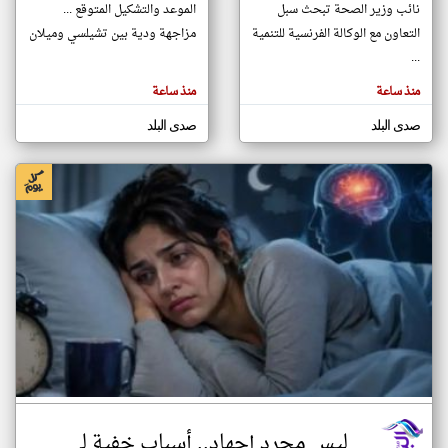
نائب وزير الصحة تبحث سبل
الموعد والتشكيل المتوقع ...
التعاون مع الوكالة الفرنسية للتنمية
مزاجهة ودية بين تشيلسي وميلان
...
klyoum.com
تغيير الدولة
منذ ساعة
منذ ساعة
تعبر
مصادر الأخبار من مصر
المقالات
الموجوده
اخبار مصر على مدار الساعة
صدى البلد
صدى البلد
هنا عن
وجهة
نظر
أهم اخبار مصر العاجلة والمباشرة
كاتبيها.
ليس مجرد إجهاد.. أسباب خفية لـ