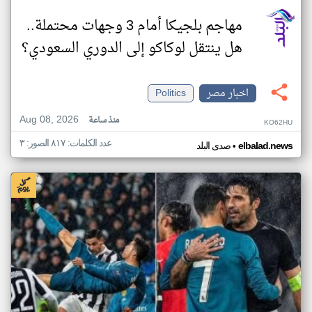
مهاجم بلجيكا أمام 3 وجهات محتملة..
هل ينتقل لوكاكو إلى الدوري السعودي؟
اخبار مصر
Politics
Aug 08, 2026
منذ ساعة
KO62HU
عدد الكلمات: ٨١٧ الصور: ٣
•
elbalad.news
صدى البلد