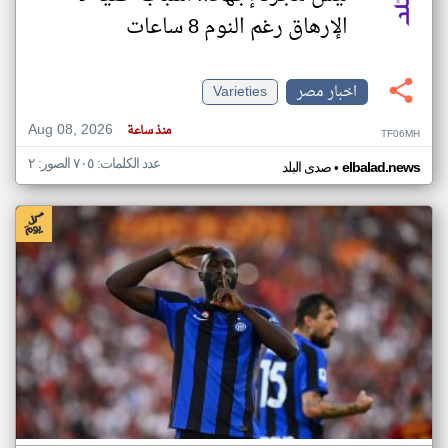
الإرهاق رغم النوم 8 ساعات
اخبار مصر
Varieties
Aug 08, 2026
منذ ساعة
TF06MH
عدد الكلمات: ٧٠٥ الصور: ٢
•
elbalad.news
صدى البلد