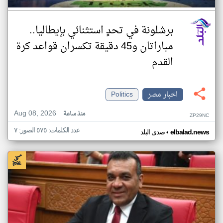
برشلونة في تحدٍ استثنائي بإيطاليا..
مباراتان و45 دقيقة تكسران قواعد كرة
القدم
اخبار مصر
Politics
Aug 08, 2026
منذ ساعة
ZP29NC
عدد الكلمات: ٥٧٥ الصور: ٧
•
elbalad.news
صدى البلد