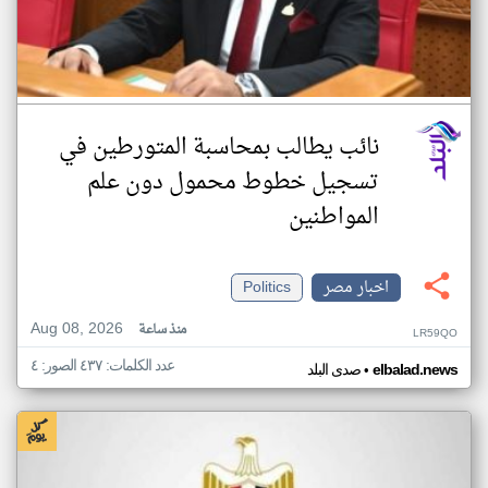
نائب يطالب بمحاسبة المتورطين في
تسجيل خطوط محمول دون علم
المواطنين
اخبار مصر
Politics
Aug 08, 2026
منذ ساعة
LR59QO
عدد الكلمات: ٤٣٧ الصور: ٤
•
elbalad.news
صدى البلد