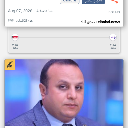
اخبار مصر
Culture
Aug 07, 2026
منذ ١٦ ساعة
EO61JO
عدد الكلمات: ٣٧٣
•
elbalad.news
صدى البلد
منذ ١٦
منذ ١٨
ساعة
ساعة