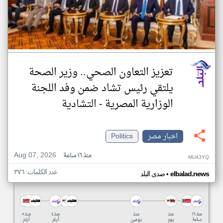
تعزيز التعاون الصحي.. وزير الصحة
يلتقي رئيس تشاد ضمن وفد اللجنة
الوزارية المصرية - التشادية
اخبار مصر
Politics
Aug 07, 2026
منذ ١٦ ساعة
MU43YQ
عدد الكلمات: ٣٧٦
•
elbalad.news
صدى البلد
منذ ١٦
منذ
منذ
منذ ٤
منذ ٥
ساعة
يوم
يومين
أيام
أيام