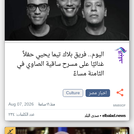
اليوم.. فريق بلاك تيما يحيي حفلاً
غنائيًا على مسرح ساقية الصاوي في
الثامنة مساءً
اخبار مصر
Culture
Aug 07, 2026
منذ ١٦ ساعة
MW89DF
عدد الكلمات: ٢٣٤
•
elbalad.news
صدى البلد