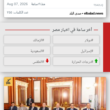
Aug 07, 2026
منذ ١٦ ساعة
TS42LQ
عدد الكلمات: ٢٥٥
•
elbalad.news
صدى البلد
أخر ساعة في اخبار مصر
#دولار
#الزمالك
#إسرائيل
#السعودية
#درجات الحرارة
#الطقس