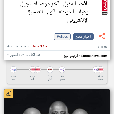
الأحد المقبل.. آخر موعد لتسجيل
رغبات المرحلة الأولى للتنسيق
الإلكتروني
اخبار مصر
Politics
Aug 07, 2026
منذ ١٦ ساعة
AI19TB
عدد الكلمات: ٣٥٧ الصور: ٢
•
alraeesnews.com
الرئيس نيوز
منذ ١٦
منذ
منذ ٣
منذ ٣
منذ ٤
ساعة
يومين
أيام
أيام
أيام