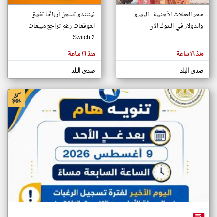
سعر العملات الأجنبية.. اليورو
نينتندو تسجل أرباحًا تفوق
والدولار في البنوك الآن
التوقعات رغم تراجع مبيعات
klyoum.com
تغيير الدولة
Switch 2
تعبر
مصادر الأخبار من مصر
المقالات
منذ ١٦ ساعة
منذ ١٦ ساعة
الموجوده
اخبار مصر على مدار الساعة
هنا عن
وجهة
صدى البلد
صدى البلد
نظر
أهم اخبار مصر العاجلة والمباشرة
كاتبيها.