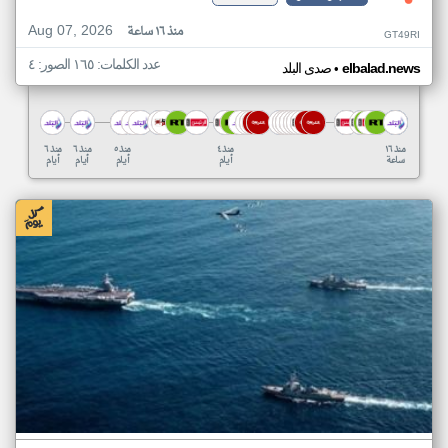
Aug 07, 2026
منذ ١٦ ساعة
GT49RI
عدد الكلمات: ١٦٥ الصور: ٤
•
elbalad.news
صدى البلد
منذ ١٦
منذ ٤
منذ ٥
منذ ٦
منذ ٦
ساعة
أيام
أيام
أيام
أيام