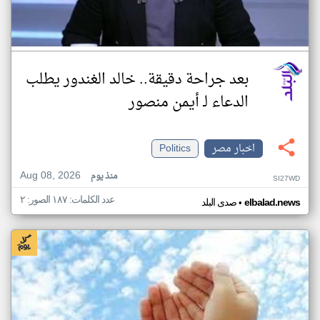
بعد جراحة دقيقة.. خالد الغندور يطلب
الدعاء لـ أيمن منصور
اخبار مصر
Politics
Aug 08, 2026
منذ يوم
SI27WD
عدد الكلمات: ١٨٧ الصور: ٢
•
elbalad.news
صدى البلد