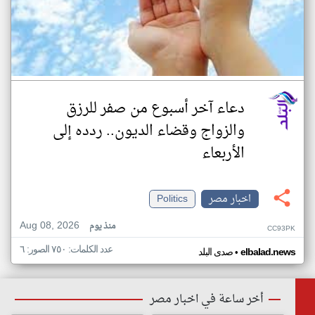
دعاء آخر أسبوع من صفر للرزق
والزواج وقضاء الديون.. ردده إلى
الأربعاء
اخبار مصر
Politics
Aug 08, 2026
منذ يوم
CC93PK
عدد الكلمات: ٧٥٠ الصور: ٦
•
elbalad.news
صدى البلد
أخر ساعة في اخبار مصر