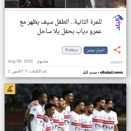
للمرة الثانية.. الطفل سيف يظهر مع
عمرو دياب بحفل يلا ساحل
اخبار مصر
Politics
Aug 08, 2026
منذ يوم
XO95GY
عدد الكلمات: ٢٠٣ الصور: ٤
•
elbalad.news
صدى البلد