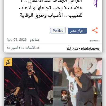
أعراض الجفاف عند الأطفال .. 7
علامات لا يجب تجاهلها والذهاب
للطبيب .. الأسباب وطرق الوقاية
اخبار مصر
Politics
Aug 08, 2026
منذ يوم
EN93GJ
عدد الكلمات: ٣٣٤ الصور: ١٨
•
elbalad.news
صدى البلد