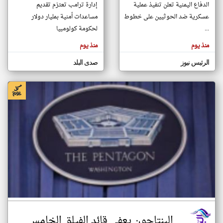
الدفاع اليمنية تعلن تنفيذ عملية
إدارة ترامب تعتزم ⁠تقديم
عسكرية ضد الحوثيين على خطوط
مساعدات ​أمنية بمليار ​دولار
...
لحكومة كولومبيا
klyoum.com
تغيير الدولة
منذ يوم
منذ يوم
تعبر
مصادر الأخبار من مصر
المقالات
الموجوده
اخبار مصر على مدار الساعة
الرئيس نيوز
صدى البلد
هنا عن
وجهة
نظر
أهم اخبار مصر العاجلة والمباشرة
كاتبيها.
البنتاجون يعفي قائد الفيلق الخامس