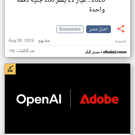
2026.. عيار 21 يقفز 100 جنيه دفعة
واحدة
اخبار مصر
Economics
Aug 08, 2026
منذ يوم
PU42PF
عدد الكلمات: ١٩٥
•
elbalad.news
صدى البلد