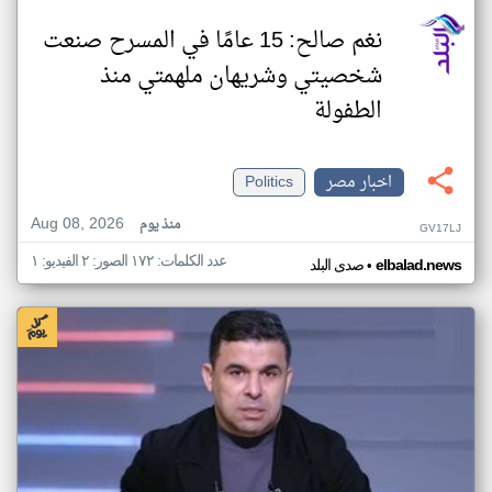
نغم صالح: 15 عامًا في المسرح صنعت
شخصيتي وشريهان ملهمتي منذ
الطفولة
اخبار مصر
Politics
Aug 08, 2026
منذ يوم
GV17LJ
عدد الكلمات: ١٧٢ الصور: ٢ الفيديو: ١
•
elbalad.news
صدى البلد