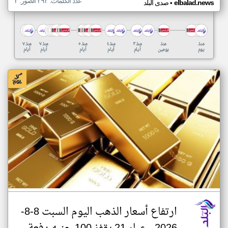
عدد الكلمات: ٢٩٣ الصور: ٢
•
elbalad.news
صدى البلد
منذ
منذ
منذ ٣
منذ ٤
منذ ٥
منذ ٧
منذ ٧
يوم
يومين
أيام
أيام
أيام
أيام
أيام
ارتفاع أسعار الذهب اليوم السبت 8-8-