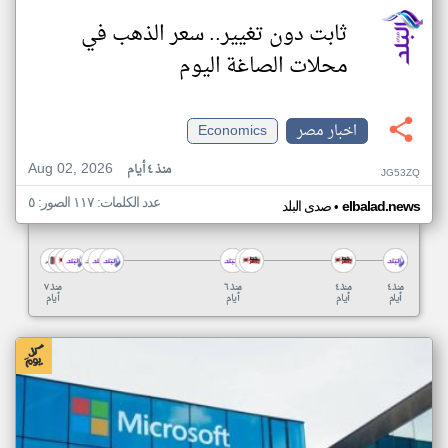
ثابت دون تغيير.. سعر الذهب في
محلات الصاغة اليوم
اخبار مصر
Economics
Aug 02, 2026
منذ ٤ أيام
JG53ZQ
عدد الكلمات: ١١٧ الصور: ٥
•
elbalad.news
صدى البلد
منذ ٤
منذ ٤
منذ ٦
منذ ٧
أيام
أيام
أيام
أيام