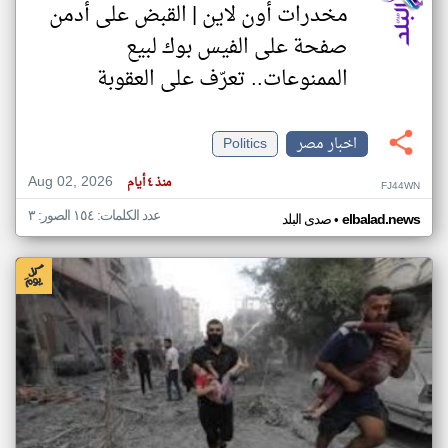
مخدرات أون لاين | القبض على أدمن
صفحة على الفيس بوك لبيع
الممنوعات.. تعرّف على العقوبة
اخبار مصر
Politics
Aug 02, 2026
منذ ٤ أيام
FJ44WN
عدد الكلمات: ١٥٤ الصور: ٣
•
elbalad.news
صدى البلد