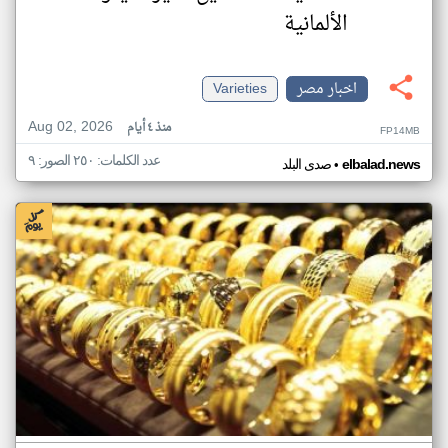
الألمانية
اخبار مصر
Varieties
Aug 02, 2026
منذ ٤ أيام
FP14MB
عدد الكلمات: ٢٥٠ الصور: ٩
•
elbalad.news
صدى البلد