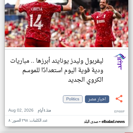
ليفربول وليدز يونايتد أبرزها .. مباريات
ودية قوية اليوم استعدادًا للموسم
الكروي الجديد
اخبار مصر
Politics
Aug 02, 2026
منذ ٤ أيام
EP68IF
عدد الكلمات: ٢٩٨ الصور: ٨
•
elbalad.news
صدى البلد