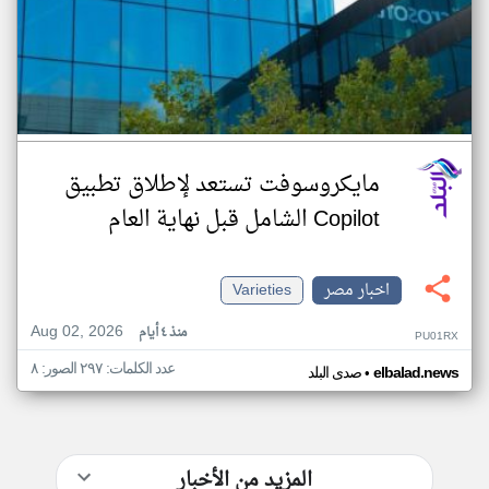
مايكروسوفت تستعد لإطلاق تطبيق
Copilot الشامل قبل نهاية العام
اخبار مصر
Varieties
Aug 02, 2026
منذ ٤ أيام
PU01RX
عدد الكلمات: ٢٩٧ الصور: ٨
•
elbalad.news
صدى البلد
المزيد من الأخبار