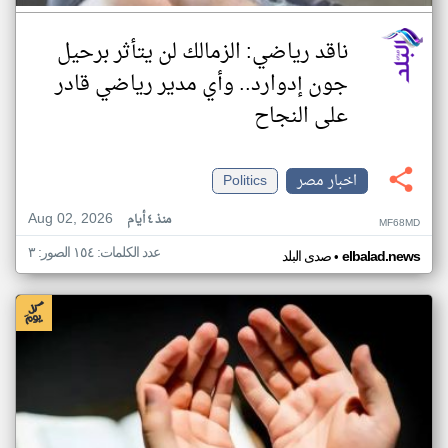
ناقد رياضي: الزمالك لن يتأثر برحيل
جون إدوارد.. وأي مدير رياضي قادر
على النجاح
اخبار مصر
Politics
Aug 02, 2026
منذ ٤ أيام
MF68MD
عدد الكلمات: ١٥٤ الصور: ٣
•
elbalad.news
صدى البلد