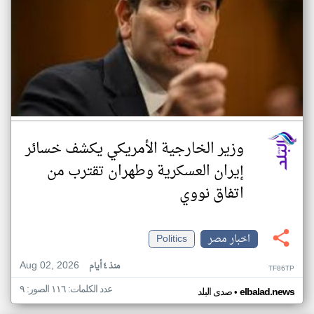
وزير الخارجية الأمريكي يكشف خسائر
إيران العسكرية وطهران تقترب من
اتفاق نووي
اخبار مصر
Politics
Aug 02, 2026
منذ ٤ أيام
TF86TP
عدد الكلمات: ١١٦ الصور: ٩
•
elbalad.news
صدى البلد