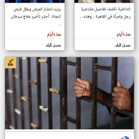
الداخلية تكشف تفاصيل مشاجرة
يزيد انتشار المرض ويقلل فرص
رجل وامرأة في القاهرة .. وهذه ...
النجاة.. أحذر تأخير علاج سرطان
klyoum.com
تغيير الدولة
...
تعبر
مصادر الأخبار من مصر
المقالات
منذ ٤ أيام
منذ ٤ أيام
الموجوده
اخبار مصر على مدار الساعة
هنا عن
وجهة
صدى البلد
صدى البلد
نظر
أهم اخبار مصر العاجلة والمباشرة
كاتبيها.