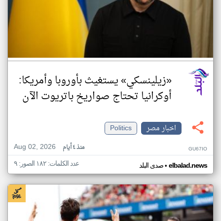
«زيلينسكي» يستغيث بأوروبا وأمريكا:
أوكرانيا تحتاج صواريخ باتريوت الآن
اخبار مصر
Politics
Aug 02, 2026
منذ ٤ أيام
GU67IO
عدد الكلمات: ١٨٢ الصور: ٩
•
elbalad.news
صدى البلد