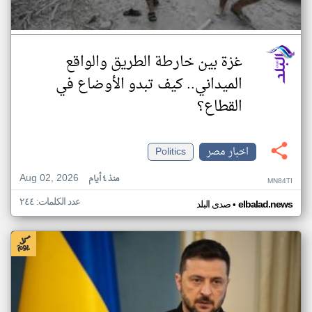
غزة بين خارطة الطريق والواقع
الميداني.. كيف تبدو الأوضاع في
القطاع؟
اخبار مصر
Politics
Aug 02, 2026
منذ ٤ أيام
MN84TI
عدد الكلمات: ٢٤٤
•
elbalad.news
صدى البلد