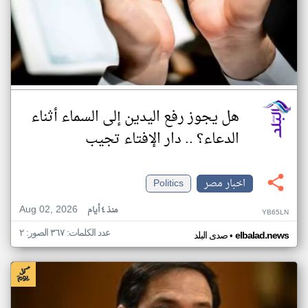
هل يجوز رفع اليدين إلى السماء أثناء
الدعاء؟ .. دار الإفتاء تجيب
اخبار مصر
Politics
Aug 02, 2026
منذ ٤ أيام
YB65LN
عدد الكلمات: ٣٦٧ الصور: ٢
•
elbalad.news
صدى البلد