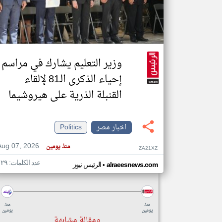
تعبر
المقالات
الموجوده
وزير التعليم يشارك في مراسم
هنا عن
وجهة
نظر
إحياء الذكرى الـ81 لإلقاء
كاتبيها.
القنبلة الذرية على هيروشيما
اخبار مصر
Politics
Aug 07, 2026
منذ يومين
ZA21XZ
عدد الكلمات: ١٢٩
•
alraeesnews.com
الرئيس نيوز
منذ
منذ
يومين
يومين
ومقالة مشابهة