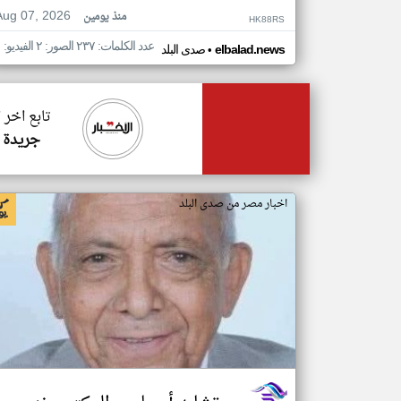
Aug 07, 2026
منذ يومين
HK88RS
عدد الكلمات: ٢٣٧ الصور: ٢ الفيديو: ١
•
elbalad.news
صدى البلد
تابع اخر 
جريدة ا
اخبار مصر من صدى البلد