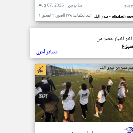
Aug 07, 2026
منذ يومين
EH13
عدد الكلمات: ٢٧٨ الصور: ٢ الفيديو: ١
•
elbalad.new
صدى البلد
 اخر اخبار مصر من
أسبوع
مصادر أخرى
بار مصر من صدى البلد