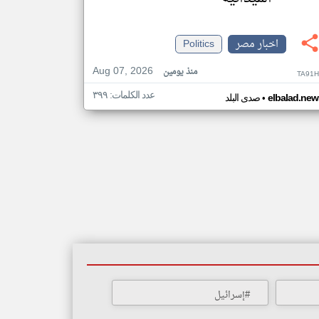
اخبار مصر
Politics
Aug 07, 2026
منذ يومين
TA91H
عدد الكلمات: ٣٩٩
•
elbalad.new
صدى البلد
#إسرائيل