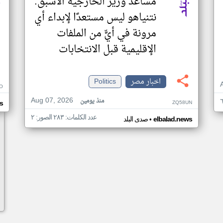
مساعد وزير الخارجية الأسبق:
نتنياهو ليس مستعدًا لإبداء أي
مرونة في أيٍّ من الملفات
الإقليمية قبل الانتخابات
اخبار مصر
Politics
O
Aug 07, 2026
منذ يومين
ZQ58UN
s
عدد الكلمات: ٢٨٣ الصور: ٢
•
elbalad.news
صدى البلد