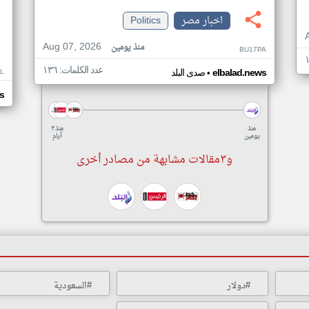
اخبار مصر
Politics
Aug 07, 2026
منذ يومين
BU17PA
عدد الكلمات: ١٣٦
•
L
elbalad.news
صدى البلد
s
منذ
منذ ٣
يومين
أيام
و٣مقالات مشابهة من مصادر أخرى
#دولار
#السعودية