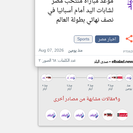
موعد مباراة منتخب مصر
لشابات اليد أمام أسبانيا في
نصف نهائي بطولة العالم
اخبار مصر
Sports
Aug 07, 2026
منذ يومين
PT06Z
عدد الكلمات: ٦٨ الصور: ٢
•
elbalad.new
صدى البلد
منذ
منذ ٣
منذ ٣
منذ ٤
منذ ٥
يومين
أيام
أيام
أيام
أيام
و٩مقالات مشابهة من مصادر أخرى