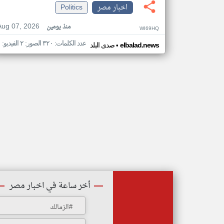
اخبار مصر
Politics
Aug 07, 2026
منذ يومين
WI69HQ
عدد الكلمات: ٣٢٠ الصور: ٢ الفيديو: ١
•
elbalad.news
صدى البلد
أخر ساعة في اخبار مصر
#الزمالك