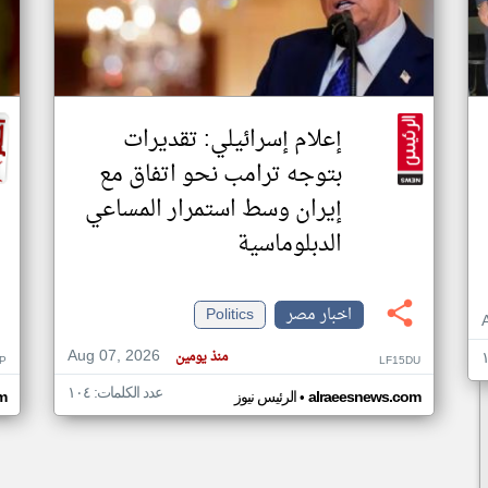
إعلام إسرائيلي: تقديرات
بتوجه ترامب نحو اتفاق مع
إيران وسط استمرار المساعي
الدبلوماسية
اخبار مصر
Politics
Aug 07, 2026
منذ يومين
P
LF15DU
عدد الكلمات: ١٠٤
•
alraeesnews.com
الرئيس نيوز
m