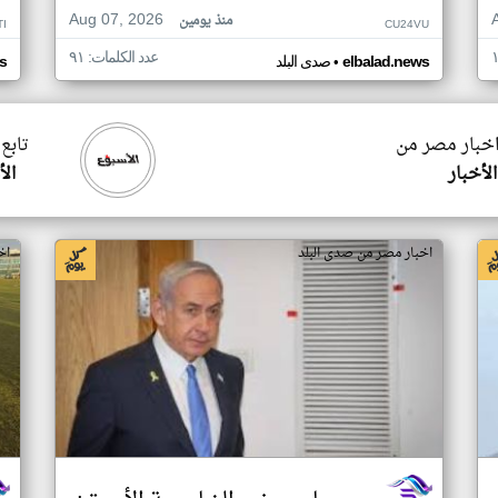
Aug 07, 2026
منذ يومين
TI
CU24VU
عدد الكلمات: ٩١
•
elbalad.news
صدى البلد
s
اخبار مصر من
تابع
لأخبار
ال
اخبار مصر من صدى البلد
اخ