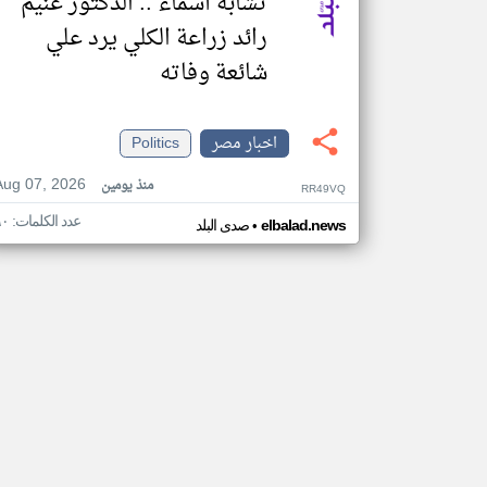
تشابه أسماء .. الدكتور غنيم
رائد زراعة الكلي يرد علي
شائعة وفاته
اخبار مصر
Politics
Aug 07, 2026
منذ يومين
RR49VQ
عدد الكلمات: ٦٠
•
elbalad.news
صدى البلد