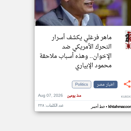
klyoum.com
تغيير الدولة
مصادر الأخبار من مصر
ماهر فرغلي يكشف أسرار
اخبار مصر على مدار الساعة
التحرك الأمريكي ضد
أهم اخبار مصر العاجلة والمباشرة
الإخوان.. وهذه أسباب ملاحقة
محمود الإبياري
اخبار مصر
Politics
Aug 07, 2026
منذ يومين
KU93X
عدد الكلمات: ٢٢٨
•
khtahmar.co
خط أحمر