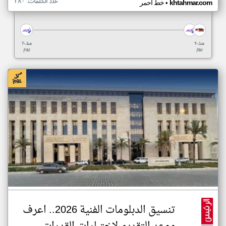
عدد الكلمات: ٢٨٠
•
khtahmar.com
خط أحمر
منذ ٢٠
منذ ٢٠
يوم
يوم
تنسيق الدبلومات الفنية 2026.. اعرف