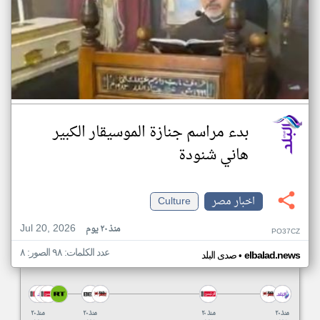
بدء مراسم جنازة الموسيقار الكبير
هاني شنودة
اخبار مصر
Culture
Jul 20, 2026
منذ ٢٠ يوم
PO37CZ
عدد الكلمات: ٩٨ الصور: ٨
•
elbalad.news
صدى البلد
منذ ٢٠
منذ ٢٠
منذ ٢٠
منذ ٢٠