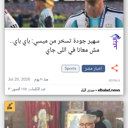
سهير جودة تسخر من ميسي: باي باي..
مش معانا في اللى جاي
اخبار مصر
Sports
Jul 20, 2026
منذ ٢٠ يوم
SD79LG
عدد الكلمات: ١٧٨ الصور: ٣
•
elbalad.news
صدى البلد