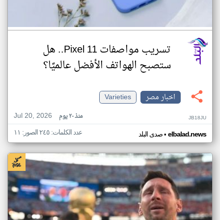
تسريب مواصفات Pixel 11.. هل
ستصبح الهواتف الأفضل عالميًا؟
اخبار مصر
Varieties
Jul 20, 2026
منذ ٢٠ يوم
JB18JU
عدد الكلمات: ٢٤٥ الصور: ١١
•
elbalad.news
صدى البلد