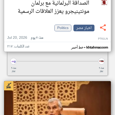
الصداقة البرلمانية مع برلمان
مونتينيجرو يعزز العلاقات الرسمية
اخبار مصر
Politics
Jul 20, 2026
منذ ٢٠ يوم
PT61LN
عدد الكلمات: ٢١٧
•
khtahmar.com
خط أحمر
منذ ٢٠
منذ ٢٠
يوم
يوم