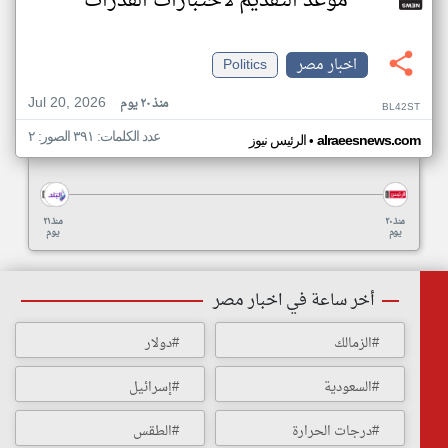
موعد التقديم لاختبارات القدرات
اخبار مصر
Politics
Jul 20, 2026
منذ ٢٠ يوم
BL42ST
عدد الكلمات: ٣٩١ الصور: ٢
•
alraeesnews.com
الرئيس نيوز
منذ ٢٠
منذ ٢١
يوم
يوم
أخر ساعة في اخبار مصر
#الزمالك
#دولار
#السعودية
#إسرائيل
#درجات الحرارة
#الطقس