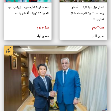
الحق قبل غلق الباب.. أسعار
بعد سقوط الأرجنتين.. إبراهيم عبد
ومساحات ونظام سداد شقق
الجواد: “طريقك أخضر يا عم ...
klyoum.com
تغيير الدولة
تعاونيات ...
تعبر
مصادر الأخبار من مصر
المقالات
منذ ٢٠ يوم
منذ ٢٠ يوم
الموجوده
اخبار مصر على مدار الساعة
هنا عن
وجهة
صدى البلد
صدى البلد
نظر
أهم اخبار مصر العاجلة والمباشرة
كاتبيها.