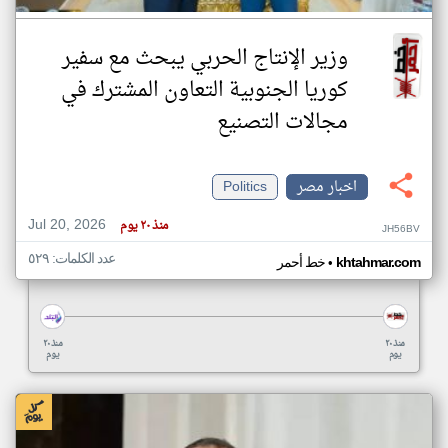
وزير الإنتاج الحربي يبحث مع سفير
كوريا الجنوبية التعاون المشترك في
مجالات التصنيع
اخبار مصر
Politics
Jul 20, 2026
منذ ٢٠ يوم
JH56BV
عدد الكلمات: ٥٢٩
•
khtahmar.com
خط أحمر
منذ ٢٠
منذ ٢٠
يوم
يوم