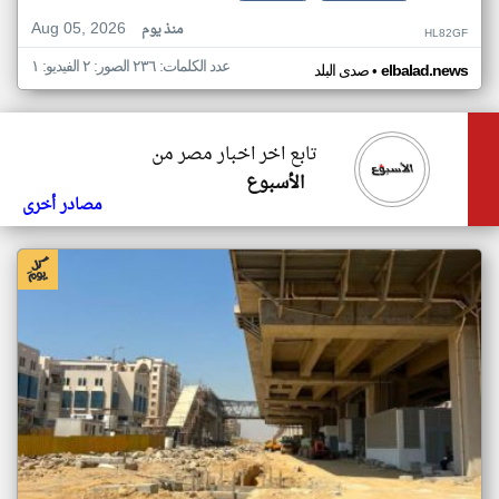
Aug 05, 2026
منذ يوم
HL82GF
عدد الكلمات: ٢٣٦ الصور: ٢ الفيديو: ١
•
elbalad.news
صدى البلد
تابع اخر اخبار مصر من
الأسبوع
مصادر أخرى