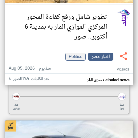
تطوير شامل ورفع كفاءة المحور
المركزي الموازي المار به بمدينة 6
أكتوبر.. صور
اخبار مصر
Politics
Aug 05, 2026
منذ يوم
WJ29CS
عدد الكلمات: ٣٨٩ الصور: ٨
•
elbalad.news
صدى البلد
منذ
منذ
يوم
يومين