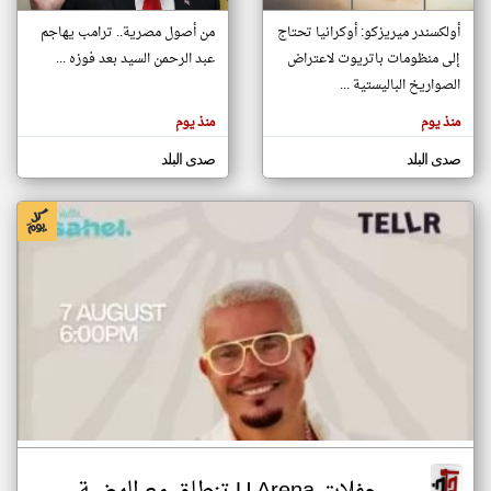
أولكسندر ميريزكو: أوكرانيا تحتاج
من أصول مصرية.. ترامب يهاجم
إلى منظومات باتريوت لاعتراض
عبد الرحمن السيد بعد فوزه ...
klyoum.com
تغيير الدولة
الصواريخ الباليستية ...
تعبر
مصادر الأخبار من مصر
المقالات
منذ يوم
منذ يوم
الموجوده
اخبار مصر على مدار الساعة
هنا عن
وجهة
صدى البلد
صدى البلد
نظر
أهم اخبار مصر العاجلة والمباشرة
كاتبيها.