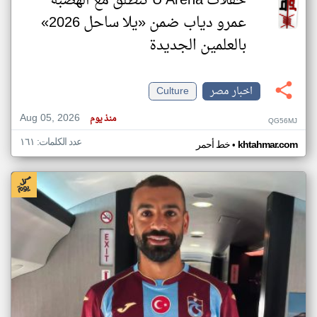
حفلات U Arena تنطلق مع الهضبة
عمرو دياب ضمن «يلا ساحل 2026»
بالعلمين الجديدة
اخبار مصر
Culture
Aug 05, 2026
منذ يوم
QG56MJ
عدد الكلمات: ١٦١
•
khtahmar.com
خط أحمر