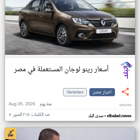
أسعار رينو لوجان المستعملة في مصر
اخبار مصر
Varieties
Aug 05, 2026
منذ يوم
VF04TH
عدد الكلمات: ٢١٥ الصور: ٨
•
elbalad.news
صدى البلد