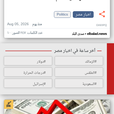
اخبار مصر
Politics
Aug 05, 2026
منذ يوم
OA93PQ
عدد الكلمات: ٢٤٧ الصور: ١٠
•
elbalad.news
صدى البلد
أخر ساعة في اخبار مصر
#الزمالك
#دولار
#الطقس
#درجات الحرارة
#السعودية
#إسرائيل