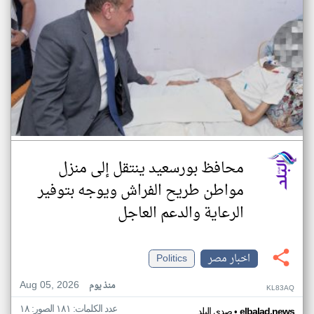
محافظ بورسعيد ينتقل إلى منزل
مواطن طريح الفراش ويوجه بتوفير
الرعاية والدعم العاجل
اخبار مصر
Politics
Aug 05, 2026
منذ يوم
KL83AQ
عدد الكلمات: ١٨١ الصور: ١٨
•
elbalad.news
صدى البلد