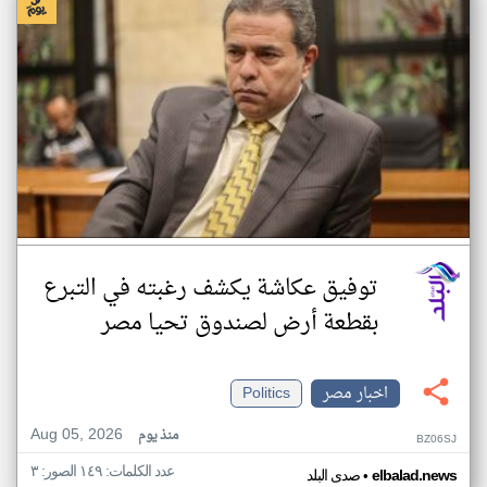
توفيق عكاشة يكشف رغبته في التبرع
بقطعة أرض لصندوق تحيا مصر
اخبار مصر
Politics
Aug 05, 2026
منذ يوم
BZ06SJ
عدد الكلمات: ١٤٩ الصور: ٣
•
elbalad.news
صدى البلد