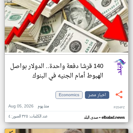
140 قرشا دفعة واحدة.. الدولار بواصل
الهبوط أمام الجنيه في البنوك
اخبار مصر
Economics
Aug 05, 2026
منذ يوم
PZ04FZ
عدد الكلمات: ٣٢٥ الصور: ٤
•
elbalad.news
صدى البلد