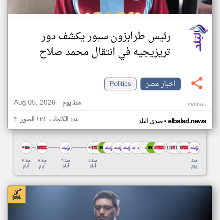
رئيس طرابزون سبور يكشف دور
تريزيجيه في انتقال محمد صلاح
اخبار مصر
Politics
Aug 05, 2026
منذ يوم
YV00AL
عدد الكلمات: ١٢٤ الصور: ٣
•
elbalad.news
صدى البلد
منذ
منذ ٥
منذ ٦
منذ ٧
منذ ٧
يوم
أيام
أيام
أيام
أيام