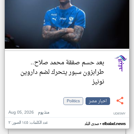
بعد حسم صفقة محمد صلاح..
طرابزون سبور يتحرك لضم داروين
نونيز
اخبار مصر
Politics
Aug 05, 2026
منذ يوم
UD85MY
عدد الكلمات: ١٤٥ الصور: ٢
•
elbalad.news
صدى البلد